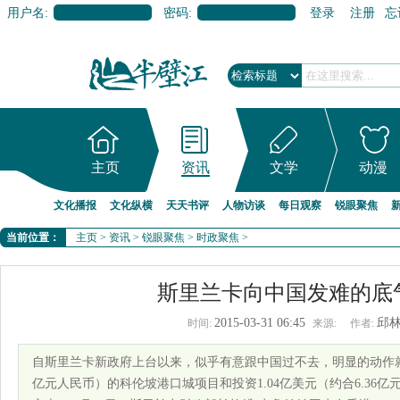
用户名:
密码:
登录
注册
忘
主页
资讯
文学
动漫
文化播报
文化纵横
天天书评
人物访谈
每日观察
锐眼聚焦
当前位置：
主页
>
资讯
>
锐眼聚焦
>
时政聚焦
>
斯里兰卡向中国发难的底
2015-03-31 06:45
邱
时间:
来源:
作者:
自斯里兰卡新政府上台以来，似乎有意跟中国过不去，明显的动作就是
亿元人民币）的科伦坡港口城项目和投资1.04亿美元（约合6.36