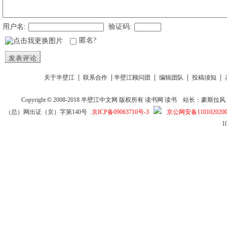
用户名:
验证码:
匿名?
发表评论
|
|
|
|
|
关于半壁江
联系合作
半壁江顾问团
编辑团队
投稿须知
Copyright
©
2008-2018
半壁江中文网
版权所有
读书网
读书
站长：豪斯拉风 投稿信箱
（总）网出证（京）字第140号
京ICP备09063710号-3
京公网安备1101020200