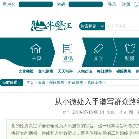
用户名:
密码:
登录
注册
忘
主页
资讯
文学
动漫
文化播报
文化纵横
天天书评
人物访谈
每日观察
锐眼聚焦
当前位置：
主页
>
资讯
>
锐眼聚焦
>
时政聚焦
>
党建工作
>
从小微处入手谱写群众路
2014-07-18 00:14
顾一
时间:
来源:
作者:
党的性质决定了全心全意为人民服务的宗旨。这一根本宗旨不仅贯
执行党的纲领、路线和方针政策上，而且体现在党的工作始终坚持