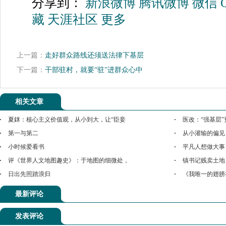
分享到：
新浪微博
腾讯微博
微信
藏
天涯社区
更多
上一篇：
走好群众路线还须送法律下基层
下一篇：
干部驻村，就要“驻”进群众心中
相关文章
夏銤：核心主义价值观，从小到大，让“臣妾
医改：“强基层”
第一与第二
从小灌输的偏见
小时候爱看书
平凡人想做大事
评《世界人文地图趣史》：于地图的细微处，
镇书记贱卖土地
日出先照踏浪归
《我唯一的翅膀
最新评论
发表评论