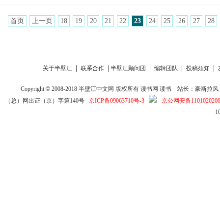
首页
上一页
18
19
20
21
22
23
24
25
26
27
28
|
|
|
|
|
关于半壁江
联系合作
半壁江顾问团
编辑团队
投稿须知
Copyright
©
2008-2018
半壁江中文网
版权所有
读书网
读书
站长：豪斯拉风 投稿信箱
（总）网出证（京）字第140号
京ICP备09063710号-3
京公网安备1101020200