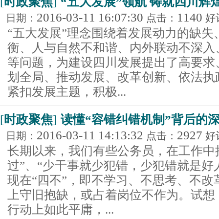
[
时政聚焦
]
“五大发展”领航 铸就四川辉
2016-03-11 16:07:30
1140
日期：
点击：
好
“五大发展”理念围绕着发展动力的缺失
衡、人与自然不和谐、内外联动不深入
等问题，为建设四川发展提出了高要求
划全局、推动发展、改革创新、依法执
紧扣发展主题，积极...
[
时政聚焦
]
读懂“容错纠错机制”背后的
2016-03-11 14:13:32
2927
日期：
点击：
好
长期以来，我们有些公务员，在工作中
过”、“少干事就少犯错，少犯错就是好
现在“四不”，即不学习、不思考、不改
上守旧抱缺，或占着岗位不作为。试想
行动上如此平庸，...