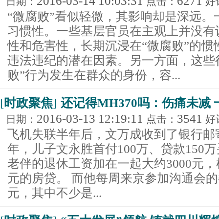
2016-03-14 10:03:31
6271
日期：
点击：
好
“微腐败”看似轻微，其影响却是深远。
习惯性。一些基层官员在主观上并没有
性和危害性，长期沉浸在“微腐败”的惯
违法违纪的潜在因素。另一方面，这些
败”行为发生在群众的身份，容...
[
时政聚焦
]
还记得MH370吗：伤痛未减
2016-03-13 12:19:11
3541
日期：
点击：
好
飞机失联半年后，文万成收到了银行邮寄
年，儿子文永胜首付100万、贷款150
老伴的退休工资加在一起大约3000元，
元的房贷。 而他每周来京参加沟通会的
元，其中不少是...