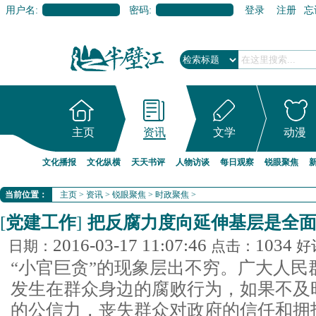
用户名:
密码:
登录
注册
忘
主页
资讯
文学
动漫
文化播报
文化纵横
天天书评
人物访谈
每日观察
锐眼聚焦
当前位置：
主页
>
资讯
>
锐眼聚焦
>
时政聚焦
>
[
党建工作
]
把反腐力度向延伸基层是全面
2016-03-17 11:07:46
1034
日期：
点击：
好
“小官巨贪”的现象层出不穷。广大人民
发生在群众身边的腐败行为，如果不及
的公信力，丧失群众对政府的信任和拥