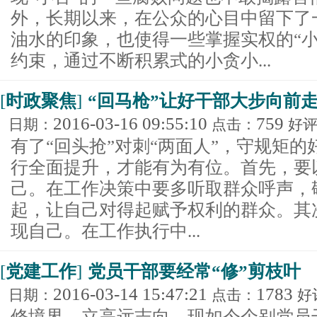
外，长期以来，在公众的心目中留下了一
油水的印象，也使得一些掌握实权的“小
约束，通过不断积累式的小贪小...
[
时政聚焦
]
“回马枪”让好干部大步向前
2016-03-16 09:55:10
759
日期：
点击：
好
有了“回头抢”对刺“两面人”，守规矩
行全面提升，才能有为有位。首先，要
己。在工作决策中要多听取群众呼声，
起，让自己对得起赋予权利的群众。其
现自己。在工作执行中...
[
党建工作
]
党员干部要经常“修”剪枝叶
2016-03-14 15:47:21
1783
日期：
点击：
好
修境界，立高远志向。现如今个别党员