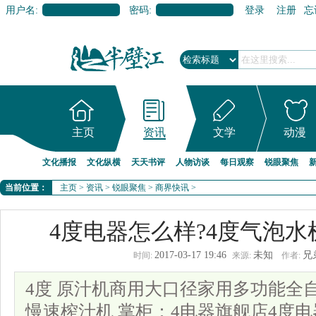
用户名:
密码:
登录
注册
忘
主页
资讯
文学
动漫
文化播报
文化纵横
天天书评
人物访谈
每日观察
锐眼聚焦
当前位置：
主页
>
资讯
>
锐眼聚焦
>
商界快讯
>
4度电器怎么样?4度气泡水
2017-03-17 19:46
未知
兄
时间:
来源:
作者:
4度 原汁机商用大口径家用多功能全
慢速榨汁机 掌柜：4电器旗舰店4度电