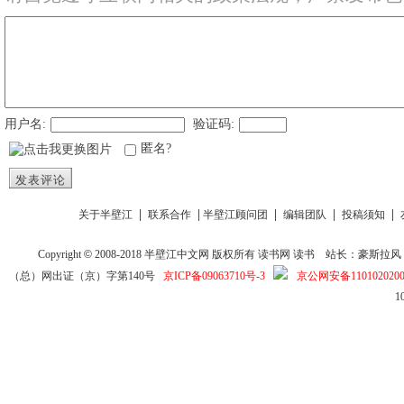
用户名:
验证码:
匿名?
发表评论
|
|
|
|
|
关于半壁江
联系合作
半壁江顾问团
编辑团队
投稿须知
Copyright
©
2008-2018
半壁江中文网
版权所有
读书网
读书
站长：豪斯拉风 投稿信箱
（总）网出证（京）字第140号
京ICP备09063710号-3
京公网安备1101020200