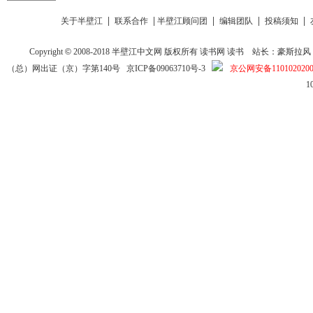
|
|
|
|
|
关于半壁江
联系合作
半壁江顾问团
编辑团队
投稿须知
Copyright
©
2008-2018
半壁江中文网
版权所有
读书网
读书
站长：豪斯拉风 投稿信箱
（总）网出证（京）字第140号
京ICP备09063710号-3
京公网安备1101020200