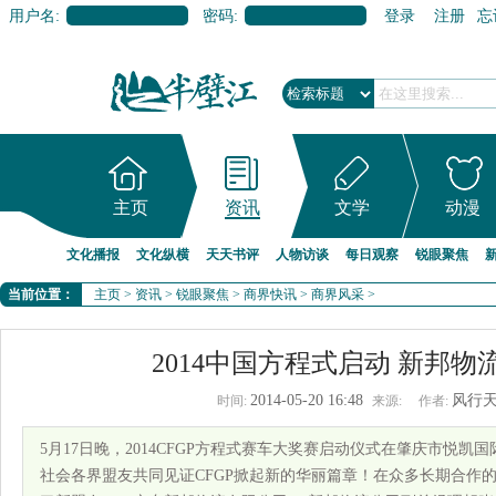
用户名:
密码:
登录
注册
忘
主页
资讯
文学
动漫
文化播报
文化纵横
天天书评
人物访谈
每日观察
锐眼聚焦
当前位置：
主页
>
资讯
>
锐眼聚焦
>
商界快讯
>
商界风采
>
2014中国方程式启动 新邦
2014-05-20 16:48
风行
时间:
来源:
作者:
5月17日晚，2014CFGP方程式赛车大奖赛启动仪式在肇庆市悦
社会各界盟友共同见证CFGP掀起新的华丽篇章！在众多长期合作的