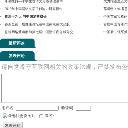
乐诵经典—小学生古诗文分级诵读读本
大力推进生态文
2018年中国网络文学IP影响力研究报告
苏慢慢：你满意
喜迎十九大 与中国梦共成长
中国首家宝格丽
谷素全第一届健康论坛在中国南京盛大起航
首届中国青年作
怒蛙网络受邀参加第七届中国浙江商务服务交
中国梦，强军梦
最新评论
发表评论
请自觉遵守互联网相关的政策法规，严禁发布色
用户名:
验证码:
匿名?
发表评论