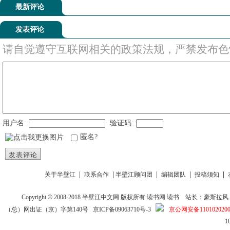
最新评论
发表评论
请自觉遵守互联网相关的政策法规，严禁发布色
用户名:
验证码:
匿名?
发表评论
|
|
|
|
|
关于半壁江
联系合作
半壁江顾问团
编辑团队
投稿须知
Copyright
©
2008-2018
半壁江中文网
版权所有
读书网
读书
站长：豪斯拉风 投稿信箱
（总）网出证（京）字第140号
京ICP备09063710号-3
京公网安备1101020200