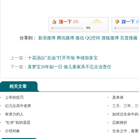
(0)
(
顶一下
踩一下
0%
分享到：
新浪微博
腾讯微博
微信
QQ空间
搜狐微博
百度搜藏
上一篇：
十花汤以“去油”打开市场 争雄加多宝
下一篇：
喜梦宝26年如一日 做儿童家具不忘企业责任
相关文章
上帝的惩罚
真单身
记几位高中老师
三天、三年、三
有潜力的人
如何过生命中的
“红井”前的遐思
忍耐挫折
介绍对象
生命之中，最重