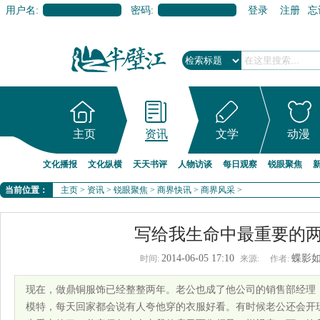
用户名:
密码:
登录
注册
忘
主页
资讯
文学
动漫
文化播报
文化纵横
天天书评
人物访谈
每日观察
锐眼聚焦
当前位置：
主页
>
资讯
>
锐眼聚焦
>
商界快讯
>
商界风采
>
写给我生命中最重要的
2014-06-05 17:10
蝶影
时间:
来源:
作者:
现在，做鼎铜服饰已经整整两年。老公也成了他公司的销售部经理
模特，每天回家都会说有人夸他穿的衣服好看。有时候老公还会开