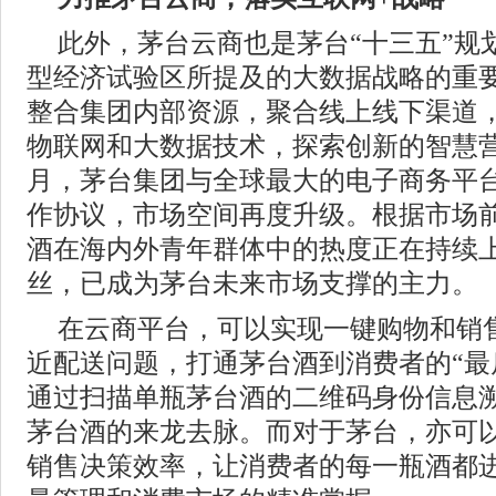
此外，茅台云商也是茅台“十三五”规
型经济试验区所提及的大数据战略的重
整合集团内部资源，聚合线上线下渠道，
物联网和大数据技术，探索创新的智慧
月，茅台集团与全球最大的电子商务平
作协议，市场空间再度升级。根据市场
酒在海内外青年群体中的热度正在持续
丝，已成为茅台未来市场支撑的主力。
在云商平台，可以实现一键购物和销
近配送问题，打通茅台酒到消费者的“最
通过扫描单瓶茅台酒的二维码身份信息
茅台酒的来龙去脉。而对于茅台，亦可
销售决策效率，让消费者的每一瓶酒都