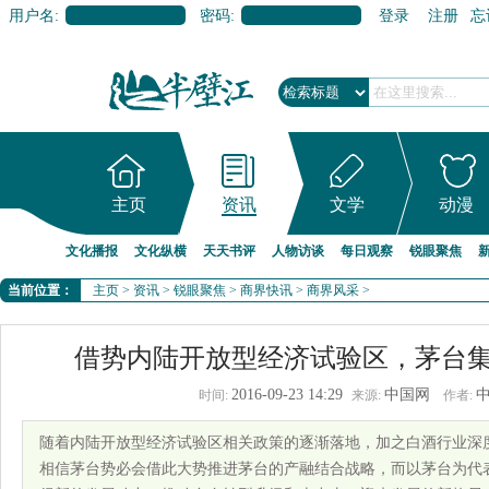
用户名:
密码:
登录
注册
忘
主页
资讯
文学
动漫
文化播报
文化纵横
天天书评
人物访谈
每日观察
锐眼聚焦
当前位置：
主页
>
资讯
>
锐眼聚焦
>
商界快讯
>
商界风采
>
借势内陆开放型经济试验区，茅台
2016-09-23 14:29
中国网
时间:
来源:
作者:
随着内陆开放型经济试验区相关政策的逐渐落地，加之白酒行业深
相信茅台势必会借此大势推进茅台的产融结合战略，而以茅台为代