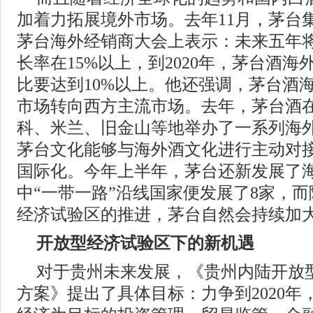
加着力拓展境外市场。去年11月，茅台
茅台海外经销商大会上表示：未来五年
长率在15%以上，到2020年，茅台酒
比要达到10%以上。他还强调，茅台酒
市场转向西方主流市场。去年，茅台酒
科、米兰、旧金山等地举办了一系列海
茅台文化能够与海外酒文化进行主动对
国际化。今年上半年，茅台还新发展了海
中“一带一路”沿线国家便发展了8家，
经济试验区的推进，茅台自然会持续加
开放型经济试验区下的新机遇
对于贵州未来发展，《贵州内陆开放
方案》提出了具体目标：力争到2020