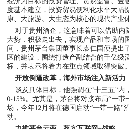
经济为目标的投资管理、贸易监管、金
度基本建立，投资贸易便利化水平大幅
康、大旅游、大生态为核心的现代产业
对于贵州酒企，这意味着可以借助内
大势，积极走出去，实现产品和市场的
间，贵州茅台集团董事长袁仁国便提出
区的建设，围绕打造产融结合的千亿级
标，并表示将着力在重点领域取得突破
开放倒逼改革，海外市场注入新活力
谈及具体目标，他强调在“十三五”内
0-15%。尤其是，茅台将对接布局“一
场，今年12月将在德国启动“一带一路”
动。
力推茅台云商，落实互联网+战略