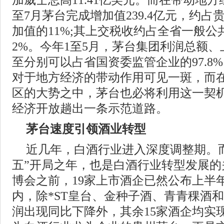
加威士忌高11.41亿美元。而在带动地
至7月茅台完成增加值239.4亿元，约
加值的11%;其上交税收约占全省一般公
2%。今年1至5月，茅台集团利润总额
至分别可以占省国资委监管企业的97.8%、8
对于地方经济的带动作用可见一斑，而
区的大势之中，茅台也必将利用这一契
经济开放趟出一条示范道路。
茅台速度引领酒业转型
近几年，白酒行业进入深度调整期。而2
五”开局之年，也是白酒行业转型发展的
博会之前，19家上市酒企已然公布上半
内，除*ST皇台、金种子酒、青青稞酒
润出现同比下降外，其余15家酒企均实