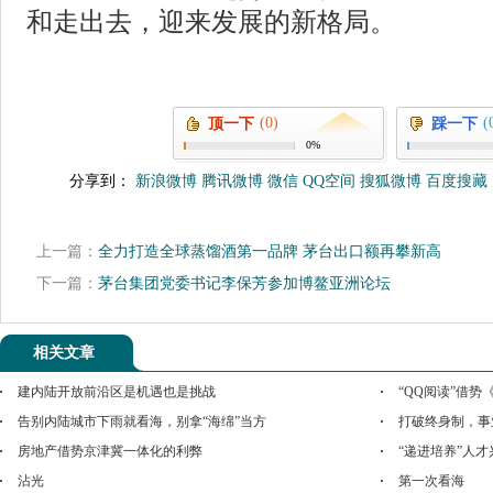
和走出去，迎来发展的新格局。
(0)
(
顶一下
踩一下
0%
分享到：
新浪微博
腾讯微博
微信
QQ空间
搜狐微博
百度搜藏
上一篇：
全力打造全球蒸馏酒第一品牌 茅台出口额再攀新高
下一篇：
茅台集团党委书记李保芳参加博鳌亚洲论坛
相关文章
建内陆开放前沿区是机遇也是挑战
“QQ阅读”借
告别内陆城市下雨就看海，别拿“海绵”当方
打破终身制，事
房地产借势京津冀一体化的利弊
“递进培养”人
沾光
第一次看海