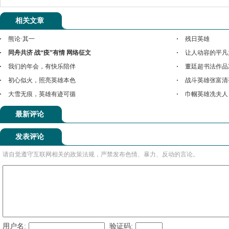
相关文章
熊论·其一
残日英雄
同舟共济 战“疫”有情 网络征文
让人动容的平凡
我们的年会，有快乐陪伴
董廷超书法作品2
初心似火，照亮英雄本色
战斗英雄张富清
大雪无痕，英雄有迹可循
巾帼英雄冼夫人
最新评论
发表评论
请自觉遵守互联网相关的政策法规，严禁发布色情、暴力、反动的言论。
用户名:
验证码: