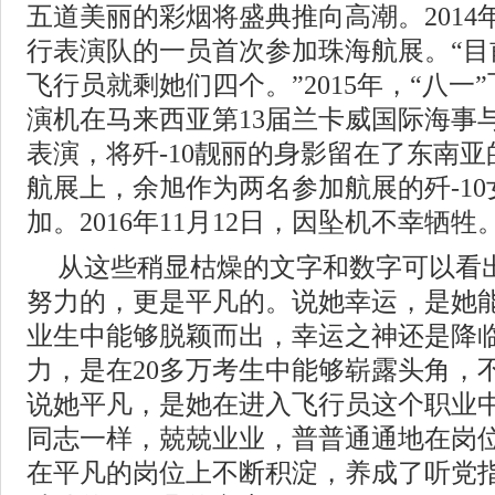
五道美丽的彩烟将盛典推向高潮。2014
行表演队的一员首次参加珠海航展。“目
飞行员就剩她们四个。”2015年，“八一”
演机在马来西亚第13届兰卡威国际海事
表演，将歼-10靓丽的身影留在了东南亚的
航展上，余旭作为两名参加航展的歼-1
加。2016年11月12日，因坠机不幸牺牲
从这些稍显枯燥的文字和数字可以看
努力的，更是平凡的。说她幸运，是她
业生中能够脱颖而出，幸运之神还是降
力，是在20多万考生中能够崭露头角，
说她平凡，是她在进入飞行员这个职业
同志一样，兢兢业业，普普通通地在岗
在平凡的岗位上不断积淀，养成了听党