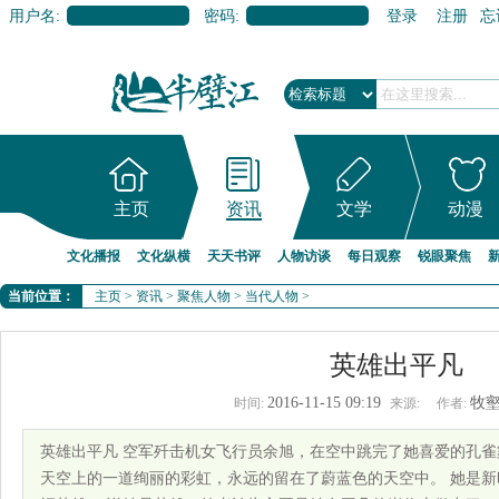
用户名:
密码:
登录
注册
忘
主页
资讯
文学
动漫
文化播报
文化纵横
天天书评
人物访谈
每日观察
锐眼聚焦
当前位置：
主页
>
资讯
>
聚焦人物
>
当代人物
>
英雄出平凡
2016-11-15 09:19
牧
时间:
来源:
作者:
英雄出平凡 空军歼击机女飞行员余旭，在空中跳完了她喜爱的孔
天空上的一道绚丽的彩虹，永远的留在了蔚蓝色的天空中。 她是