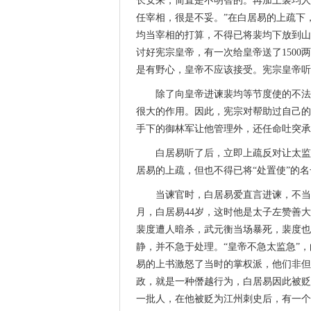
长安来，简直是不明智的。再加上裴均人
任宰相，很是不妥。”在白居易的上疏下
均当宰相的打算，不得已将裴均下放到山
讨好宪宗皇帝，有一次给皇帝送了150
是有野心，皇帝不应该接受。宪宗皇帝听
除了向皇帝进谏裴均等节度使的不法
很大的作用。因此，宪宗对帮助过自己的
手下的御林军让他管理外，还任命吐突承
白居易听了后，立即上疏反对让太监
居易的上疏，但也不得已将“处置使”的名
当谏官时，白居易爱直言进谏，不当
月，白居易44岁，这时他是太子左赞善
裴度遭人暗杀，武元衡当场暴死，裴度也
静，并不急于处理。“皇帝不急太监急”
易的上书激怒了当时的掌权派，他们非但
政，就是一种僭越行为，白居易因此被贬
一批人，在他被贬为江州刺史后，有一个