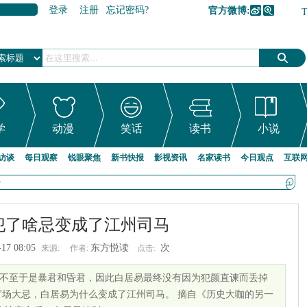
登录
注册
忘记密码?
官方微博:
加入收藏
学
动漫
笑话
读书
小说
访谈
每日观察
锐眼聚焦
新书快报
影视资讯
名家读书
今日观点
互联
>
犯了啥忌变成了江州司马
-17 08:05
东方悦读
次
来源:
作者:
点击:
不至于是暴君和昏君，因此白居易最终没有因为犯颜直谏而丢掉
官场大忌，白居易为什么变成了江州司马。 摘自《历史大咖的另一