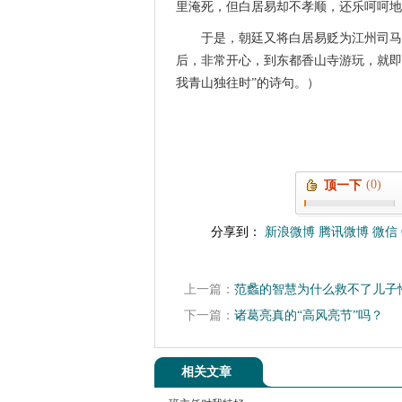
里淹死，但白居易却不孝顺，还乐呵呵地
于是，朝廷又将白居易贬为江州司马
后，非常开心，到东都香山寺游玩，就即
我青山独往时”的诗句。）
(0)
顶一下
分享到：
新浪微博
腾讯微博
微信
上一篇：
范蠡的智慧为什么救不了儿子
下一篇：
诸葛亮真的“高风亮节”吗？
相关文章