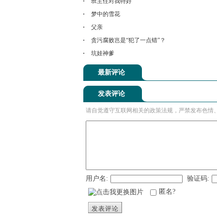
班主任对我特好
梦中的雪花
父亲
贪污腐败岂是“犯了一点错”？
坑娃神爹
最新评论
发表评论
请自觉遵守互联网相关的政策法规，严禁发布色情
用户名:
验证码:
匿名?
发表评论