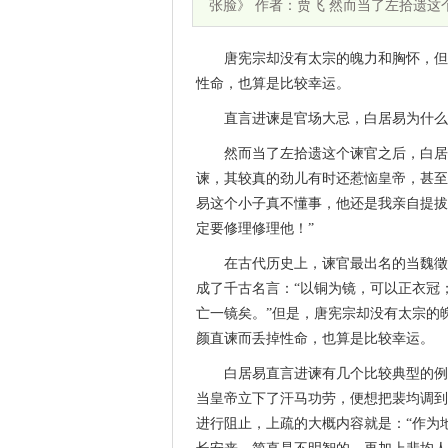
张脸》 作者：贾飞 然而当了左拾遗
唐宪宗却没有太宗的魄力和胸怀，但
性命，也算是比较幸运。
直言进谏是官场大忌，白居易为什么
然而当了左拾遗这个谏官之后，白居
谏，其较真的劲儿有时还惹恼皇帝，甚至
易这个小子真不懂事，他还是我亲自提拔
定要修理修理他！”
在古代历史上，谏官最出名的当魏徵
成了千古名言：“以铜为镜，可以正衣冠
亡一镜矣。”但是，唐宪宗却没有太宗的
颜直谏而丢掉性命，也算是比较幸运。
白居易直言进谏有几个比较典型的例
当皇帝立下了汗马功劳，便想把裴均调到
进行阻止，上疏的大概内容就是：“作为