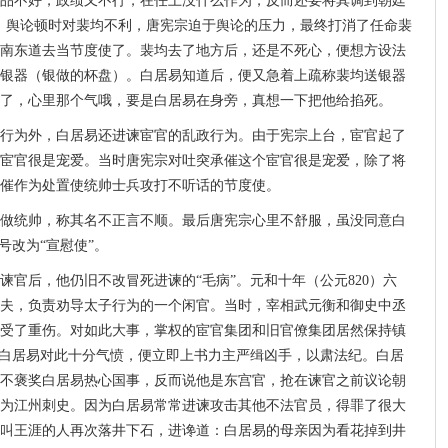
品不好，政绩又不行，在任上没什么作为，反而还要将其调到朝廷
，舆论顿时对裴均不利，唐宪宗迫于舆论的压力，最终打消了任命裴
南东道去当节度使了。裴均去了地方后，还是不死心，便想方设法
0两银器（银做的杯盘）。白居易知道后，便又急着上疏称裴均送银器
了，心里那个气哦，要是白居易在身旁，真想一下把他给掐死。
行为外，白居易还进谏宦官的乱政行为。由于宪宗上台，宦官起了
宦官很是宠爱。当时唐宪宗对吐突承催这个宦官很是宠爱，除了将
催作为处置使统帅士兵攻打不听话的节度使。
做统帅，称其名不正言不顺。最后唐宪宗心里不舒服，虽没同意白
号改为“宣慰使”。
谏官后，他仍旧不改冒死进谏的“毛病”。元和十年（公元820）六
大夫，负责劝导太子行为的一个闲官。当时，宰相武元衡和御史中丞
受了重伤。对如此大事，掌权的宦官集团和旧官僚集团居然保持镇
，白居易对此十分气愤，便立即上书力主严缉凶手，以肃法纪。白居
不褒奖白居易热心国事，反而说他是东宫官，抢在谏官之前议论朝
为江州刺史。因为白居易常常进谏攻击其他不法官员，得罪了很大
叫王涯的人再次落井下石，进谗道：白居易的母亲因为看花掉到井