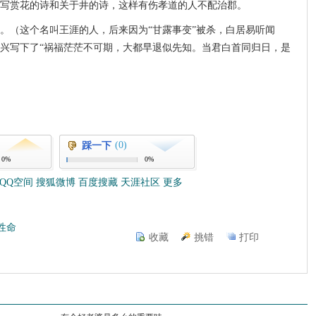
写赏花的诗和关于井的诗，这样有伤孝道的人不配治郡。
。（这个名叫王涯的人，后来因为“甘露事变”被杀，白居易听闻
兴写下了“祸福茫茫不可期，大都早退似先知。当君白首同归日，是
(0)
踩一下
0%
0%
QQ空间
搜狐微博
百度搜藏
天涯社区
更多
性命
收藏
挑错
打印