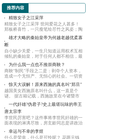
推荐内容
精致女子之江采萍
精致女子之江采萍 世间爱花之人甚多！
郑板桥喜竹，一只瘦笔绘尽竹之风姿；陶
渊明独爱...
雄才大略的秦始皇帝为何越老越优柔寡
断
自小缺少关爱，一生只知道运用权术互相
倾轧的秦始皇，对于任何人都不相信，最
后才使自...
为什么我一点也不推崇商鞅？
商鞅“制民”手段之二是：剥夺个人资本，
造成一个无恒产、无恒心的社会。一切资
源集中...
惊天大误解！原来西施的真名叫“郑旦”
越国美女西施原名叫什么，这一直是个
谜。 据古籍记载，西施故里在今诸暨市
城南苎萝山...
一代奸雄?伪君子?史上最堪玩味的帝王
唐太宗李
李世民厉害吧？这件事将李世民奸雄的一
面表现的淋漓尽致，房玄龄同志是讲政治
的，不敢...
幸运与不幸的李煜
什么是荣幸，什么是可怜呢？ 花两元钱