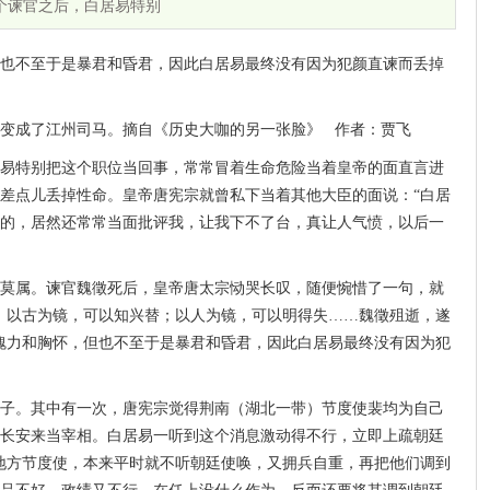
这个谏官之后，白居易特别
也不至于是暴君和昏君，因此白居易最终没有因为犯颜直谏而丢掉
变成了江州司马。
摘自《历史大咖的另一张脸》 作者：贾飞
易特别把这个职位当回事，常常冒着生命危险当着皇帝的面直言进
差点儿丢掉性命。皇帝唐宪宗就曾私下当着其他大臣的面说：“白居
的，居然还常常当面批评我，让我下不了台，真让人气愤，以后一
莫属。谏官魏徵死后，皇帝唐太宗恸哭长叹，随便惋惜了一句，就
；以古为镜，可以知兴替；以人为镜，可以明得失……魏徵殂逝，遂
魄力和胸怀，但也不至于是暴君和昏君，因此白居易最终没有因为犯
子。其中有一次，唐宪宗觉得荆南（湖北一带）节度使裴均为自己
长安来当宰相。白居易一听到这个消息激动得不行，立即上疏朝廷
地方节度使，本来平时就不听朝廷使唤，又拥兵自重，再把他们调到