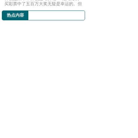
买彩票中了五百万大奖无疑是幸运的。但
如果领奖...
热点内容