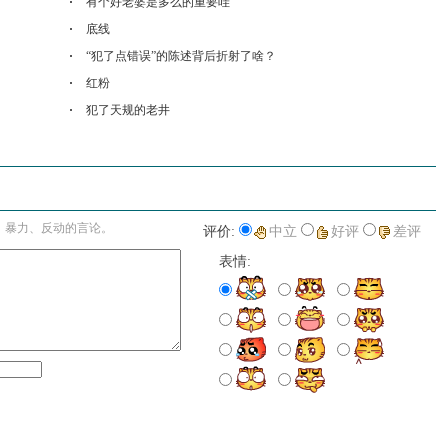
有个好老婆是多么的重要哇
底线
“犯了点错误”的陈述背后折射了啥？
红粉
犯了天规的老井
进入详细评论页>>
、暴力、反动的言论。
评价:
中立
好评
差评
表情: