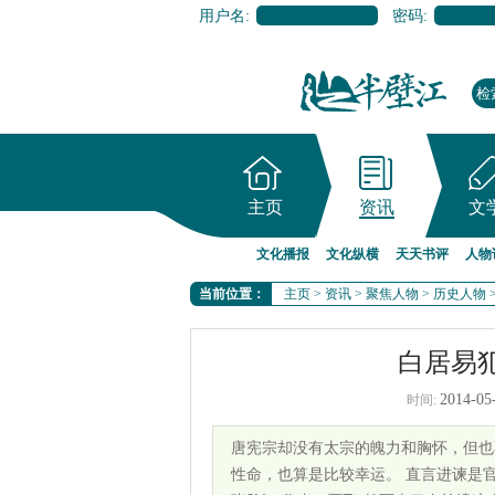
用户名:
密码:
主页
资讯
文
文化播报
文化纵横
天天书评
人物
当前位置：
主页
>
资讯
>
聚焦人物
>
历史人物
白居易
2014-05
时间:
唐宪宗却没有太宗的魄力和胸怀，但也
性命，也算是比较幸运。 直言进谏是