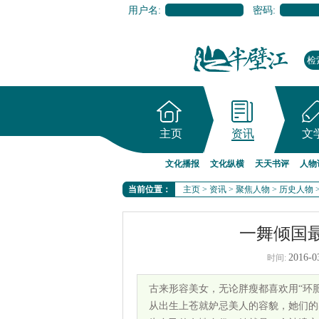
用户名:
密码:
主页
资讯
文
文化播报
文化纵横
天天书评
人物
当前位置：
主页
>
资讯
>
聚焦人物
>
历史人物
一舞倾国
2016-0
时间:
古来形容美女，无论胖瘦都喜欢用“环
从出生上苍就妒忌美人的容貌，她们的