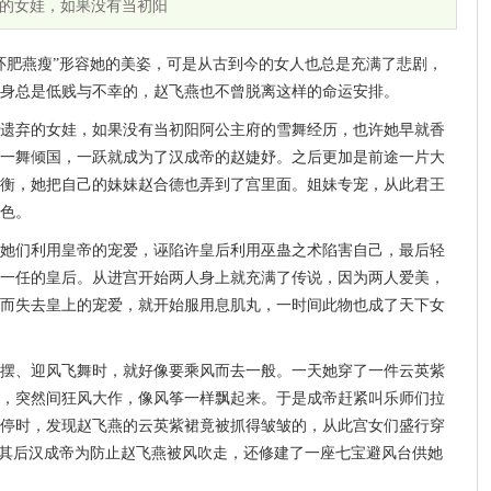
的女娃，如果没有当初阳
环肥燕瘦”形容她的美姿，可是从古到今的女人也总是充满了悲剧，
身总是低贱与不幸的，赵飞燕也不曾脱离这样的命运安排。
遗弃的女娃，如果没有当初阳阿公主府的雪舞经历，也许她早就香
一舞倾国，一跃就成为了汉成帝的赵婕妤。之后更加是前途一片大
衡，她把自己的妹妹赵合德也弄到了宫里面。姐妹专宠，从此君王
色。
她们利用皇帝的宠爱，诬陷许皇后利用巫蛊之术陷害自己，最后轻
一任的皇后。从进宫开始两人身上就充满了传说，因为两人爱美，
而失去皇上的宠爱，就开始服用息肌丸，一时间此物也成了天下女
摆、迎风飞舞时，就好像要乘风而去一般。一天她穿了一件云英紫
，突然间狂风大作，像风筝一样飘起来。于是成帝赶紧叫乐师们拉
停时，发现赵飞燕的云英紫裙竟被抓得皱皱的，从此宫女们盛行穿
。其后汉成帝为防止赵飞燕被风吹走，还修建了一座七宝避风台供她