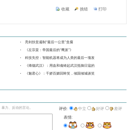
收藏
挑错
打印
亮剑扶贫遏制“最后一公里”贪腐
《左宗棠：帝国最后的“鹰派”》
科技失控：智能机器将成为人类的最后一项发
《烽烟武汉》：用血和魂铸起武汉抵御日寇的
《魅君心》：千娇百媚回眸笑，倾国倾城谈笑
进入详细评论页>>
、暴力、反动的言论。
评价:
中立
好评
差评
表情: