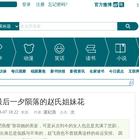
登录
注册
忘记密码?
官方微博:
加入收藏
学
动漫
笑话
读书
小说
访谈
每日观察
锐眼聚焦
新书快报
影视资讯
名家读书
今日观点
互联
>
最后一夕陨落的赵氏姐妹花
3-07 18:22
潇妃燕
次
来源:
作者:
点击:
肥燕瘦”形容她的美姿，可是从古到今的女人也总是充满了悲剧，
出身总是低贱与不幸的，赵飞燕也不曾脱离这样的命运安排。 因