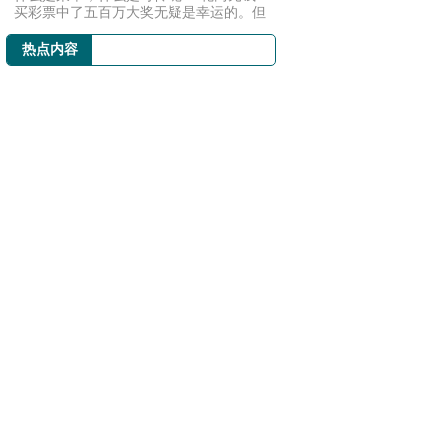
买彩票中了五百万大奖无疑是幸运的。但
如果领奖...
热点内容