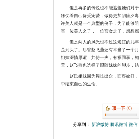
但是再多的传说也不能遮盖她们对于
妹仗着自己备受宠爱，做得更加阴险歹毒
许美人就是一个典型的例子，为了能够阻
害一位美人之子，一位宫女之子，想想都
但是两人的风光也不过这短短的几年
是到头了。尽管赵飞燕还有幸当了一个月
姐妹深情厚谊，共侍一夫，有福同享，如
天，赵飞燕也选择了跟随妹妹的脚步，结
赵氏姐妹因为舞技出众，面容姣好，
中结束自己的生命。
(0)
顶一下
分享到：
新浪微博
腾讯微博
微信