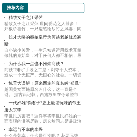
推荐内容
精致女子之江采萍
精致女子之江采萍 世间爱花之人甚多！
郑板桥喜竹，一只瘦笔绘尽竹之风姿；陶
渊明独爱...
雄才大略的秦始皇帝为何越老越优柔寡
断
自小缺少关爱，一生只知道运用权术互相
倾轧的秦始皇，对于任何人都不相信，最
后才使自...
为什么我一点也不推崇商鞅？
商鞅“制民”手段之二是：剥夺个人资本，
造成一个无恒产、无恒心的社会。一切资
源集中...
惊天大误解！原来西施的真名叫“郑旦”
越国美女西施原名叫什么，这一直是个
谜。 据古籍记载，西施故里在今诸暨市
城南苎萝山...
一代奸雄?伪君子?史上最堪玩味的帝王
唐太宗李
李世民厉害吧？这件事将李世民奸雄的一
面表现的淋漓尽致，房玄龄同志是讲政治
的，不敢...
幸运与不幸的李煜
什么是荣幸，什么是可怜呢？ 花两元钱