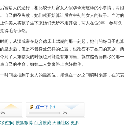
后宫诸人的恶行，相比较于后宫女人假孕争宠这样的小事情，两姐
。自己假孕失败，她们就开始算计后宫中别的女人的孩子。当时的
止许美人将孩子生下来她们无所不用其极，两人在位9年，参与杀
觉得毛骨悚然。
时间，从汉成帝在赵合德床上驾崩的那一刻起，她们的好日子也算
的皇太后，但是不管身处怎样的位置，也改变不了她们的悲剧。两
今到了大难临头的时候也只能是有难同当。就在赵合德自尽的那一
束自己的生命，姐妹二人黄泉路上也好做伴。
一时间被推到了女人的最高位，却也在一夕之间瞬时陨落，在悲哀
(0)
踩一下
0%
0%
QQ空间
搜狐微博
百度搜藏
天涯社区
更多