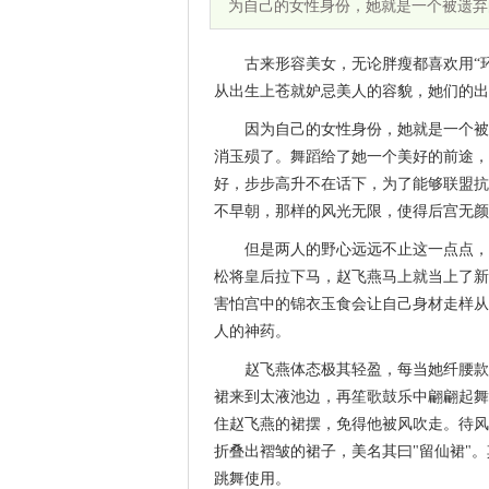
为自己的女性身份，她就是一个被遗弃
古来形容美女，无论胖瘦都喜欢用“
从出生上苍就妒忌美人的容貌，她们的出
因为自己的女性身份，她就是一个被
消玉殒了。舞蹈给了她一个美好的前途，
好，步步高升不在话下，为了能够联盟抗
不早朝，那样的风光无限，使得后宫无颜
但是两人的野心远远不止这一点点，
松将皇后拉下马，赵飞燕马上就当上了新
害怕宫中的锦衣玉食会让自己身材走样从
人的神药。
赵飞燕体态极其轻盈，每当她纤腰款
裙来到太液池边，再笙歌鼓乐中翩翩起舞
住赵飞燕的裙摆，免得他被风吹走。待风
折叠出褶皱的裙子，美名其曰"留仙裙"
跳舞使用。