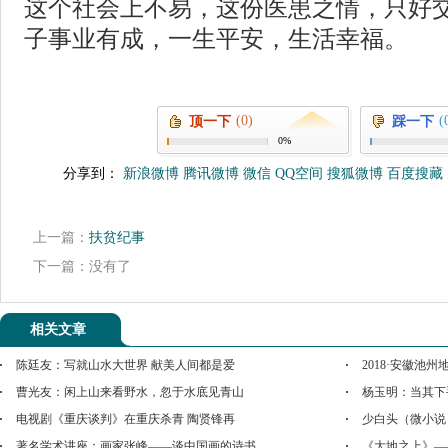
这个社会上不易，这份医患之情，只好
子事业有成，一生平安，生活幸福。
(0)
(
顶一下
踩一下
0%
分享到：
新浪微博
腾讯微博
微信
QQ空间
搜狐微博
百度搜藏
上一篇：
扶贫纪事
下一篇：没有了
相关文章
陈廷友：写就山水大世界 献美人间都是爱
2018·安徽池
曹光友：闲上山来看野水，忽于水底见青山
杨玉明：当其下
电视剧《重庆谈判》在重庆杀青 陶贤锋再
少白头（微小说
著名学术讲座：画家张峰——谈中国画的诗书
《大地之上》—