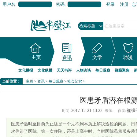
用户名:
密码:
登录
注册
忘
主页
资讯
文学
动漫
文化播报
文化纵横
天天书评
人物访谈
每日观察
锐眼聚焦
当前位置：
主页
>
资讯
>
每日观察
>
社会纪实
>
医患矛盾潜在根
2017-12-21 13:22
褦襶
时间:
来源:
作者:
医患矛盾时至目前为止还是一个见不到本质上解决途径的问题。日
次住进了医院。第一次住院，还是上高中时。当时医院虽然服务质