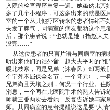
入院的检查程序重复一遍。她虽然比其
多了几个小程序，可这多出来的就是医
室的一个从其他疗区转来的患者情绪不
夫发了脾气，同病室的病友都劝这个患
后，那个患者说：“也就是她（指赵大夫
没完……”
从这位患者的只言片语与同病室的病
听出来他们的话外音，赵大夫平时的“细
暖北枝寒，同是兄弟（沐春风）却两般
个宁死不屈保全名节，一个降元〗，一
兄弟尚且天壤之别，何况一个行业。住
消息，一个同在此医院手术的熟人告诉
师就三番两次去看她，反复告诉她与家
师。其同病室的患者提醒说这是要“人情