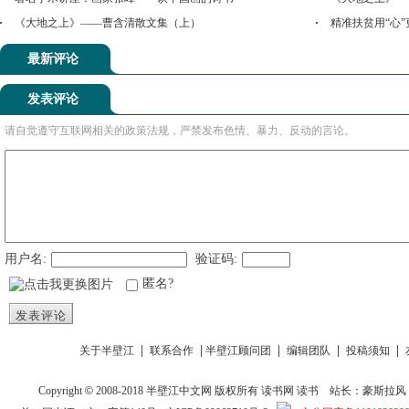
《大地之上》——曹含清散文集（上）
精准扶贫用“心”
最新评论
发表评论
请自觉遵守互联网相关的政策法规，严禁发布色情、暴力、反动的言论。
用户名:
验证码:
匿名?
发表评论
|
|
|
|
|
关于半壁江
联系合作
半壁江顾问团
编辑团队
投稿须知
Copyright
©
2008-2018
半壁江中文网
版权所有
读书网
读书
站长：豪斯拉风 投稿信箱