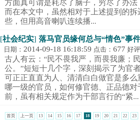
方面真可谓是耗尽了脑子，穷尽了办法
而在本文中，虽然相对于上述提到的拆迁
些，但用高音喇叭连续播...
[
社会纪实
]
落马官员缘何总与“情色”事
2014-09-18 16:18:59
677
日期：
点击：
好
古人有云：“民不畏我严，而畏我廉；
公。”短短十几个字，深刻揭示了为官
可正正直直为人、清清白白做官是多么
哪一级的官员，如何修官德、正品德对
前，虽有相关规定作为干部言行的“紧...
首页
上一页
13
14
15
16
17
18
19
20
21
22
23