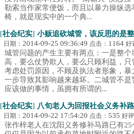
勒索当作家常便饭，而且以暴力操纵选
椅，就是现实中的一个典...
[
社会纪实
]
小贩追砍城管，该反思的是
2014-09-25 09:36:49
1164
日期：
点击：
好
城管问题的产生主要有两点：一是整个
高，要么仗势欺人，要么只顾利益，只
考虑处罚原因，不顾及执法者形象，暴
一步导致其影响越来越坏。二城管不是
应该做的事情，虽拥有所谓的...
[
社会纪实
]
八旬老人为回报社会义务补路
2014-09-22 17:54:20
535
日期：
点击：
好
张作梓老人在沈阳义务修补马路已有2
仅仅是因为以前承包菜地时附近的路不