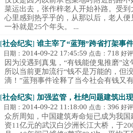
菜运出去，张作梓老人开始补路。受到
心里感到热乎乎的，从那以后，老人便
一补就是25个年头。 ...
[
社会纪实
]
谁主宰了“蓝翔”跨省打架事件
2014-09-22 17:45:59
718
日期：
点击：
好
因为没遇到真鬼，“有钱能使鬼推磨”这
所以当前更加流行“钱不是万能的，但
滴！”蓝翔事件诠释了当今社会有钱又有权
[
社会纪实
]
加强监管，杜绝问题建筑出
2014-09-22 11:18:00
396
日期：
点击：
好
众所周知，中国建筑寿命短已成为我国
资11亿元的武汉白沙洲长江大桥，于200