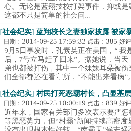
心。无论是蓝翔技校打架事件，抑或是
这都不只是简单的社会问...
[
社会纪实
]
蓝翔校长之妻独家披露 被家暴
2014-09-25 17:59:32
385
日期：
点击：
好
9月5日事发时，孔素英正在美国，“ 我
后，7号立马赶了回来”。据她说，当
弟也都被打伤，其中一个妹妹耳朵被伤
们全部都还在看守所，“不能出来看病”。 .
[
社会纪实
]
村民打死恶霸村长，凸显基
2014-09-25 10:00:19
839
日期：
点击：
好
近年来，国家有关部门多次表示要严惩
等黑恶势力，但“村霸”新闻持续高密度
没有出现根本性好转。“南霸天”侯志强