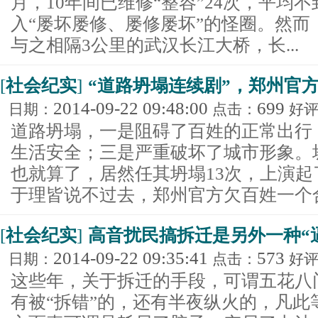
月，10年间已维修“整容”24次，平均
入“屡坏屡修、屡修屡坏”的怪圈。然而
与之相隔3公里的武汉长江大桥，长...
[
社会纪实
]
“道路坍塌连续剧”，郑州官方
2014-09-22 09:48:00
699
日期：
点击：
好
道路坍塌，一是阻碍了百姓的正常出行
生活安全；三是严重破坏了城市形象。
也就算了，居然任其坍塌13次，上演起
于理皆说不过去，郑州官方欠百姓一个合理的
[
社会纪实
]
高音扰民搞拆迁是另外一种“
2014-09-22 09:35:41
573
日期：
点击：
好
这些年，关于拆迁的手段，可谓五花八
有被“拆错”的，还有半夜纵火的，凡此