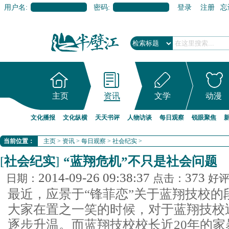
用户名:
密码:
登录
注册
忘
主页
资讯
文学
动漫
文化播报
文化纵横
天天书评
人物访谈
每日观察
锐眼聚焦
当前位置：
主页
>
资讯
>
每日观察
>
社会纪实
>
[
社会纪实
]
“蓝翔危机”不只是社会问题
2014-09-26 09:38:37
373
日期：
点击：
好
最近，应景于“锋菲恋”关于蓝翔技校的
大家在置之一笑的时候，对于蓝翔技校
逐步升温。而蓝翔技校校长近20年的