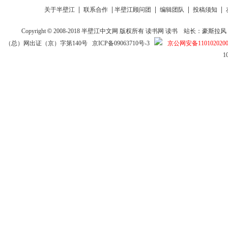
|
|
|
|
|
关于半壁江
联系合作
半壁江顾问团
编辑团队
投稿须知
Copyright
©
2008-2018
半壁江中文网
版权所有
读书网
读书
站长：豪斯拉风 投稿信箱
（总）网出证（京）字第140号
京ICP备09063710号-3
京公网安备1101020200