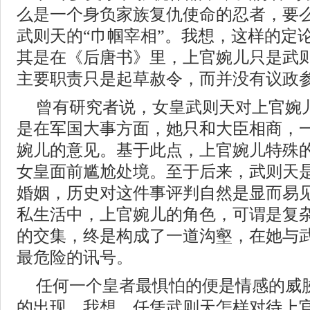
么是一个身负家族复仇使命的忍者，要
武则天的“巾帼宰相”。我想，这样的定
其是在《后唐书》里，上官婉儿只是武
主要职责只是起草赦令，而并没有议政
曾有研究者说，女皇武则天对上官婉
是在军国大事方面，她只和大臣相商，
婉儿的意见。基于此点，上官婉儿特殊
女皇面前尴尬处境。至于后来，武则天
婚姻，历史对这件事评判自然是显而易
私生活中，上官婉儿的角色，可谓是复
的交集，终是构成了一道沟壑，在她与
最危险的讯号。
任何一个皇者最惧怕的便是情感的威
的出现，我想，任凭武则天怎样对待上