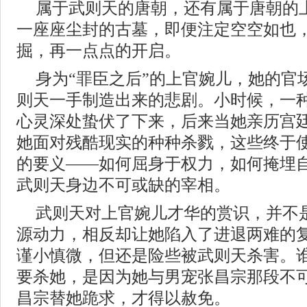
属于武则天的唐朝，还有属于唐朝的
一座座尘封的古墓，即便注定空空如也
掘，再一点点的开启。
身为“罪臣之后”的上官婉儿，她的官
则天一手制造出来的悲剧。小时候，一种
心灵深处蛰伏了下来，后来当她亲历宫
她面对残酷现实的种种杀戮，这些终于
的要义——如何屈身于权力，如何掩埋
武则天身边不可或缺的宰相。
武则天对上官婉儿才华的赏识，并不
源动力，相反却让她陷入了进退两难的
谨小慎微，但还是险些被武则天杀害。
要杀她，是因为她与男宠张昌宗那段不
昌宗替她跪求，才得以赦免。