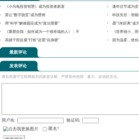
《小乌龟投资智慧》成为投资者新宠
逢年过节成为贪
莫让“数字脱贫”成为惯例
科技失控：智能
用“科学”解难题应成为“政治需要”
愿“3米距离”成
《重塑自我：如何成为一个很幸福的人》：不
《世界很小，而
高级干部反腐“打铁”还需“自身硬”
因为温柔，使你
最新评论
发表评论
请自觉遵守互联网相关的政策法规，严禁发布色情、暴力、反动的言论。
用户名:
验证码:
匿名?