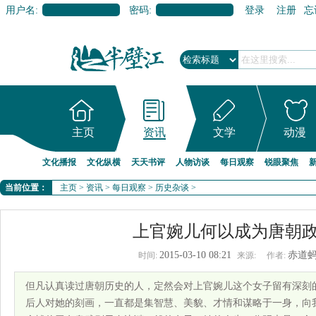
用户名:
密码:
登录
注册
忘
主页
资讯
文学
动漫
文化播报
文化纵横
天天书评
人物访谈
每日观察
锐眼聚焦
当前位置：
主页
>
资讯
>
每日观察
>
历史杂谈
>
上官婉儿何以成为唐朝
2015-03-10 08:21
赤道
时间:
来源:
作者:
但凡认真读过唐朝历史的人，定然会对上官婉儿这个女子留有深刻
后人对她的刻画，一直都是集智慧、美貌、才情和谋略于一身，向