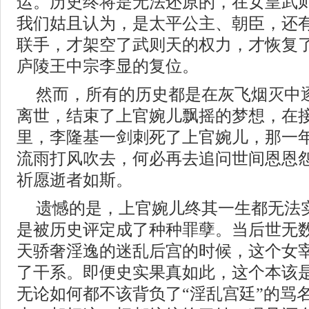
运。历史终将是无法还原的，在女皇武
我们姑且认为，是太平公主、朝臣，还
联手，才架空了武则天的权力，才恢复
庐陵王中宗李显的复位。
然而，所有的历史都是在灰飞烟灭中
离世，结束了上官婉儿飘摇的梦想，在
里，李隆基一剑刺死了上官婉儿，那一年
流雨打风吹去，何必再去追问世间恩恩
祈愿逝者如斯。
遗憾的是，上官婉儿终其一生都无法
是被历史评定成了种种罪孽。当后世无
天骄奢淫逸的迷乱后宫的时候，这个女
了干系。即便史实果真如此，这个本该是
无论如何都不该背负了“淫乱宫廷”的骂