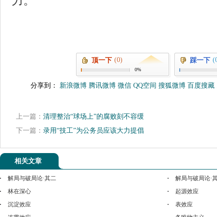
力。
(0)
(
顶一下
踩一下
0%
分享到：
新浪微博
腾讯微博
微信
QQ空间
搜狐微博
百度搜藏
上一篇：
清理整治“球场上”的腐败刻不容缓
下一篇：
录用“技工”为公务员应该大力提倡
相关文章
解局与破局论·其二
解局与破局论·
林在深心
起源效应
沉淀效应
表效应