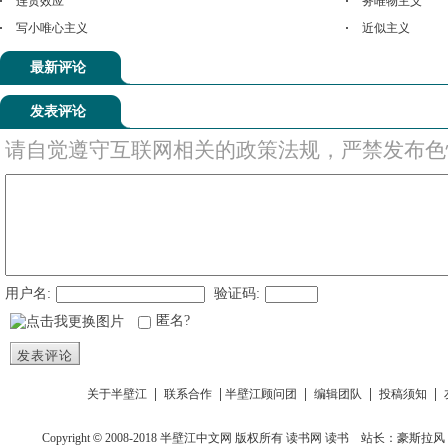
连贯效应
务唯物主义
写小唯心主义
近似主义
最新评论
发表评论
请自觉遵守互联网相关的政策法规，严禁发布色
用户名:
验证码:
匿名?
发表评论
|
|
|
|
|
关于半壁江
联系合作
半壁江顾问团
编辑团队
投稿须知
Copyright
©
2008-2018
半壁江中文网
版权所有
读书网
读书
站长：豪斯拉风 投稿信箱