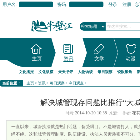
用户名:
密码:
登录
注册
忘
主页
资讯
文学
动漫
文化播报
文化纵横
天天书评
人物访谈
每日观察
锐眼聚焦
当前位置：
主页
>
资讯
>
每日观察
>
今日观点
>
解决城管现存问题比推行“大城
2014-10-20 10:38
花
时间:
来源:
作者:
一直以来，城管执法就是热门话题，备受瞩目。不是城管打人，就
绎不绝。这和城管管理制度、队伍建设、执法人员素质密不可分。