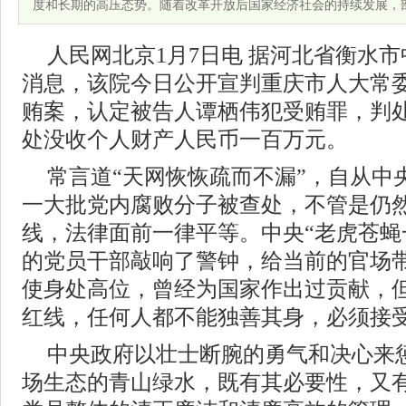
度和长期的高压态势。随着改革开放后国家经济社会的持续发展，
人民网北京1月7日电 据河北省衡水
消息，该院今日公开宣判重庆市人大常
贿案，认定被告人谭栖伟犯受贿罪，判
处没收个人财产人民币一百万元。
常言道“天网恢恢疏而不漏”，自从中
一大批党内腐败分子被查处，不管是仍
线，法律面前一律平等。中央“老虎苍蝇
的党员干部敲响了警钟，给当前的官场
使身处高位，曾经为国家作出过贡献，
红线，任何人都不能独善其身，必须接
中央政府以壮士断腕的勇气和决心来
场生态的青山绿水，既有其必要性，又