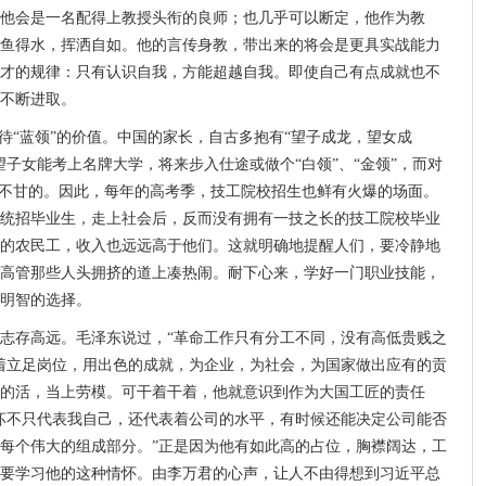
他会是一名配得上教授头衔的良师；也几乎可以断定，他作为教
鱼得水，挥洒自如。他的言传身教，带出来的将会是更具实战能力
才的规律：只有认识自我，方能超越自我。即使自己有点成就也不
不断进取。
待“蓝领”的价值。中国的家长，自古多抱有“望子成龙，望女成
子女能考上名牌大学，将来步入仕途或做个“白领”、“金领”，而对
有不甘的。因此，每年的高考季，技工院校招生也鲜有火爆的场面。
统招毕业生，走上社会后，反而没有拥有一技之长的技工院校毕业
的农民工，收入也远远高于他们。这就明确地提醒人们，要冷静地
高管那些人头拥挤的道上凑热闹。耐下心来，学好一门职业技能，
明智的选择。
志存高远。毛泽东说过，“革命工作只有分工不同，没有高低贵贱之
着立足岗位，用出色的成就，为企业，为社会，为国家做出应有的贡
的活，当上劳模。可干着干着，他就意识到作为大国工匠的责任
坏不只代表我自己，还代表着公司的水平，有时候还能决定公司能否
每个伟大的组成部分。”正是因为他有如此高的占位，胸襟阔达，工
要学习他的这种情怀。由李万君的心声，让人不由得想到习近平总