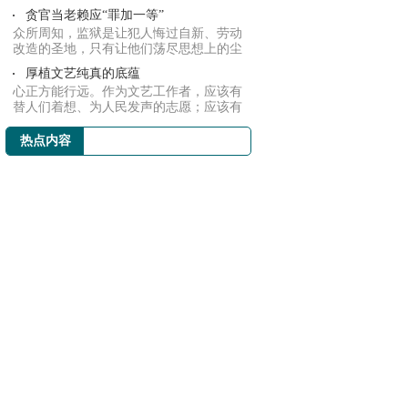
工作原...
贪官当老赖应“罪加一等”
众所周知，监狱是让犯人悔过自新、劳动
改造的圣地，只有让他们荡尽思想上的尘
埃，洗去...
厚植文艺纯真的底蕴
心正方能行远。作为文艺工作者，应该有
替人们着想、为人民发声的志愿；应该有
讴歌勤劳...
热点内容