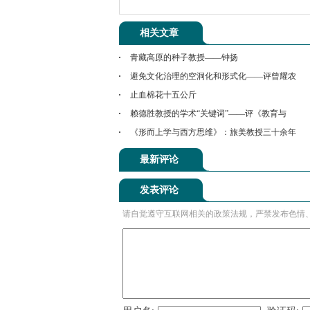
相关文章
青藏高原的种子教授——钟扬
避免文化治理的空洞化和形式化——评曾耀农
止血棉花十五公斤
赖德胜教授的学术“关键词”——评《教育与
《形而上学与西方思维》：旅美教授三十余年
最新评论
发表评论
请自觉遵守互联网相关的政策法规，严禁发布色情