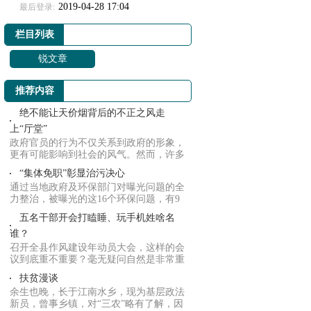
2019-04-28 17:04
最后登录:
栏目列表
锐文章
推荐内容
绝不能让天价烟背后的不正之风走
上“厅堂”
政府官员的行为不仅关系到政府的形象，
更有可能影响到社会的风气。然而，许多
的官员们...
“集体免职”彰显治污决心
通过当地政府及环保部门对曝光问题的全
力整治，被曝光的这16个环保问题，有9
个已整改...
五名干部开会打瞌睡、玩手机姓啥名
谁？
召开全县作风建设年动员大会，这样的会
议到底重不重要？毫无疑问自然是非常重
要，毕竟...
扶贫漫谈
余生也晚，长于江南水乡，现为基层政法
新员，曾事乡镇，对“三农”略有了解，因