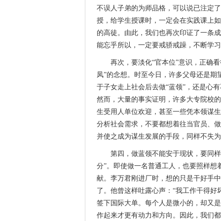
不误人子弟的为师品格，可以说已注定了
授，给学生授课时，一定会在实践课上如
的高徒。由此，我们也再次印证了一条成
能忘乎所以，一定要戒骄戒躁，不断学习
再次，要淡化“官本位”意识，正确看
凤”的念想。时至今日，许多父母还是期望
于子女走上社会后去做“蓝领”，还是心
然而，大量的事实证明，许多大专院校的
生受用人单位欢迎，甚至一些凭本领谋生
分析社会需求，不要都想着往当官员、做
并使之成为谋生发展的手段，同样不失为
第四，做蓝领不能安于现状，要同样
分”。即使做一名普通工人，也要照样想
献。李万君刚进厂时，想的只是干好手中
了。他曾这样吐露心声：“我工作干得好
签下国际大单。每个人是微小的，却又是
作起来才更有动力和方向。因此，我们都