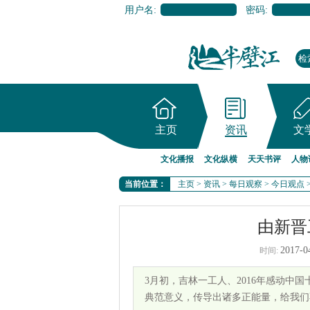
用户名:
密码:
主页
资讯
文
文化播报
文化纵横
天天书评
人物
当前位置：
主页
>
资讯
>
每日观察
>
今日观点
由新晋
2017-0
时间:
3月初，吉林一工人、2016年感动中
典范意义，传导出诸多正能量，给我们