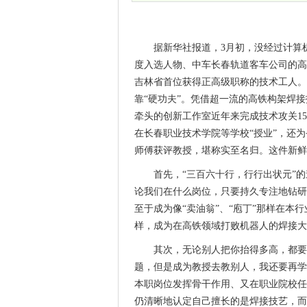
据新华社报道，3月初，没经过计算机
度入选人物、中车长春轨道客车公司的高
吉林省首位获得正高级职称的技术工人。
靠“硬功夫”。凭借超一流的高铁构架焊接
牵头的创新工作室近年来完成技术攻关15
在长春职业技术学院等学校“授业”，还为
师傅获评教授，堪称实至名归。这件新鲜
首先，“三百六十行，行行出状元”
论我们在什么岗位，只要持久专注地钻研
至于成为像“卖油翁”、“庖丁”那样在
样，成为在高铁领域打败机器人的焊接大
其次，无论别人把你抬得多高，都要
题，但是成为教授去教别人，我还要再学
本职岗位发挥骨干作用、又在职业院校任
仍清晰地认定自己擅长的是焊接技艺，而