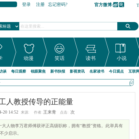
登录
注册
忘记密码?
官方微博:
加入收藏
学
动漫
笑话
读书
小说
访谈
每日观察
锐眼聚焦
新书快报
影视资讯
名家读书
今日观点
互联
>
工人教授传导的正能量
4-20 14:52
王来青
次
来源:
作者:
点击:
国十大人物李万君师傅获评正高级职称，拥有“教授”资格。此举具有
不少启示。