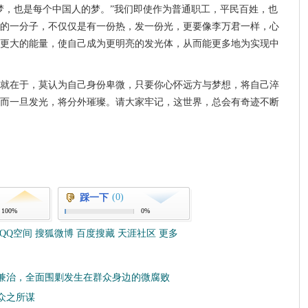
梦，也是每个中国人的梦。”我们即使作为普通职工，平民百姓，也
的一分子，不仅仅是有一份热，发一份光，更要像李万君一样，心
更大的能量，使自己成为更明亮的发光体，从而能更多地为实现中
就在于，莫认为自己身份卑微，只要你心怀远方与梦想，将自己淬
而一旦发光，将分外璀璨。请大家牢记，这世界，总会有奇迹不断
(0)
踩一下
100%
0%
QQ空间
搜狐微博
百度搜藏
天涯社区
更多
兼治，全面围剿发生在群众身边的微腐败
众之所谋