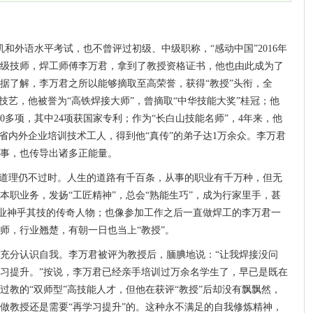
和外语水平考试，也不曾评过初级、中级职称，“感动中国”2016年
级技师，焊工师傅李万君，拿到了教授资格证书，他也由此成为了
据了解，李万君之所以能够摘取至高荣誉，获得“教授”头衔，全
技艺，他被誉为“高铁焊接大师”，曾摘取“中华技能大奖”桂冠；他
0多项，其中24项获国家专利；作为“长白山技能名师”，4年来，他
省内外企业培训技术工人，得到他“真传”的弟子达1万余众。李万君
事，也传导出诸多正能量。
的道理仍不过时。人生的道路有千百条，从事的职业有千万种，但无
本职业务，发扬“工匠精神”，总会“熟能生巧”，成为行家里手，甚
本行业神乎其技的传奇人物；也像参加工作之后一直做焊工的李万君一
师，行业翘楚，有朝一日也当上“教授”。
充分认识自我。李万君被评为教授后，腼腆地说：“让我焊接没问
习提升。”按说，李万君已经亲手培训过万余名学生了，早已是既在
过教的“双师型”高技能人才，但他在获评“教授”后却没有飘飘然，
做教授还是需要“再学习提升”的。这种永不满足的自我修炼精神，