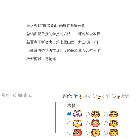
收藏
挑错
打印
黄之教授“逍遥黄山”画展在西安开幕
总结影视传播的特点与方法——评曾耀农教授
新晋商于断舍离，第七届山西IT大会8月20日
《教育与劳动力市场》：赖德胜教授25年学术
故都剪影：博物馆
进入详细评论页>>
、暴力、反动的言论。
评价:
中立
好评
差评
表情: