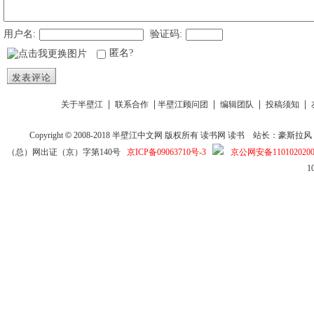
用户名:
验证码:
匿名?
发表评论
|
|
|
|
|
关于半壁江
联系合作
半壁江顾问团
编辑团队
投稿须知
Copyright
©
2008-2018
半壁江中文网
版权所有
读书网
读书
站长：豪斯拉风 投稿信箱
（总）网出证（京）字第140号
京ICP备09063710号-3
京公网安备1101020200