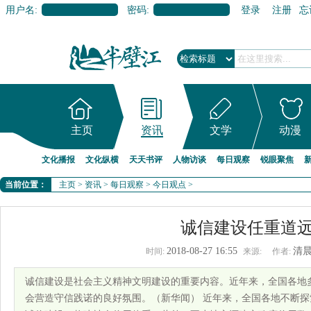
用户名:
密码:
登录
注册
忘
主页
资讯
文学
动漫
文化播报
文化纵横
天天书评
人物访谈
每日观察
锐眼聚焦
当前位置：
主页
>
资讯
>
每日观察
>
今日观点
>
诚信建设任重道
2018-08-27 16:55
清
时间:
来源:
作者:
诚信建设是社会主义精神文明建设的重要内容。近年来，全国各地
会营造守信践诺的良好氛围。（新华闻） 近年来，全国各地不断