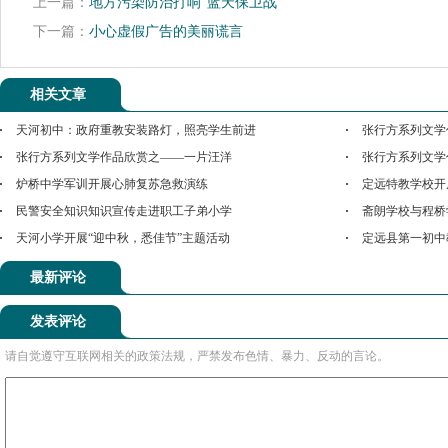
上一篇：
地方污染防治打响“蓝天保卫战”
下一篇：
小心虚假广告的美丽谎言
相关文章
天河初中：政府重教安装路灯，照亮学生前进
张行方系列文学
张行方系列文学作品欣赏之——一片汪洋
张行方系列文学
炉桥中学军训开展心肺复苏急救演练
定远特教学校开
民警安全知识知识宣传走进职工子弟小学
斋朗学校与程桥
天河小学开展“迎中秋，悉佳节”主题活动
定远县第一初中
最新评论
发表评论
请自觉遵守互联网相关的政策法规，严禁发布色情、暴力、反动的言论。