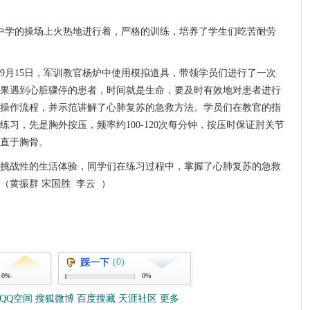
中学的操场上火热地进行着，严格的训练，培养了学生们吃苦耐劳
9月15日，军训教官杨炉中使用模拟道具，带领学员们进行了一次
果遇到心脏骤停的患者，时间就是生命，要及时有效地对患者进行
操作流程，并示范讲解了心肺复苏的急救方法。学员们在教官的指
习，先是胸外按压，频率约100-120次每分钟，按压时保证肘关节
直于胸骨。
挑战性的生活体验，同学们在练习过程中，掌握了心肺复苏的急救
（黄振群 宋国胜 李云 ）
(0)
踩一下
0%
0%
QQ空间
搜狐微博
百度搜藏
天涯社区
更多