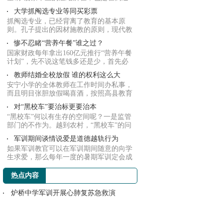
相关部门...
大学抓阄选专业等同买彩票
抓阄选专业，已经背离了教育的基本原
则。孔子提出的因材施教的原则，现代教
育强调的重...
惨不忍睹“营养午餐”谁之过？
国家财政每年拿出160亿元推行“营养午餐
计划”，先不说这笔钱多还是少，首先必
须保证...
教师结婚全校放假 谁的权利这么大
安宁小学的全体教师在工作时间办私事，
而且明目张胆放假喝喜酒，按照高县教育
和体育局...
对“黑校车”要治标更要治本
“黑校车”何以有生存的空间呢？一是监管
部门的不作为。越到农村，“黑校车”的问
题越...
军训期间谈情说爱是道德越轨行为
如果军训教官可以在军训期间随意的向学
生求爱，那么每年一度的暑期军训定会成
为谈情说...
热点内容
炉桥中学军训开展心肺复苏急救演