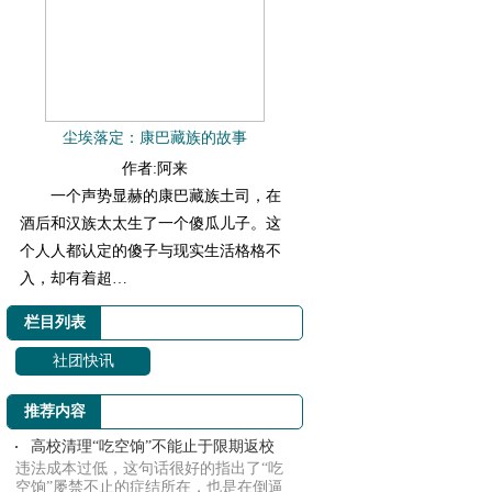
尘埃落定：康巴藏族的故事
作者:阿来
一个声势显赫的康巴藏族土司，在
酒后和汉族太太生了一个傻瓜儿子。这
个人人都认定的傻子与现实生活格格不
入，却有着超…
栏目列表
社团快讯
推荐内容
高校清理“吃空饷”不能止于限期返校
违法成本过低，这句话很好的指出了“吃
空饷”屡禁不止的症结所在，也是在倒逼