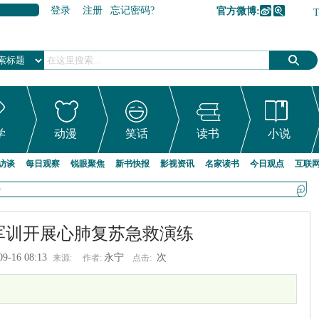
登录
注册
忘记密码?
官方微博:
加入收藏
学
动漫
笑话
读书
小说
访谈
每日观察
锐眼聚焦
新书快报
影视资讯
名家读书
今日观点
互联
>
军训开展心肺复苏急救演练
09-16 08:13
永宁
次
来源:
作者:
点击: