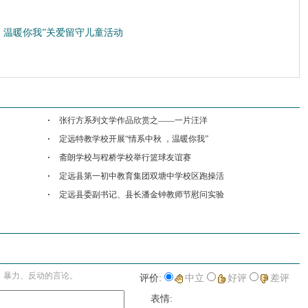
，温暖你我”关爱留守儿童活动
收藏
挑错
打印
张行方系列文学作品欣赏之——一片汪洋
定远特教学校开展“情系中秋 ，温暖你我”
斋朗学校与程桥学校举行篮球友谊赛
定远县第一初中教育集团双塘中学校区跑操活
定远县委副书记、县长潘金钟教师节慰问实验
进入详细评论页>>
、暴力、反动的言论。
评价:
中立
好评
差评
表情: