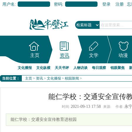
用户名:
密码:
登录
注册
忘
主页
资讯
文学
动漫
文化播报
文化纵横
天天书评
人物访谈
每日观察
锐眼聚焦
当前位置：
主页
>
资讯
>
文化播报
>
校园新闻
>
能仁学校：交通安全宣传
2021-09-13 17:58
永
时间:
来源:
作者:
能仁学校：交通安全宣传教育进校园