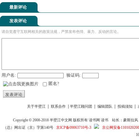
最新评论
发表评论
请自觉遵守互联网相关的政策法规，严禁发布色情、暴力、反动的言论。
用户名:
验证码:
匿名?
发表评论
|
|
|
|
|
关于半壁江
联系合作
半壁江顾问团
编辑团队
投稿须知
Copyright
©
2008-2018
半壁江中文网
版权所有
读书网
读书
站长：豪斯拉风 投稿信箱
（总）网出证（京）字第140号
京ICP备09063710号-3
京公网安备1101020200