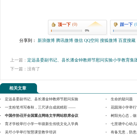
(0)
(
顶一下
踩一下
0%
分享到：
新浪微博
腾讯微博
微信
QQ空间
搜狐微博
百度搜藏
上一篇：
定远县委副书记、县长潘金钟教师节慰问实验小学教育集
下一篇：没有了
相关文章
定远县委副书记、县长潘金钟教师节慰问实验
生命的疑问题
一支粉笔书写春秋，三尺讲台成就精彩 ——
花园湖小学举行
中国作协召开全国重点网络文学网站联席会议
树阳光心态，做
育才学校举行小学一年级新生传统文化入学典
七里塘中心幼儿
吴圩小学举行智慧课堂教学培训
有备无患，防患