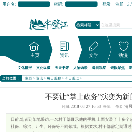
用户名:
密码:
登录
注册
忘
主页
资讯
文学
动漫
文化播报
文化纵横
天天书评
人物访谈
每日观察
锐眼聚焦
当前位置：
主页
>
资讯
>
每日观察
>
今日观点
>
不要让“掌上政务”演变为新
2018-08-27 16:58
清
时间:
来源:
作者:
日前,笔者到某地采访,一名村干部展示他的手机,上面安装了十多个政
社保、综治、计生、环保等不同领域。根据要求,村干部需定期通过这