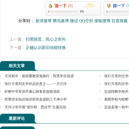
(0)
(
顶一下
踩一下
0%
分享到：
新浪微博
腾讯微博
微信
QQ空间
搜狐微博
百度搜藏
上一篇：
扫黑除恶，民心之所向
下一篇：
正确认识新旧动能转换
相关文章
天河初中：政府重教安装路灯，照亮学生前进
张行方系列文学
张行方系列文学作品欣赏之——一片汪洋
张行方系列文学
炉桥中学军训开展心肺复苏急救演练
定远特教学校开
民警安全知识知识宣传走进职工子弟小学
斋朗学校与程桥
天河小学开展“迎中秋，悉佳节”主题活动
定远县第一初中
最新评论