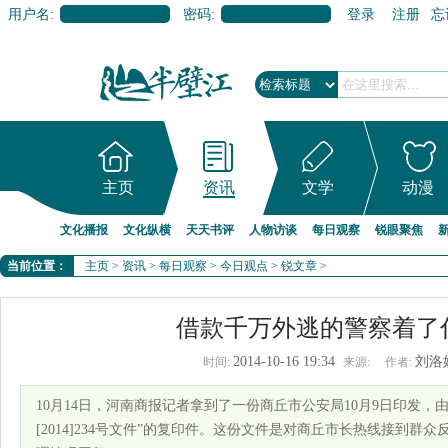
用户名:
密码:
登录
注册
忘
主页
资讯
文学
动漫
文化播报
文化纵横
天天书评
人物访谈
每日观察
锐眼聚焦
当前位置：
主页
>
资讯
>
每日观察
>
今日观点
>
锐文章
>
借款千万外逃的警察着了
2014-10-16 19:34
刘洛
时间:
来源:
作者:
10月14日，河南商报记者拿到了一份商丘市公安局10月9日印发，
[2014]234号文件”的复印件。这份文件是对商丘市长热线接到群众