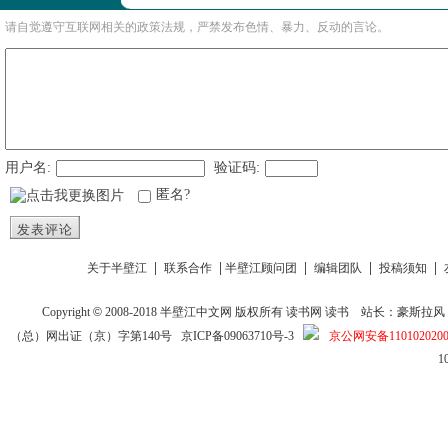
请自觉遵守互联网相关的政策法规，严禁发布色情、暴力、反动的言论。
用户名:
验证码:
匿名?
发表评论
|
|
|
|
|
关于半壁江
联系合作
半壁江顾问团
编辑团队
投稿须知
Copyright
©
2008-2018
半壁江中文网
版权所有
读书网
读书
站长：豪斯拉风 投稿信箱
（总）网出证（京）字第140号
京ICP备09063710号-3
京公网安备1101020200