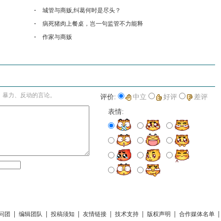
城管与商贩,纠葛何时是尽头？
病死猪肉上餐桌，岂一句监管不力能释
作家与商贩
进入详细评论页>>
、暴力、反动的言论。
评价:
中立
好评
差评
表情:
|
|
|
|
|
|
问团
编辑团队
投稿须知
友情链接
技术支持
版权声明
合作媒体名单