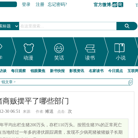
登录
注册
忘记密码?
官方微博:
加入收藏
学
动漫
笑话
读书
小说
访谈
每日观察
锐眼聚焦
新书快报
影视资讯
名家读书
今日观点
互联
>
锐文章
>
猪商贩摆平了哪些部门
12-30 06:51
傩送
次
来源:
作者:
点击:
平均出栏生猪200万头，存栏110万头。按照生猪3%的正常死亡
在当地经过一年多的潜伏跟踪调查，发现不少病死猪被猪贩子长期