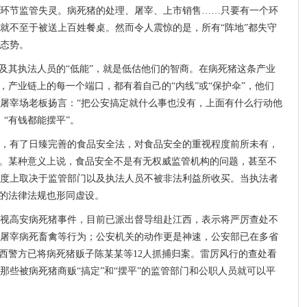
环节监管失灵。病死猪的处理、屠宰、上市销售……只要有一个环
就不至于被送上百姓餐桌。然而令人震惊的是，所有“阵地”都失守
态势。
门及其执法人员的“低能”，就是低估他们的智商。在病死猪这条产业
，产业链上的每一个端口，都有着自己的“内线”或“保护伞”，他们
屠宰场老板扬言：“把公安搞定就什么事也没有，上面有什么行动他
“有钱都能摆平”。
，有了日臻完善的食品安全法，对食品安全的重视程度前所未有，
案。某种意义上说，食品安全不是有无权威监管机构的问题，甚至不
度上取决于监管部门以及执法人员不被非法利益所收买。当执法者
亮的法律法规也形同虚设。
视高安病死猪事件，目前已派出督导组赴江西，表示将严厉查处不
屠宰病死畜禽等行为；公安机关的动作更是神速，公安部已在多省
江西警方已将病死猪贩子陈某某等12人抓捕归案。雷厉风行的查处看
那些被病死猪商贩“搞定”和“摆平”的监管部门和公职人员就可以平