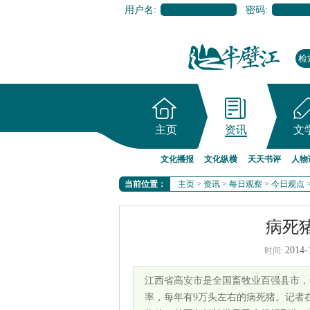
用户名:
密码:
主页
资讯
文
文化播报
文化纵横
天天书评
人物
当前位置：
主页
>
资讯
>
每日观察
>
今日观点
病死
2014-
时间:
江西省高安市是全国畜牧业百强县市，年
率，每年有9万头左右的病死猪。记者