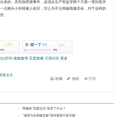
出来的。高安病死猪事件，必须从生产和监管两个方面一查到底并
一点蝇头小利就被人收买，甘心为不法商贩跑腿卖命，对于这样的
穷。
(0)
踩一下
0%
0%
QQ空间
搜狐微博
百度搜藏
天涯社区
更多
等得太久
收藏
挑错
打印
商贩的“温柔抗法”改变了什么？
“城管与女商贩互殴”谁对谁错不是关键