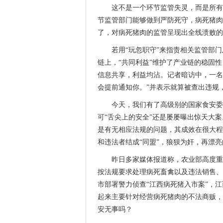
这不是一个环节监管失灵，而是所有
节监管部门能够做到严防死守，病死猪肉
了，对病死猪肉的监管呈现出全线溃败的
若用“玩忽职守”来指责相关监管部
链上，“共同利益”维护了产业链的稳固性
信息共享，利益均沾。记者暗访中，一名
会提前通知你。”并表示就算被查出违规，
今天，我们有了高级别的国家食安委
可“舌尖上的安全”还是屡屡曝出惊天大
是有无相应法规的问题，其成效在很大程
和违法者结成“同盟”，狼狈为奸，再漂
昨日多家媒体报道称，农业部高度重
按法规要求处理病死畜禽以及违法销售、
市部署警力侦查“江西病死猪入市案”，
起来主要针对经营病死猪肉的不法商贩，
安无事吗？