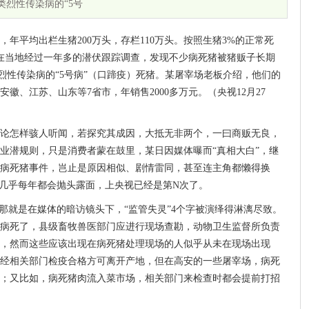
烈性传染病的“5号
年平均出栏生猪200万头，存栏110万头。按照生猪3%的正常死
在当地经过一年多的潜伏跟踪调查，发现不少病死猪被猪贩子长期
烈性传染病的“5号病”（口蹄疫）死猪。某屠宰场老板介绍，他们的
徽、江苏、山东等7省市，年销售2000多万元。（央视12月27
论怎样骇人听闻，若探究其成因，大抵无非两个，一曰商贩无良，
业潜规则，只是消费者蒙在鼓里，某日因媒体曝而“真相大白”，继
病死猪事件，岂止是原因相似、剧情雷同，甚至连主角都懒得换
，几乎每年都会抛头露面，上央视已经是第N次了。
，那就是在媒体的暗访镜头下，“监管失灵”4个字被演绎得淋漓尽致。
病死了，县级畜牧兽医部门应进行现场查勘，动物卫生监督所负责
，然而这些应该出现在病死猪处理现场的人似乎从未在现场出现
经相关部门检疫合格方可离开产地，但在高安的一些屠宰场，病死
；又比如，病死猪肉流入菜市场，相关部门来检查时都会提前打招