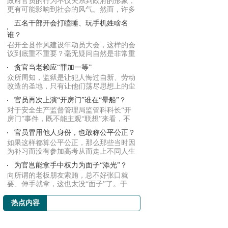
政府官员的行为不仅关系到政府的形象，
更有可能影响到社会的风气。然而，许多
的官员们...
五名干部开会打瞌睡、玩手机姓啥名
谁？
召开全县作风建设年动员大会，这样的会
议到底重不重要？毫无疑问自然是非常重
要，毕竟...
贪官当老赖应“罪加一等”
众所周知，监狱是让犯人悔过自新、劳动
改造的圣地，只有让他们荡尽思想上的尘
埃，洗去...
官员再次上演“开房门”谁在“晕船”？
对于安全生产监督管理局监管科科长“开
房门”事件，既不能主观“联想”来看，不
能因为...
官员冒用他人身份，也敢称公平公正？
如果这样都算公平公正，那么那些当时因
为补习而没有参加高考从而走上不同人生
轨迹的人...
为官岂能拿手中权力为面子“添光”？
向所谓的老板朋友索贿，总不好张口就
要、伸手就拿，这也太没“面子”了。于
是，编造各...
热点内容