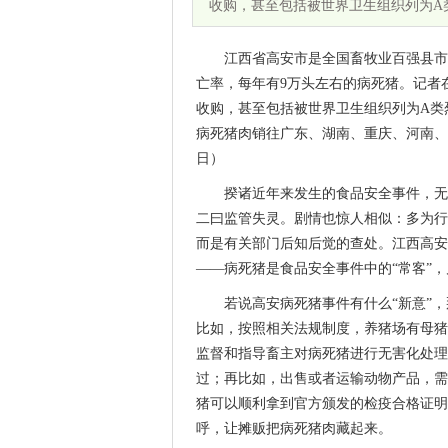
收购，甚至包括被世界卫生组织列为A类
江西省高安市是全国畜牧业百强县市，
亡率，每年有9万头左右的病死猪。记者
收购，甚至包括被世界卫生组织列为A类
病死猪肉销往广东、湖南、重庆、河南、安
日）
揆诸近年来发生的食品安全事件，无
二曰监管失灵。剧情也惊人相似：多为行
而是有关部门后知后觉的查处。江西高安
——病死猪是食品安全事件中的“常客”
若说高安病死猪事件有什么“新意”
比如，按照相关法规制度，养猪场有母猪
监督和指导畜主对病死猪进行无害化处理
过；再比如，出售或者运输动物产品，需
猪可以顺利拿到官方颁发的检疫合格证明
呼，让摊贩把病死猪肉藏起来。