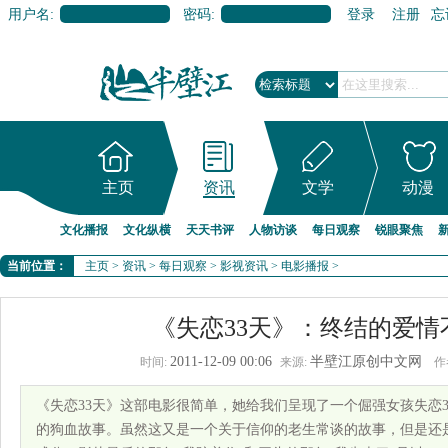
用户名:
密码:
登录
注册
忘
主页
资讯
文学
动漫
文化播报
文化纵横
天天书评
人物访谈
每日观察
锐眼聚焦
当前位置：
主页
>
资讯
>
每日观察
>
影视资讯
>
电影播报
>
《失恋33天》：终结的爱情
2011-12-09 00:06
半壁江原创中文网
时间:
来源:
作
《失恋33天》这部电影很简单，她给我们呈现了一个倔强女孩失恋
的狗血故事。虽然这又是一个关于信仰的老生常谈的故事，但是还