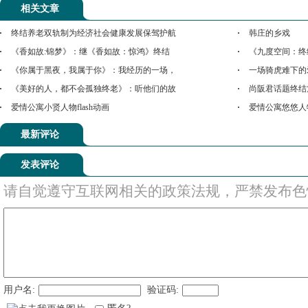
相关文章
终结养老双轨制为经济社会健康发展保驾护航
韩庄的乡戏
《香如故:锦梦》：继《香如故：惊鸿》终结
《九度空间：终
《你属于黑夜，我属于你》：我经历的一场，
一场骑虎难下的
《美好的人，都不会孤独终老》：听他们的故
尚阪君话题终结篇f
爱情公寓小贤人物flash动画
爱情公寓悠悠人物f
最新评论
发表评论
请自觉遵守互联网相关的政策法规，严禁发布色
用户名:
验证码: