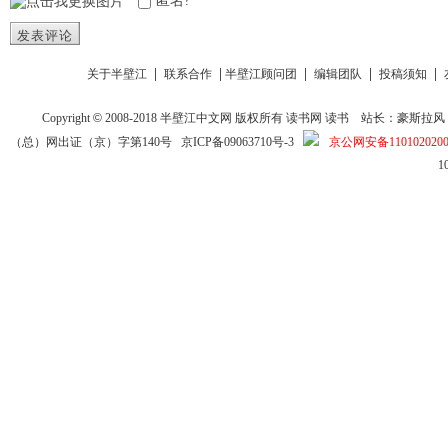
匿名?
发表评论
|
|
|
|
|
关于半壁江
联系合作
半壁江顾问团
编辑团队
投稿须知
Copyright
©
2008-2018
半壁江中文网
版权所有
读书网
读书
站长：豪斯拉风 投稿信箱
（总）网出证（京）字第140号
京ICP备09063710号-3
京公网安备1101020200