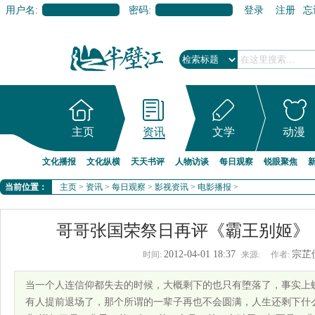
用户名:
密码:
登录
注册
忘
主页
资讯
文学
动漫
文化播报
文化纵横
天天书评
人物访谈
每日观察
锐眼聚焦
当前位置：
主页
>
资讯
>
每日观察
>
影视资讯
>
电影播报
>
哥哥张国荣祭日再评《霸王别姬》
2012-04-01 18:37
宗芷
时间:
来源:
作者:
当一个人连信仰都失去的时候，大概剩下的也只有堕落了，事实上
有人提前退场了，那个所谓的一辈子再也不会圆满，人生还剩下什