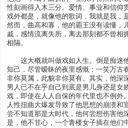
性刻画得入木三分。爱情、事业和信仰
戏外都是，就像他的歌词，我就是我，
然而，曲高和寡，他的霸王没有读懂，
戚，感情流离失所，离去那刻都不曾相
相隔。
这大概就叫做戏如人生。倒是痴迷他
知己，尽管暧昧的夜里感慨：一笑万古
非你莫属，此貌非你莫有。其实，他深
男人已不在乎自己到底是男儿身还是女
戏，即使在人人自保的年代里也不例外
人性扭曲大爆发导致了他思想的崩溃和
尝不知道那是大时代，他何尝想伤害他
是，他不甘心，一个青楼女子插在他们