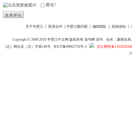
匿名?
发表评论
|
|
|
|
|
关于半壁江
联系合作
半壁江顾问团
编辑团队
投稿须知
Copyright
©
2008-2018
半壁江中文网
版权所有
读书网
读书
站长：豪斯拉风 投稿信箱
（总）网出证（京）字第140号
京ICP备09063710号-3
京公网安备1101020200