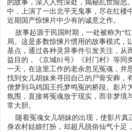
的故事，深入人性深处，揭秘乱世险恶
中，上演了一出北平无鬼事，尽在红楼
近期国产惊悚片中少有的诚意之作。
故事起源于民国时期，一处被称为“红
局。这是多数惊悚片惯用的故事模式，
基点，通过各种灵异事件引发关注，从
益目的，《京城81号》《封门村》等同
一天，在这里工作的老余忽见冤魂，并
找到女儿胡妹来寻回自己的尸骨安葬，
僧梦到乌鸡国王托梦鸣冤的桥段。影片
氛围，直接将冤魂放于现实，而非梦境
常大胆。
随着冤魂女儿胡妹的出现，使影片真
身农村姑娘打扮，却超凡脱俗仙气十足