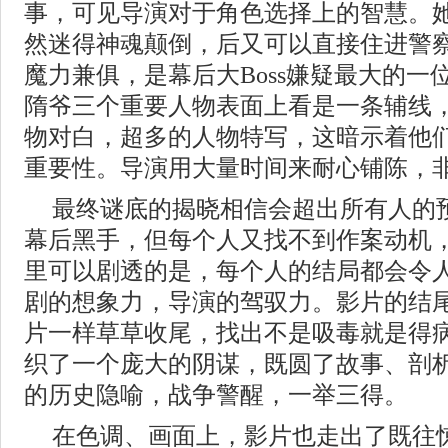
事，可见导演对于角色选择上的智慧。
然迷得神魂颠倒，后又可以直接住进警
魔力兼俱，是幕后大Boss嫌疑最大的一
隋爷三个重要人物表面上看是一条辅线
物对白，超多的人物特写，这暗示着他
重要性。导演用大量时间来耐心铺陈，
最终谜底的揭晓相信会超出所有人的
幕后黑手，但每个人又找不到作案动机
里可以剧透的是，每个人的结局都会令
剧的想象力，导演的驾驭力。影片的结
片一样草草收尾，找出不是吸毒就是得
织了一个庞大的阴谋，既圆了故事、剖
的历史隐喻，战争警醒，一举三得。
在色调、画面上，影片也走出了既往