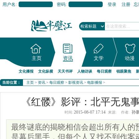
用户名:
密码:
登录
注册
忘
主页
资讯
文学
动漫
文化播报
文化纵横
天天书评
人物访谈
每日观察
锐眼聚焦
当前位置：
主页
>
资讯
>
每日观察
>
影视资讯
>
电影播报
>
《红髅》影评：北平无鬼
2015-08-07 17:14
孙
时间:
来源:
作者:
最终谜底的揭晓相信会超出所有人的
是幕后黑手，但每个人又找不到作案