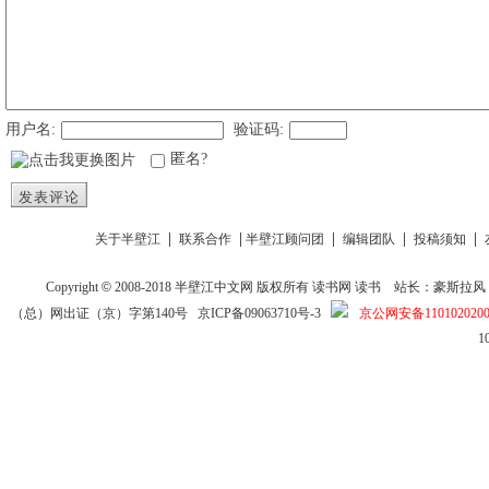
用户名:
验证码:
匿名?
发表评论
|
|
|
|
|
关于半壁江
联系合作
半壁江顾问团
编辑团队
投稿须知
Copyright
©
2008-2018
半壁江中文网
版权所有
读书网
读书
站长：豪斯拉风 投稿信箱
（总）网出证（京）字第140号
京ICP备09063710号-3
京公网安备1101020200