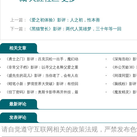
上一篇：
《爱之初体验》影评：人之初，性本善
下一篇：
《黑猫警长》影评：两代人英雄梦，三十年等一回
相关文章
《勇士之门》影评：吕克贝松一出手，魔幻动
《深海浩劫》影
《非常父子档》影评：以寻父之名释父爱之重
《外公芳龄38
《盛先生的花儿》影评：当你老了，会有人在
《间谍同盟》影
《蜡笔小新：梦境世界大突破》影评：有些回
《脑残粉》影评
《但丁密码》影评：奥斯卡影帝再开外挂，最
《魔发精灵》影
最新评论
发表评论
请自觉遵守互联网相关的政策法规，严禁发布色