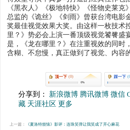
《黑衣人》《极地特快》《怪物史莱克
总监的《诡丝》《剑雨》曾获台湾电影
奖最佳视觉效果大奖。由这样一枚技术
里？》势必会上演一番顶级视觉饕餮盛
是，《龙在哪里？》在注重视效的同时
含糊、不怠慢，真正做到了视觉、内容
(0)
(
顶一下
踩一下
0%
分享到：
新浪微博
腾讯微博
微信
藏
天涯社区
更多
上一篇：
《夏洛特烦恼》影评：连珠笑弹让我笑成了开心麻花