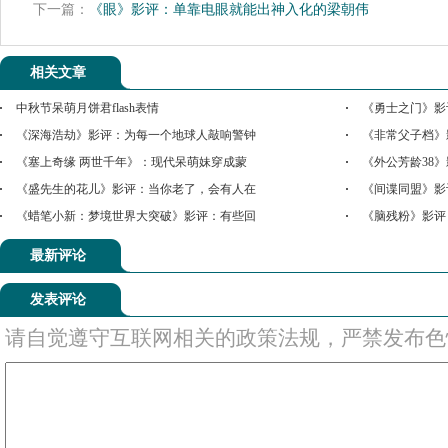
下一篇：
《眼》影评：单靠电眼就能出神入化的梁朝伟
相关文章
中秋节呆萌月饼君flash表情
《勇士之门》影
《深海浩劫》影评：为每一个地球人敲响警钟
《非常父子档》
《塞上奇缘 两世千年》：现代呆萌妹穿成蒙
《外公芳龄38
《盛先生的花儿》影评：当你老了，会有人在
《间谍同盟》影
《蜡笔小新：梦境世界大突破》影评：有些回
《脑残粉》影评
最新评论
发表评论
请自觉遵守互联网相关的政策法规，严禁发布色