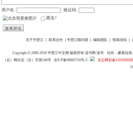
用户名:
验证码:
匿名?
发表评论
|
|
|
|
|
关于半壁江
联系合作
半壁江顾问团
编辑团队
投稿须知
Copyright
©
2008-2018
半壁江中文网
版权所有
读书网
读书
站长：豪斯拉风 投稿信箱
（总）网出证（京）字第140号
京ICP备09063710号-3
京公网安备1101020200