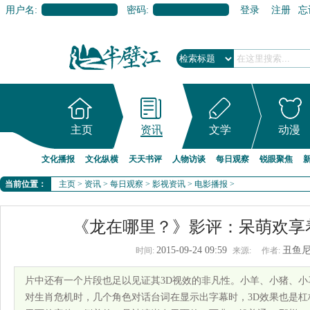
用户名:
密码:
登录
注册
忘
主页
资讯
文学
动漫
文化播报
文化纵横
天天书评
人物访谈
每日观察
锐眼聚焦
当前位置：
主页
>
资讯
>
每日观察
>
影视资讯
>
电影播报
>
《龙在哪里？》影评：呆萌欢享着
2015-09-24 09:59
丑鱼
时间:
来源:
作者:
片中还有一个片段也足以见证其3D视效的非凡性。小羊、小猪、
对生肖危机时，几个角色对话台词在显示出字幕时，3D效果也是