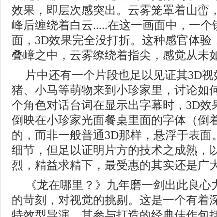
效果，即层次感突出。云雾笼罩着山峦
峰后缠绕着白云.....在这一画面中，一
面，3D效果完全没打折。这种感官体验
叠嶂之中，云雾缭绕着指尖，感觉从未
片中还有一个片段也足以见证其3D
猪、小马等萌物来到小珍家里，讨论如
个角色对话台词在显示出字幕时，3D效
倒映在小珍家光面餐桌里面的字体（倒
的，而非一般普通3D那样，悬浮于表面
细节，但足以证明片方的技术之成熟，
烈，精益求精下，最受惠的其实还是广
《龙在哪里？》九年磨一剑出此良心
的苛刻，对视觉的挑剔。这是一个有着
特效型导演，其参与打造的经典佳作包