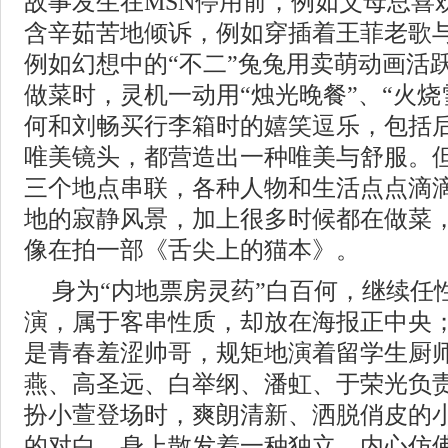
故事发生在MSN停用前，例如父母总喜
含辛茹苦地倾诉，例如穿插着王菲老歌
例如幻想中的“不二”兔兔用卖萌动画活
做菜时，灵机一动用“烛光晚餐”、“火烧
何和刘畅买行李箱时的嬉笑逗乐，包括
唯美镜头，都营造出一种唯美与舒服。
三个地点串联，各种人物和生活点点滴
地的寂静风景，加上很多时候都在做菜
像在拍一部《舌尖上的猫本》。
身为“内地票房灵药”白百何，继续任
演，属于客串性质，却放在海报正中央
是青春羞涩帅哥，规矩地演着留学生厨师
燕、高圣远、白举纲、潘虹、于荣光负
扮小萱登场时，爽朗清新、洒脱俏皮的
的对白，身上散发着一种独立，内心仿