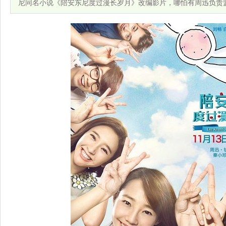
尼同名小说《陪安东尼度过漫长岁月》改编影片，哪怕有周迅负责