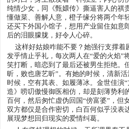
纯情少女，同《甄嬛传》撕逼害人的祺
懂做菜、善解人意，橙子缘分将两个年
还买下外国小馆子，想用产业留住如意
后的泪眼朦胧，好令人心碎。
这样好姑娘咋能不要？她强行支撑着
发乎情止乎礼，每次两人在“爱的火焰”
笑打断，暗恋到了最后还被男生拒绝。但
昕，败也唐艺昕”。有她的时候，清新活
时候，空有其表、如履薄冰。金世佳演“
造》唠叨傲慢御医相仿，却是刻薄势利
百何，然后匆忙虚伪回国“傍富婆”，但
双方都仅是合作密切，白百何似乎没表
展现梦想回归现实的爱情纠葛。