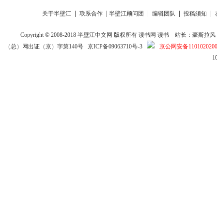
|
|
|
|
|
关于半壁江
联系合作
半壁江顾问团
编辑团队
投稿须知
Copyright
©
2008-2018
半壁江中文网
版权所有
读书网
读书
站长：豪斯拉风 投稿信箱
（总）网出证（京）字第140号
京ICP备09063710号-3
京公网安备1101020200