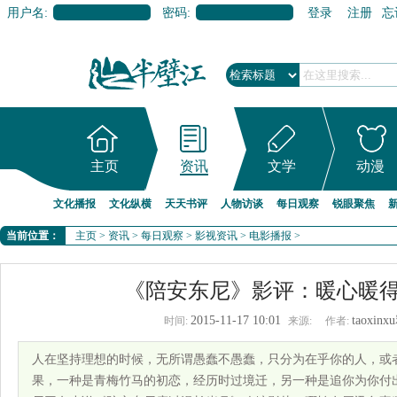
用户名:
密码:
登录
注册
忘
主页
资讯
文学
动漫
文化播报
文化纵横
天天书评
人物访谈
每日观察
锐眼聚焦
当前位置：
主页
>
资讯
>
每日观察
>
影视资讯
>
电影播报
>
《陪安东尼》影评：暖心暖
2015-11-17 10:01
taoxin
时间:
来源:
作者:
人在坚持理想的时候，无所谓愚蠢不愚蠢，只分为在乎你的人，或
果，一种是青梅竹马的初恋，经历时过境迁，另一种是追你为你付