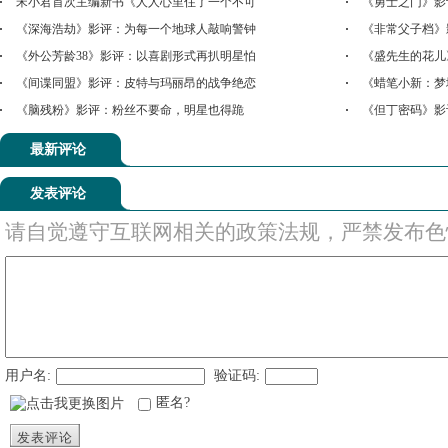
宋小君首次主编新书《人人心里住了一个不可
《勇士之门》影
《深海浩劫》影评：为每一个地球人敲响警钟
《非常父子档》
《外公芳龄38》影评：以喜剧形式再扒明星怕
《盛先生的花儿
《间谍同盟》影评：皮特与玛丽昂的战争绝恋
《蜡笔小新：梦
《脑残粉》影评：粉丝不要命，明星也得跪
《但丁密码》影
最新评论
发表评论
请自觉遵守互联网相关的政策法规，严禁发布色
用户名:
验证码:
匿名?
发表评论