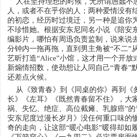
人在坚持理想的时候，无所谓愚蠢不
人，或者不在乎你的人；两种爱情没有
的初恋，经历时过境迁，另一种是追你
不珍惜她。根据安东尼同名小说《陪安
编影片，哪怕有周迅负责监制，说来说去
分钟内一拖再拖，直到男主角被“不二”
艺昕打造“Alice”小馆，这才用一个开
新煽情招数，使劲想让人同自己“青春”
还差点火候。
从《致青春》到《同桌的你》再到《
长》《左耳》《既然青春留不住》，大家
祸、失忆、绝症、高位截瘫、乳腺癌”的
安东尼度过漫长岁月》没任何重口味的
奇的走向，让这部“暖心电影”暖得却如