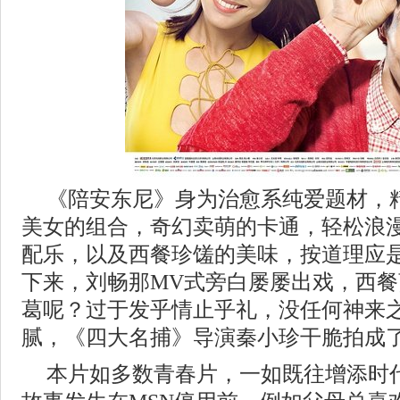
《陪安东尼》身为治愈系纯爱题材，
美女的组合，奇幻卖萌的卡通，轻松浪
配乐，以及西餐珍馐的美味，按道理应
下来，刘畅那MV式旁白屡屡出戏，西
葛呢？过于发乎情止乎礼，没任何神来
腻，《四大名捕》导演秦小珍干脆拍成
本片如多数青春片，一如既往增添时