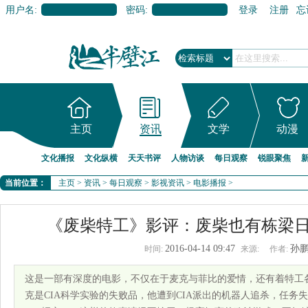
用户名:
密码:
登录
注册
忘
主页
资讯
文学
动漫
文化播报
文化纵横
天天书评
人物访谈
每日观察
锐眼聚焦
当前位置：
主页
>
资讯
>
每日观察
>
影视资讯
>
电影播报
>
《废柴特工》影评：废柴也有栋梁
2016-04-14 09:47
孙
时间:
来源:
作者:
这是一部有深度的电影，不仅在于麦克与菲比的爱情，还有着特工
克是CIA科学实验的失败品，他遭到CIA派出的机器人追杀，任务