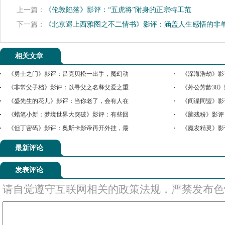
上一篇：
《伦敦陷落》影评：“五虎将”附身的正宗特工范
下一篇：
《北京遇上西雅图之不二情书》影评：涵盖人生感悟的非
相关文章
《勇士之门》影评：吕克贝松一出手，魔幻动
《深海浩劫》影
《非常父子档》影评：以寻父之名释父爱之重
《外公芳龄38
《盛先生的花儿》影评：当你老了，会有人在
《间谍同盟》影
《蜡笔小新：梦境世界大突破》影评：有些回
《脑残粉》影评
《但丁密码》影评：奥斯卡影帝再开外挂，最
《魔发精灵》影
最新评论
发表评论
请自觉遵守互联网相关的政策法规，严禁发布色