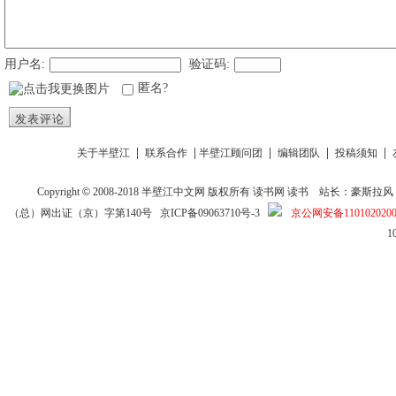
用户名:
验证码:
匿名?
发表评论
|
|
|
|
|
关于半壁江
联系合作
半壁江顾问团
编辑团队
投稿须知
Copyright
©
2008-2018
半壁江中文网
版权所有
读书网
读书
站长：豪斯拉风 投稿信箱
（总）网出证（京）字第140号
京ICP备09063710号-3
京公网安备1101020200