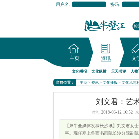
用户名:
密码:
主页
资讯
文
文化播报
文化纵横
天天书评
人物
当前位置：
主页
>
资讯
>
文化播报
>
文化风向
刘文君：艺术
2018-06-12 16:52
时间:
来
【犀牛全媒体发稿长沙讯】刘文君女士
事。现任塞上鲁西书画院长沙分院副院