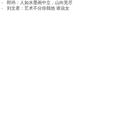
郎祎：人如水墨画中立，山向芜尽
刘文君：艺术不分你我他 谁说女