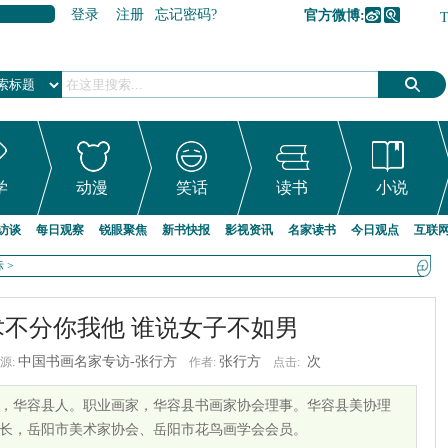
登录
注册
忘记密码?
官方微博:
加入收藏
学
动漫
笑话
读书
小说
访谈
每日观察
锐眼聚焦
新书快报
影视资讯
名家读书
今日观点
互联
标
>
不分你我他 谁说女子不如男
中国书画名家专访-张行方
张行方
次
源:
作者:
点击:
，华容县人。职业画家，华容县书画家协会理事。华容县美协理
长，岳阳市美术家协会、岳阳市花鸟画学会会员。