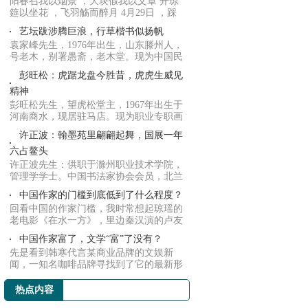
阳春召我以烟景 ，大块假我以文章 开琼
筵以坐花 ，飞羽觞而醉月 4月29日 ，踩
着正见阳...
艺坛跋涉腾巨浪，行草楷书似扬帆
袁家峰先生，1976年出生，山东滕州人，
号老木，别署愚斋，老木堂。现为中国民
主同盟盟...
彭旺松：虎踞龙盘今胜昔，虎虎生威见
精神
彭旺松先生，望虎松堂主，1967年出生于
河南商水，现居驻马店。现为职业专职画
家，中国...
许正波：翰墨苑里翩翩起舞，国展一年
六占鳌头
许正波先生：供职于滁州职业技术学院，
管理学学士。中国书法家协会会员，北兰
亭书友会...
中国作家的门槛到底低到了什么程度？
回看中国的作家门槛，我时常想起琼瑶的
老电影《在水一方》，里边秦汉演的卢友
文就以青...
中国作家富了，文学“富”了没有？
先是看到韩寒代言某商业品牌的文娱新
闻，一知名咖啡品牌寻找到了它的最新形
象代言人作...
热点内容