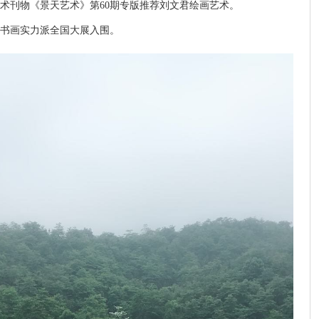
术刊物《景天艺术》第60期专版推荐刘文君绘画艺术。
0位书画实力派全国大展入围。