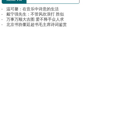
温可馨：在音乐中诗意的生活
戴宁强先生：不管风吹浪打 胜似
万事万顺大吉图 爱不释手众人求
北京书协董廷超书毛主席诗词鉴赏