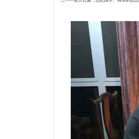
三——老庄孔孟，想把国学、禅宗的思想