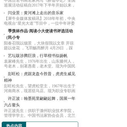
中国百名书画名家同写《醉翁亭记》全国
巡展活动征稿自2017年下半年开始以来，
得到社会...
闫业景：黄河滩上走出的音乐家
【犀牛全媒体发稿讯】2018年年初，中央
电视台“星光大道”节目中，一位中年评委
以其睿...
季羡林作品·阅读小大使读书评选活动
（民小专
阳春召我以烟景 ，大块假我以文章 开琼
筵以坐花 ，飞羽觞而醉月 4月29日 ，踩
着正见阳...
艺坛跋涉腾巨浪，行草楷书似扬帆
袁家峰先生，1976年出生，山东滕州人，
号老木，别署愚斋，老木堂。现为中国民
主同盟盟...
彭旺松：虎踞龙盘今胜昔，虎虎生威见
精神
彭旺松先生，望虎松堂主，1967年出生于
河南商水，现居驻马店。现为职业专职画
家，中国...
许正波：翰墨苑里翩翩起舞，国展一年
六占鳌头
许正波先生：供职于滁州职业技术学院，
管理学学士。中国书法家协会会员，北兰
亭书友会...
热点内容