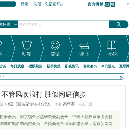
登录
注册
忘记密码?
官方微博:
加入收藏
学
动漫
笑话
读书
小说
访谈
每日观察
锐眼聚焦
新书快报
影视资讯
名家读书
今日观点
互联
标
>
不管风吹浪打 胜似闲庭信步
中国书画名家专访-张行方
高华芬
次
源:
作者:
点击:
法家协会会员，南京锁金水墨研究会副会长，中国火花收藏家协会特
国城市地名书画院会员，金陵商会艺术家联盟会员，南京新闻网