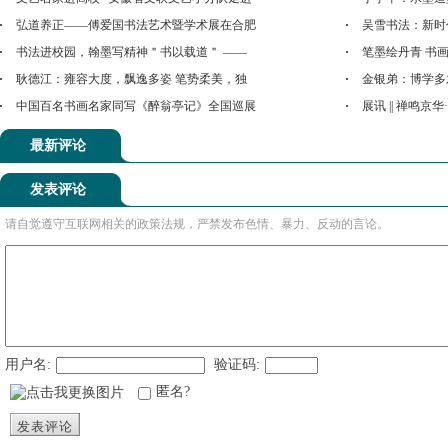
弘道养正——傅爱国书法艺术暨学术展在合肥
吴雪书法：新时
书法进校园，翰墨写精神＂书以载道＂ ——
笔墨绘丹青 书
耿德江：雍容大度，飘逸多姿 笔势柔美，独
金银弟：博学多
中国百名书画名家同写《醉翁亭记》全国巡展
展讯 || 禅鸣京
最新评论
发表评论
请自觉遵守互联网相关的政策法规，严禁发布色情、暴力、反动的言论。
用户名:
验证码:
匿名?
发表评论