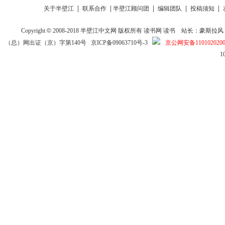
|
|
|
|
|
关于半壁江
联系合作
半壁江顾问团
编辑团队
投稿须知
Copyright
©
2008-2018
半壁江中文网
版权所有
读书网
读书
站长：豪斯拉风 投稿信箱
（总）网出证（京）字第140号
京ICP备09063710号-3
京公网安备1101020200