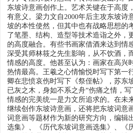
东坡诗意画创作上。艺术关键在于高度
有意义。梁力文自2000年后主攻东坡
坡的本性使然，但其中也有战略思想的
了笔墨、结构、造型等技术造诣之外，
的高度融合。有些书画家借酒来达到情
深受其师林筱之先生影响，从不饮酒，
情感的高度。他甚至认为：画家在高兴
热情最高。王羲之心情愉悦时写下第一
卿在悲愤哀伤时写下《祭侄帖》，苏东坡
已灰之木，身如不系之舟”伤痛之情，写
情感的完美统一是力文所追求的。在未
继续创作东坡诗意画，还将把东坡词意
词意画等题材作为新的研究方向，编辑
选集》、《历代东坡词意画选集》、《