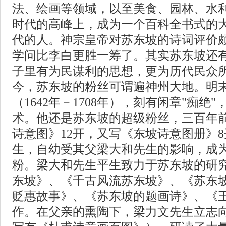
法、绘画等领域，以至美食、园林、水
时代的高峰上，成为一个百科全书式的
代的人。神宗皇帝对苏东坡的诗词评价
学问比李白更胜一筹了。其实苏东坡还
子里有为民谋利的思想，更为历代民众
今，苏东坡的粉丝可谓遍神州大地。明
（1642年－1708年），刻有闲章"痴绝
术。他还是苏东坡的超级粉丝，三百年
诗意图》12开，又写《东坡诗意图册》
生，自幼受其父梁大和先生的影响，成
粉。梁大和先生平生致力于苏东坡的研
东坡》、《千古风流苏东坡》、《苏东
贬惠故事》、《苏东坡的题画诗》、《
作。在父亲的熏陶下，梁力文先生立志