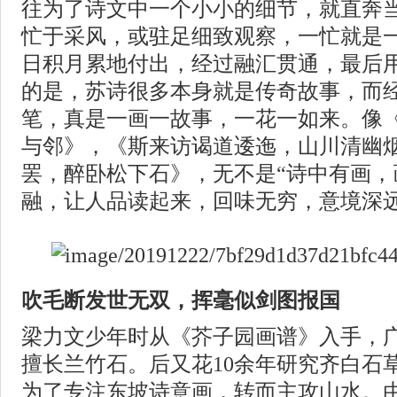
往为了诗文中一个小小的细节，就直奔
忙于采风，或驻足细致观察，一忙就是
日积月累地付出，经过融汇贯通，最后
的是，苏诗很多本身就是传奇故事，而
笔，真是一画一故事，一花一如来。像
与邻》，《斯来访谒道逶迤，山川清幽
罢，醉卧松下石》，无不是“诗中有画，
融，让人品读起来，回味无穷，意境深
吹毛断发世无双，挥毫似剑图报国
梁力文少年时从《芥子园画谱》入手，
擅长兰竹石。后又花10余年研究齐白石
为了专注东坡诗意画，转而主攻山水。