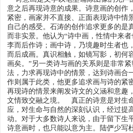
意之后再现诗意的成果。诗意画的创作
紧密，画家并不直接、正面表现诗中情
自己的感受。石涛的创作追求更多的是
而非实景。他认为“诗中画，性情中来者
李而后作诗；画中诗，乃境趣时生者也
而后成画。真识相触，如镜写影，初何
画矣。”另一类诗与画的关系则是非常紧
法，力求再现诗中的情景，达到诗画合
作则属于此类，他更多追求画与诗的紧
再现诗的情景来阐发诗文的义涵和意趣
文情致交融之境。 真正的诗意是对生
应，对生命与自然的深刻认识，经过提
动。对于大多数诗人来说，由于留下生
诗意画时，也只能以意为主。陆俨少写