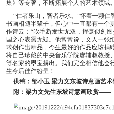
集》等专著，不断拓展个人的艺术领域
“仁者乐山，智者乐水。”怀着一颗仁
书画相随半辈子，但心中一直都有一个
作诗云：“吹毛断发世无双，挥毫似剑图
国之心表露无疑。他常常说，文人一张
求创作出精品，今生最好的作品应该捐
将自己珍藏的中央音乐学院廖辅叔教授
等名家的墨宝捐出。我们完全相信他会
生今后佳作纷呈！
供稿：邹小玉 梁力文东坡诗意画艺
附：梁力文先生东坡诗意画欣赏——