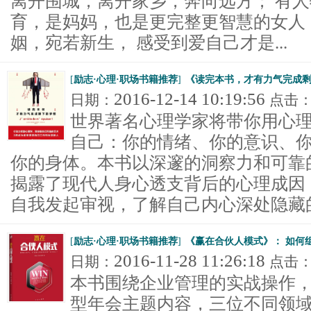
离开围城，离开家乡，奔向远方； 有
育，是妈妈，也是更完整更智慧的女人
姻，宛若新生， 感受到爱自己才是...
[
励志·心理·职场书籍推荐
]
《读完本书，才有力气完成
2016-12-14 10:19:56
日期：
点击
世界著名心理学家将带你用心
自己：你的情绪、你的意识、
你的身体。本书以深邃的洞察力和可靠
揭露了现代人身心透支背后的心理成因
自我发起审视，了解自己内心深处隐藏的.
[
励志·心理·职场书籍推荐
]
《赢在合伙人模式》： 如何
2016-11-28 11:26:18
日期：
点击
本书围绕企业管理的实战操作，
型年会主题内容，三位不同领