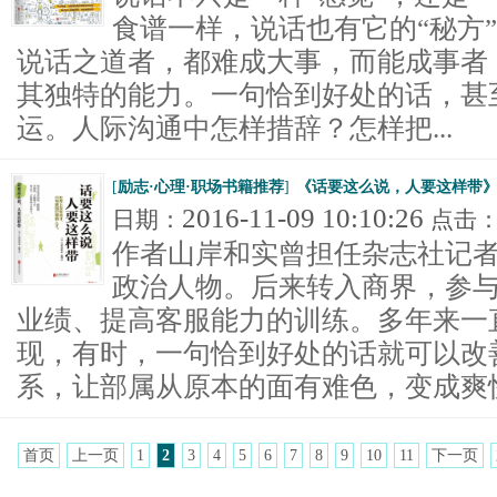
食谱一样，说话也有它的“秘方
说话之道者，都难成大事，而能成事者
其独特的能力。一句恰到好处的话，甚
运。人际沟通中怎样措辞？怎样把...
[
励志·心理·职场书籍推荐
]
《话要这么说，人要这样带
2016-11-09 10:10:26
日期：
点击
作者山岸和实曾担任杂志社记
政治人物。后来转入商界，参
业绩、提高客服能力的训练。多年来一
现，有时，一句恰到好处的话就可以改
系，让部属从原本的面有难色，变成爽快答
首页
上一页
1
2
3
4
5
6
7
8
9
10
11
下一页