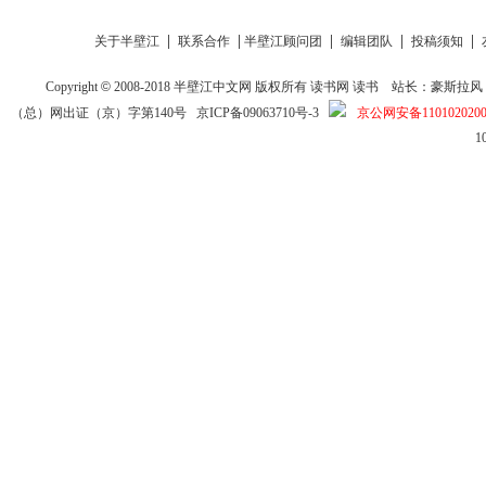
|
|
|
|
|
关于半壁江
联系合作
半壁江顾问团
编辑团队
投稿须知
Copyright
©
2008-2018
半壁江中文网
版权所有
读书网
读书
站长：豪斯拉风 投稿信箱
（总）网出证（京）字第140号
京ICP备09063710号-3
京公网安备1101020200