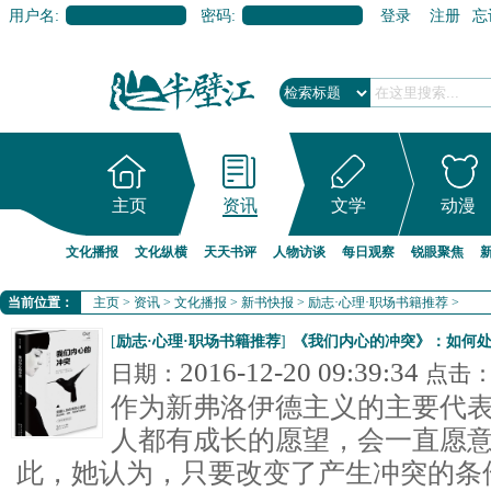
用户名:
密码:
登录
注册
忘
主页
资讯
文学
动漫
文化播报
文化纵横
天天书评
人物访谈
每日观察
锐眼聚焦
当前位置：
主页
>
资讯
>
文化播报
>
新书快报
>
励志·心理·职场书籍推荐
>
[
励志·心理·职场书籍推荐
]
《我们内心的冲突》：如何
2016-12-20 09:39:34
日期：
点击
作为新弗洛伊德主义的主要代
人都有成长的愿望，会一直愿
此，她认为，只要改变了产生冲突的条