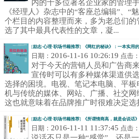
内的十多位著名企业家的管理手
《经理人》杂志中的“客座总编辑”、“魅
个栏目的内容整理而来，多为老总们的
选了其中最具代表性的文章，凝...
[
励志·心理·职场书籍推荐
]
《网红的秘诀》：一本实用
2016-11-16 10:26:19
日期：
点击
对于今天的营销人员和广告商
宣传时可以有多种媒体渠道供
选择的困境。电视、笔记本电脑、平板
机与传统的媒体、网站、广播、社交网
这也就意味着在品牌推广时很难决定选择.
[
励志·心理·职场书籍推荐
]
《所谓情商高，就是会说话》
2016-11-11 11:37:45
日期：
点击
说话不只是一种“感觉”，还是一