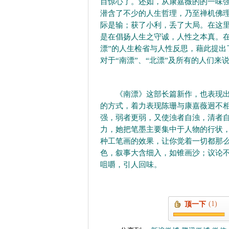
目惊心了。还如，从康嘉薇的的一味
潜含了不少的人生哲理，乃至禅机佛
际是输；获了小利，丢了大局。在这
是在倡扬人生之守诚，人性之本真。在
漂”的人生检省与人性反思，藉此提出
对于“南漂”、“北漂”及所有的人们来
《南漂》这部长篇新作，也表现出了
的方式，着力表现陈珊与康嘉薇迥不
强，弱者更弱，又使浊者自浊，清者
力，她把笔墨主要集中于人物的行状
种工笔画的效果，让你觉着一切都那
色，叙事大含细入，如锥画沙；议论
咀嚼，引人回味。
(1)
顶一下