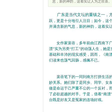
息，新的神韵，这着实让人为之欣喜。
广东是当代文坛的重镇之一，尤
跃，更是十分地引人注目；如今，这
并满含新的气息，新的神韵，这着实
女作家裴蓓，多年前由江西南下广东
漂”实为另类“打工”的动荡人生，她
基础和丰沛的现实感受，因而，《南
们读来也荡气回肠，感佩不已。
裴蓓笔下的一同到南方打拼生活的陈
妙关系。她们除了是同乡、同学、女
做是命运于己严重不公的一个反衬，
了必欲超越的对手。于是，借着“南漂
台既是好友又是冤家的连场好戏。