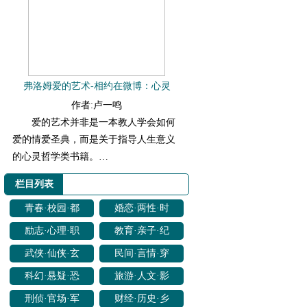
弗洛姆爱的艺术-相约在微博：心灵
作者:卢一鸣
爱的艺术并非是一本教人学会如何
爱的情爱圣典，而是关于指导人生意义
的心灵哲学类书籍。…
栏目列表
青春·校园·都
婚恋·两性·时
市书籍推荐
尚书籍推荐
励志·心理·职
教育·亲子·纪
场书籍推荐
实书籍推荐
武侠·仙侠·玄
民间·言情·穿
幻书籍推荐
越书籍推荐
科幻·悬疑·恐
旅游·人文·影
怖书籍推荐
视书籍推荐
刑侦·官场·军
财经·历史·乡