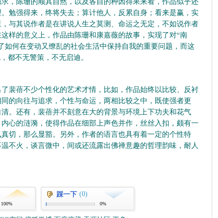
强求，陈珊的顺其自然，以及各自的种因得果来看，作品似乎还
理。勉强得来，终将失去；算计他人，反累自身；看来是赢，实
里，与其说作者是在讲说人生之莫测、命运之无定，不如说作者
这样的意义上，作品由陈珊和康嘉薇的故事，实现了对“南
了如何在变动又缭乱的社会生活中保持自我的重要问题，而这
说，都不无警策，不无启迪。
裴蓓不少个性化的艺术才情，比如，作品始终以比较、反衬
相同的向往与追求，个性与命运，两相比较之中，既使强者更
自清。还有，裴蓓并不刻意在大的背景与环境上下功夫和花气
，内心的涟漪，使得作品在细部上声色并作，丝丝入扣，颇有一
么真切，那么显豁。另外，作者的语言也具有着一定的个性特
不温不火，谈言微中，间或还流露出佛禅意趣的哲理韵味，耐人
(0)
踩一下
100%
0%