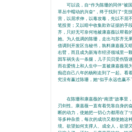
可以说，自“作为陈珊的同伴”被国融
草丛中蠕动的兴奋”，终于找到了“竞
营，以屈求伸，以毒攻毒，先以不屈
笔投资；又以暗中收集欺诈证据的手
齐，只好无可奈何地被康嘉薇以帮着
她。为人低调的陈珊，走出与苏齐无
借调到开发区当秘书，孰料康嘉薇又
右臂，而且成为新海市经济领域里一
因车祸失去一条腿，儿子贝贝受伤昏
而在爱情上和人生中一直被康嘉薇视
痴恋自己八年的杨刚走到了一起。看
究没有赢过陈珊，她“似乎永远也赢不
在陈珊和康嘉薇的“南漂”故事里，
刃剑性。康嘉薇一直有着凭靠自身的
断的动力，使她把一切心力都用在了“
等多种杂质，每次的成功又都使她这
境。欲望如何支撑人、成全人，欲望