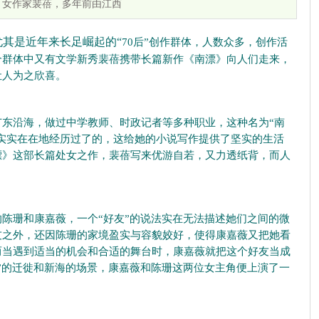
 女作家裴蓓，多年前由江西
其是近年来长足崛起的“
70
后”创作群体，人数众多，创作活
个群体中又有文学新秀裴蓓携带长篇新作《南漂》向人们走来，
让人为之欣喜。
沿海，做过中学教师、时政记者等多种职业，这种名为“南
是实实在在地经历过了的，这给她的小说写作提供了坚实的生活
漂》这部长篇处女之作，裴蓓写来优游自若，又力透纸背，而人
珊和康嘉薇，一个“好友”的说法实在无法描述她们之间的微
友之外，还因陈珊的家境盈实与容貌姣好，使得康嘉薇又把她看
而当遇到适当的机会和合适的舞台时，康嘉薇就把这个好友当成
”的迁徙和新海的场景，康嘉薇和陈珊这两位女主角便上演了一