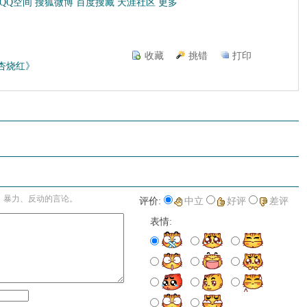
QQ空间
搜狐微博
百度搜藏
天涯社区
更多
收藏
挑错
打印
杏烧红》
进入详细评论页>>
、暴力、反动的言论。
评价:
中立
好评
差评
表情: