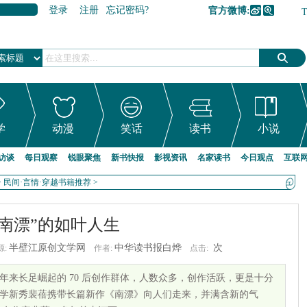
登录
注册
忘记密码?
官方微博:
加入收藏
学
动漫
笑话
读书
小说
访谈
每日观察
锐眼聚焦
新书快报
影视资讯
名家读书
今日观点
互联
>
民间·言情·穿越书籍推荐
>
“南漂”的如叶人生
半壁江原创文学网
中华读书报白烨
次
源:
作者:
点击:
来长足崛起的 70 后创作群体，人数众多，创作活跃，更是十分
学新秀裴蓓携带长篇新作《南漂》向人们走来，并满含新的气