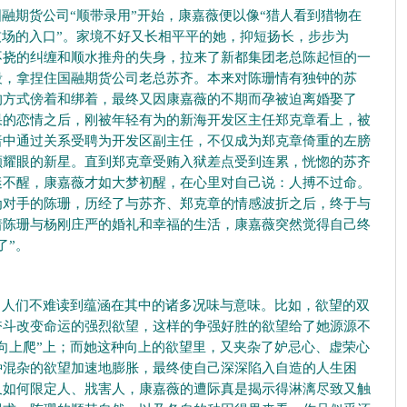
期货公司“顺带录用”开始，康嘉薇便以像“猎人看到猎物在
技场的入口”。家境不好又长相平平的她，抑短扬长，步步为
不挠的纠缠和顺水推舟的失身，拉来了新都集团老总陈起恒的一
段，拿捏住国融期货公司老总苏齐。本来对陈珊情有独钟的苏
的方式傍着和绑着，最终又因康嘉薇的不期而孕被迫离婚娶了
果的恋情之后，刚被年轻有为的新海开发区主任郑克章看上，被
暗中通过关系受聘为开发区副主任，不仅成为郑克章倚重的左膀
颗耀眼的新星。直到郑克章受贿入狱差点受到连累，恍惚的苏齐
迷不醒，康嘉薇才如大梦初醒，在心里对自己说：人搏不过命。
为对手的陈珊，历经了与苏齐、郑克章的情感波折之后，终于与
着陈珊与杨刚庄严的婚礼和幸福的生活，康嘉薇突然觉得自己终
了”。
人们不难读到蕴涵在其中的诸多况味与意味。比如，欲望的双
奋斗改变命运的强烈欲望，这样的争强好胜的欲望给了她源源不
向上爬”上；而她这种向上的欲望里，又夹杂了妒忌心、虚荣心
种混杂的欲望加速地膨胀，最终使自己深深陷入自造的人生困
又如何限定人、戕害人，康嘉薇的遭际真是揭示得淋漓尽致又触