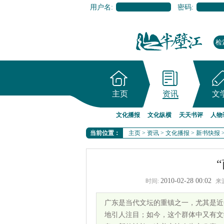
用户名:
密码:
主页
资讯
文
文化播报
文化纵横
天天书评
人物
当前位置：
主页
>
资讯
>
文化播报
>
新书快报
2010-02-28 00:02
时间:
来
广东是当代文坛的重镇之一，尤其是近年
地引人注目；如今，这个群体中又有文