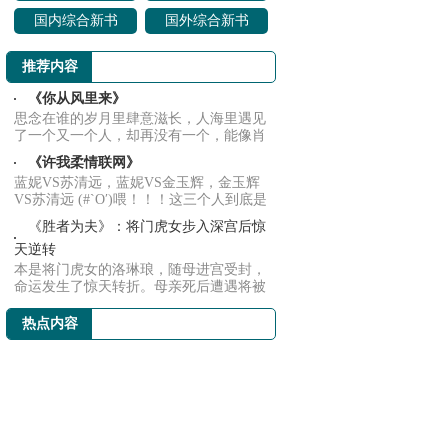
事书籍推荐
土书籍推荐
国内综合新书
国外综合新书
推荐
推荐
推荐内容
《你从风里来》
思念在谁的岁月里肆意滋长，人海里遇见
了一个又一个人，却再没有一个，能像肖
则慕一样...
《许我柔情联网》
蓝妮VS苏清远，蓝妮VS金玉辉，金玉辉
VS苏清远 (#`O′)喂！！！这三个人到底是
什么关...
《胜者为夫》：将门虎女步入深宫后惊
天逆转
本是将门虎女的洛琳琅，随母进宫受封，
命运发生了惊天转折。母亲死后遭遇将被
皇帝后爹...
热点内容