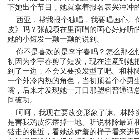
下她出个节目，她就拿着报名表兴冲冲
西亚，帮我报个独唱，我要唱画心。
皮》吗？张靓颖在里面唱的画心好好听
她的小短发一颠一颠的说到。
你不是喜欢的是李宇春吗？怎么那么
初因为李宇春剪了短发，现在注意到她
到了一边，不会又要换发型了吧。和林
一个外冷内热的角色，当初顶着个小男
嘴，后来才发现她一开口那塑料普通话
间破功。
呵呵，我现在要改变形象了嘛。林阾
是害我鸡皮疙瘩掉一地。听说林阾最近
铉走的很近，看她这娇羞的样子看来进