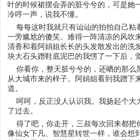
叶的时候裙摆会弄的脏兮兮的，可是她
冷哼一声，说我不懂。
每每这时我就只有讪讪的拍拍自己粘
一旁尴尬的傻笑。难得一阵清凉的风吹
清香和着阿娟姐长长的头发散发出的洗
块大石头蹭鞋底泥巴的我愣了一下后，
你看你，整天脏兮兮的，还晒的那么
从大城市来的样子。阿娟姐看到我蹭下
道。
呵呵，反正没人认识我。我扬起个大
了过去。
得了吧，你走开，三叔每次回来都把
像仙女下凡、智慧星转世一样，谁会想