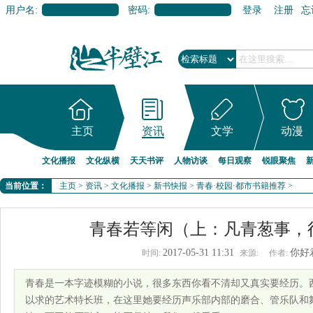
用户名:
密码:
登录
注册
忘
主页
资讯
文学
动漫
文化播报
文化纵横
天天书评
人物访谈
每日观察
锐眼聚焦
当前位置：
主页
>
资讯
>
文化播报
>
新书快报
>
青春·校园·都市书籍推荐
>
青春若等闲（上：凡青葱事，
2017-05-31 11:31
你好
时间:
来源:
作者:
青春是一本字迹模糊的小说，很多东西你看不清却又真实要经历。
以求的艺术特长班，在这里她要经历声乐部内部的磨合、管乐队和