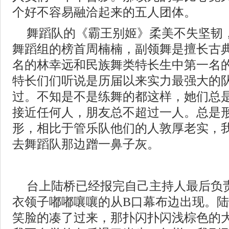
个好不容易融洽起来的五人团体。
舞蹈队的《霸王别姬》柔美不失坚韧
舞蹈组的榜首周楠楠，副领舞是擅长古
名的林幸远和民族舞类特长生中第一名
特长们们听说是历届以来实力最强大的
过。不知是不是练舞的都这样，她们总
接近任何人，朋友总不超过一人。总是
形，相比于管乐队他们的人敦厚老实，
去舞蹈队那边蹭一鼻子灰。
台上陆桥已经报完自己主持人最后负
衣领子嘟嘟嚷嚷的从B口幕布边出现。
笑脸的凑了过来，那扑闪扑闪浅棕色的