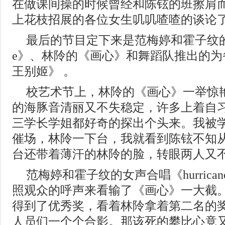
在做课间操的时候曾经和陈铉的班擦肩
上花枝招展的各位女生叽叽喳喳的谈论
最后的节目定下来是范梅婷和霍子纹的女声
e》、林阾的《画心》和舞蹈队推出的为
王别姬》 。
校艺术节上，林阾的《画心》一举惊
的海豚音清丽又不失稳定，许多上着自
三学长学姐都好奇的探出个头来。我被
催场，林阾一下台，我就看到陈铉不知
台还带着薄汗的林阾的脸，转眼两人又
范梅婷和霍子纹的女声合唱《hurric
照观众的呼声来看输了《画心》一大截
得到了优秀奖，看着林阾拿着第二名的
人员们一个个合影。那该死的攀比心竟