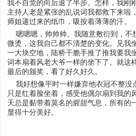
我不自觉的向后退了半步。怎样，我刚
主持人老是紧张的乱说词我都救下来啦
师姐递过来的纸巾，吸按着薄薄的汗。
嗯嗯嗯，帅帅帅。我随意敷衍到，不
微烫，这我自己都不清楚的变化。见我
一大块空地，陆桥干脆手推了推我要我
词本扇着风老大爷一样的坐下了。就这
最后的颁奖，看了好久好久。
我好想像平时一样嫌弃他衣冠不整没
只是红着脸坐着，感受他偶尔扇到我的
天总是黏带着莫名的腥甜气息，所有的
显得十分美好。