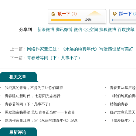
(1)
(
顶一下
踩一下
100%
分享到：
新浪微博
腾讯微博
微信
QQ空间
搜狐微博
百度搜藏
上一篇：
网络作家董江波：《永远的纯真年代》写遗憾也是写美好
下一篇：
青春若等闲（下：凡事不了）
相关文章
我纯真的青春，不是为了让你们嫌弃
青春要从基层起
青春建功新时代， 七彩阳光志愿行
《我们纯真的青
青春若等闲（下：凡事不了）
枯萎的青春
黑发勤奋临墨池 艺坛青春正当时——专访贵
魏碑隶意几重天
网络作家董江波：写《永远的纯真年代》纪念
《盛爱锦年》：
最新评论