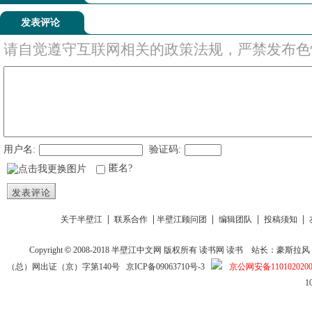
发表评论
请自觉遵守互联网相关的政策法规，严禁发布色
用户名:
验证码:
匿名?
发表评论
|
|
|
|
|
关于半壁江
联系合作
半壁江顾问团
编辑团队
投稿须知
Copyright
©
2008-2018
半壁江中文网
版权所有
读书网
读书
站长：豪斯拉风 投稿信箱
（总）网出证（京）字第140号
京ICP备09063710号-3
京公网安备1101020200