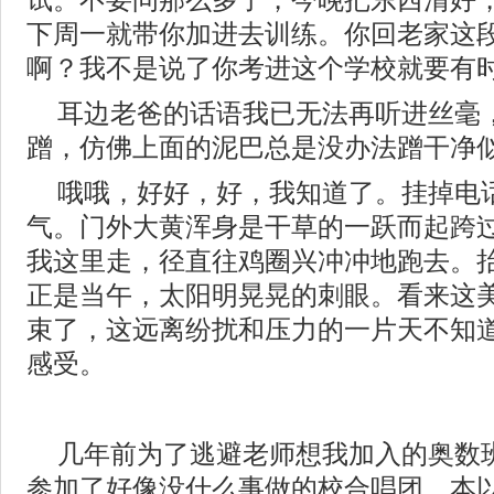
试。不要问那么多了，今晚把东西清好
下周一就带你加进去训练。你回老家这
啊？我不是说了你考进这个学校就要有
耳边老爸的话语我已无法再听进丝毫
蹭，仿佛上面的泥巴总是没办法蹭干净
哦哦，好好，好，我知道了。挂掉电
气。门外大黄浑身是干草的一跃而起跨
我这里走，径直往鸡圈兴冲冲地跑去。
正是当午，太阳明晃晃的刺眼。看来这
束了，这远离纷扰和压力的一片天不知
感受。
几年前为了逃避老师想我加入的奥数
参加了好像没什么事做的校合唱团。本