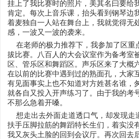
挂上了我比赛时的照片，美其名曰要给
肯定。每次上音乐课，抬头看到钢琴边
着麦独自一人站在舞台上，我就觉得无
感，一波又一波的袭来。
在老师的极力推荐下，我参加了区重
拔比赛。八百人的大会议室作为备考室
区、管乐区和舞蹈区。声乐区来了大概
在以前的比赛中遇到过的熟面孔，大家
有见面事实上也不知道对方姓甚名谁，
就各自又投入开声练习了。由于我的考
不那么急着开嗓。
想走出去外面走道透口气，却发现走
扶手压脚拉筋的舞蹈特长生们，着实没
我又灰头土脸的回到会议厅。再次回去