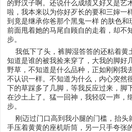
的野汉子啊。还说什么成绩又好又是艺
啦，我本来以为你好歹长的要和三婶一
到竟是继承你爸那个黑鬼一样 的肤色和玩劲.
前面甩着她的马尾自顾自的走着，却不
步。
我低下了头，裤脚湿答答的还粘着黄
知道是谁的被我捡来穿了，大我的脚好
野草，不知道是什么品种，正如刚刚我
不认识一样。不知道为什么，内心突然
下的草踩多了几脚，等我反应过来，脚
在沙土上了。猛一回神，我轻叹一声，
步。
刚迈过门口高到我小腿的门槛，抬头
手压着黄黄的座机听筒，另一只手夸张