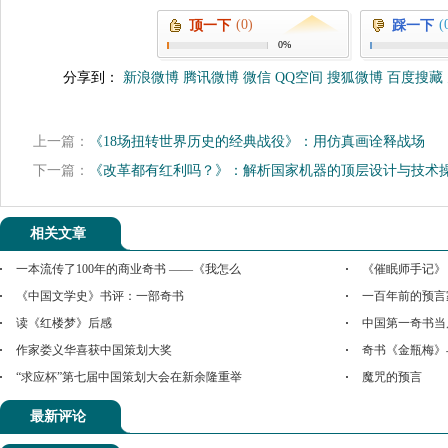
(0)
(
顶一下
踩一下
0%
分享到：
新浪微博
腾讯微博
微信
QQ空间
搜狐微博
百度搜藏
上一篇：
《18场扭转世界历史的经典战役》：用仿真画诠释战场
下一篇：
《改革都有红利吗？》：解析国家机器的顶层设计与技术
相关文章
一本流传了100年的商业奇书 ——《我怎么
《催眠师手记》
《中国文学史》书评：一部奇书
一百年前的预言
读《红楼梦》后感
中国第一奇书当
作家娄义华喜获中国策划大奖
奇书《金瓶梅》
“求应杯”第七届中国策划大会在新余隆重举
魔咒的预言
最新评论