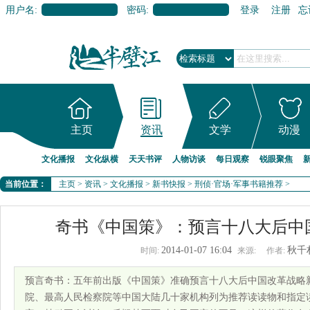
用户名:
密码:
登录
注册
忘
主页
资讯
文学
动漫
文化播报
文化纵横
天天书评
人物访谈
每日观察
锐眼聚焦
当前位置：
主页
>
资讯
>
文化播报
>
新书快报
>
刑侦·官场·军事书籍推荐
>
奇书《中国策》：预言十八大后中
2014-01-07 16:04
秋千
时间:
来源:
作者:
预言奇书：五年前出版《中国策》准确预言十八大后中国改革战略
院、最高人民检察院等中国大陆几十家机构列为推荐读读物和指定