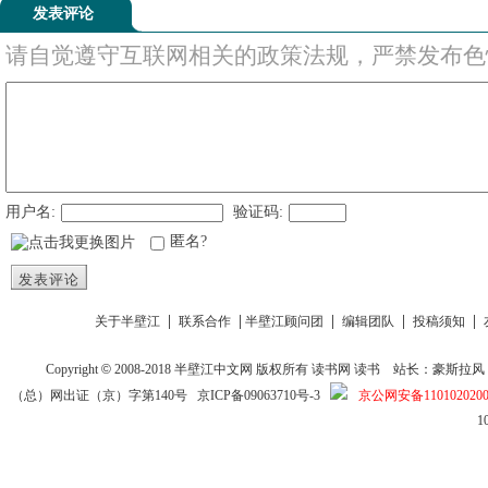
发表评论
请自觉遵守互联网相关的政策法规，严禁发布色
用户名:
验证码:
匿名?
发表评论
|
|
|
|
|
关于半壁江
联系合作
半壁江顾问团
编辑团队
投稿须知
Copyright
©
2008-2018
半壁江中文网
版权所有
读书网
读书
站长：豪斯拉风 投稿信箱
（总）网出证（京）字第140号
京ICP备09063710号-3
京公网安备1101020200