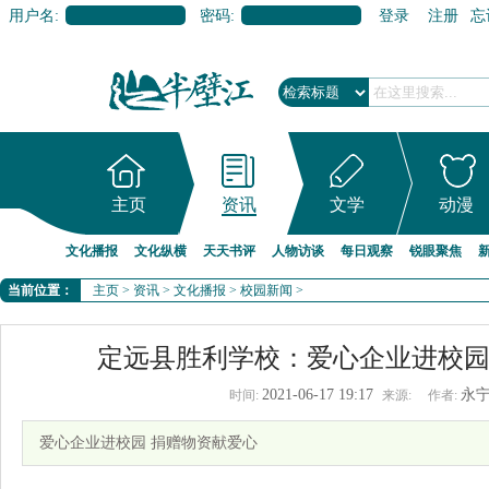
用户名:
密码:
登录
注册
忘
主页
资讯
文学
动漫
文化播报
文化纵横
天天书评
人物访谈
每日观察
锐眼聚焦
当前位置：
主页
>
资讯
>
文化播报
>
校园新闻
>
定远县胜利学校：爱心企业进校园
2021-06-17 19:17
永
时间:
来源:
作者:
爱心企业进校园 捐赠物资献爱心