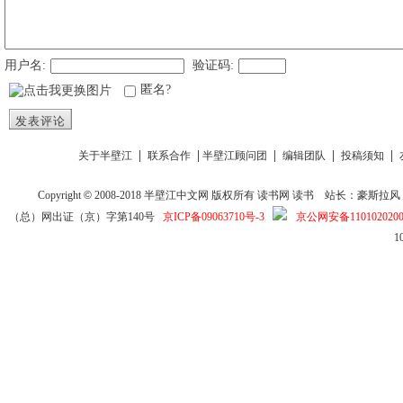
用户名:
验证码:
匿名?
发表评论
|
|
|
|
|
关于半壁江
联系合作
半壁江顾问团
编辑团队
投稿须知
Copyright
©
2008-2018
半壁江中文网
版权所有
读书网
读书
站长：豪斯拉风 投稿信箱
（总）网出证（京）字第140号
京ICP备09063710号-3
京公网安备1101020200