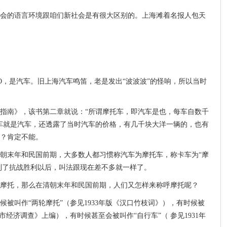
会的语言环境跟咱们新社会是有很大区别的。上海滩着名报人包天
O，是汽车。旧上海汽车鸣笛，老是发出“波波波”的怪响，所以当时
交通指南》，该书第二章就说：“所谓摩托车，即汽车是也，每车自数千
车就是汽车，还透露了当时汽车的价格，有几千块大洋一辆的，也有
？肯定不能。
朝末年和民国前期，大多数人都习惯称汽车为摩托车，称卡车为“摩
，到了抗战胜利以后，叫法跟现在差不多就一样了。
摩托，那么在清朝末年和民国前期，人们又怎样来称呼摩托呢？
被叫作“两轮摩托”（参见1933年版《汉口竹枝词》），有时候被
州市经济调查》上编），有时候甚至会被叫作“自行车”（ 参见1931年