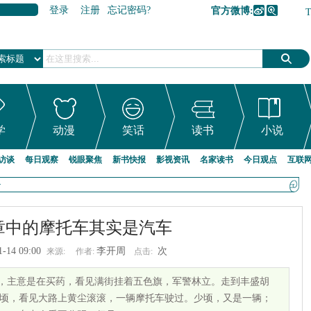
登录
注册
忘记密码?
官方微博:
加入收藏
学
动漫
笑话
读书
小说
访谈
每日观察
锐眼聚焦
新书快报
影视资讯
名家读书
今日观点
互联
>
章中的摩托车其实是汽车
1-14 09:00
李开周
次
来源:
作者:
点击:
午出门，主意是在买药，看见满街挂着五色旗，军警林立。走到丰盛胡
顷，看见大路上黄尘滚滚，一辆摩托车驶过。少顷，又是一辆；