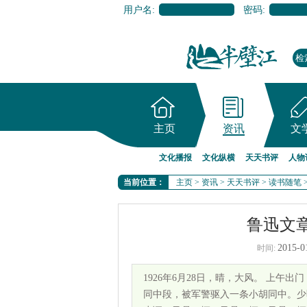
用户名:
密码:
主页
资讯
文
文化播报
文化纵横
天天书评
人物
当前位置：
主页
>
资讯
>
天天书评
>
读书随笔
鲁迅文
2015-0
时间:
1926年6月28日，晴，大风。 上
同中段，被军警驱入一条小胡同中。少