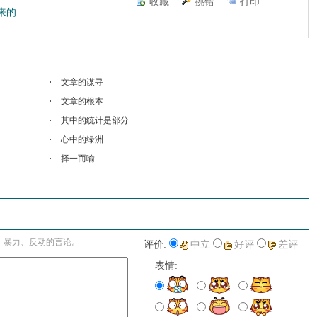
收藏
挑错
打印
来的
文章的谋寻
文章的根本
其中的统计是部分
心中的绿洲
择一而喻
进入详细评论页>>
、暴力、反动的言论。
评价:
中立
好评
差评
表情: