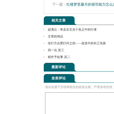
下一篇：
红楼梦里麝月的领导能力怎么
相关文章
赵满云：奔走在五光十色之中的行者
文章的倚品
张行方合肥行吟之四——改造中的长江东路
四一论·其三
稻作予处事·其二
最新评论
发表评论
请自觉遵守互联网相关的政策法规，严禁发布色情