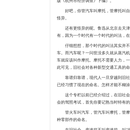
版《杭州市经济调查》下编）。
好吧，你管汽车叫摩托，管摩托叫自
怪异。
还有更怪异的呢。鲁迅从北京去天津
有，因为一个时代有一个时代的叫法，在
仔细想想，那个时代的叫法其实并不
车。而汽车呢？一问世没多久就从蒸汽机
车就应该叫作摩托。摩托不需要人力，一
此可见，旧社会对各种新型交通工具的命
靠谱归靠谱，现代人一旦穿越到旧社
已经习惯了现在的命名。怎样才能不糊涂
这个专栏以前已经介绍过，在旧社会
会的驾照考试，首先你要记熟当时特有的
管火车叫汽车，管汽车叫摩托，管摩
种零部件的命名。
在旧社会，变速箱不叫变速箱，叫“排