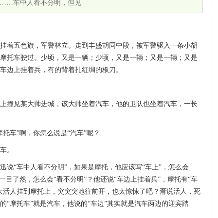
……车中人看不分明，但见
挂着五色旗，军警林立。走到丰盛胡同中段，被军警驱入一条小胡
摩托车驶过。少顷，又是一辆；少顷，又是一辆；又是一辆；又是
车边上挂着兵，有的背着扎红绸的板刀。
上撞见某大帅进城，该大帅坐着汽车，他的卫队也坐着汽车，一长
托车”啊，你怎么说是“汽车”呢？
车。
迅说“车中人看不分明”，如果是摩托，他应该写“车上”，怎么会
一目了然，怎么会“看不分明”？他还说“车边上挂着兵”，摩托有“车
大活人挂到摩托上，突突突地往前开，也太惊悚了吧？甭说活人，死
的“摩托车”就是汽车，他说的“车边”其实就是汽车两边的迎宾踏