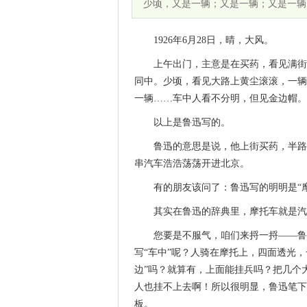
少顷，又是一辆；又是一辆；又是一辆
1926年6月28日，晴，大风。
上午出门，主意是在买药，看见满街
同中。少顷，看见大路上黄尘滚滚，一辆
一辆……车中人看不分明，但见金边帽。
以上是鲁迅写的。
鲁迅的意思是说，他上街买药，半路
串汽车浩浩荡荡开进北京。
有的朋友该问了：鲁迅写的明明是“摩
其实在鲁迅的辞典里，摩托车就是汽
您要是不服气，咱们来捋一捋——鲁
写“车中”呢？人骑在摩托上，四面透光，
边”吗？就算有，上面能挂兵吗？把几个
人也挂不上去啊！所以很明显，鲁迅笔下
板。