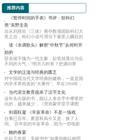
推荐内容
《暂停时间的手表》书评：软科幻
类“东野圭吾
自从刘慈欣《三体》勇夺数项国际科幻大
奖之后，科幻小说可谓当下最受人瞩目的
文本类型...
读《水调歌头》解密“中秋节”从何时开
始的
苏东坡不愧为一代文豪，起笔就显出与众
不同的大气：“明月几时有？把酒问青
天。”明明...
文学的泛滥与经典的匮乏
对中国现当代文学经典的建构，一直是国
内学术界热衷的“大事件”。早在1994年，
钱理群...
当代语文教育扼杀了汉字文化
这年头出版的书，能让人拿在手中摩挲把
玩的，越来越少，《澄衷蒙学堂字课图
说》肯定算...
剑眉枉凝:《辛亥革命》不是一场戏
往事已百年。萧瑟秋风今又是，换了人
间。 百年前的辛亥革命，因为一部电影
《辛亥革命...
她的春宴
比起几年前，安妮书中“如果你能以相同