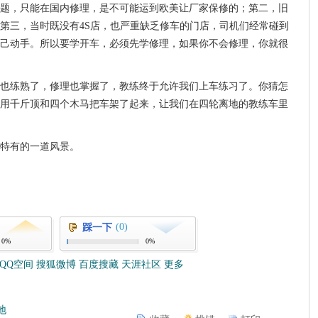
题，只能在国内修理，是不可能运到欧美让厂家保修的；第二，旧
第三，当时既没有4S店，也严重缺乏修车的门店，司机们经常碰到
己动手。所以要学开车，必须先学修理，如果你不会修理，你就很
也练熟了，修理也掌握了，教练终于允许我们上车练习了。你猜怎
用千斤顶和四个木马把车架了起来，让我们在四轮离地的教练车里
特有的一道风景。
(0)
踩一下
0%
0%
QQ空间
搜狐微博
百度搜藏
天涯社区
更多
地