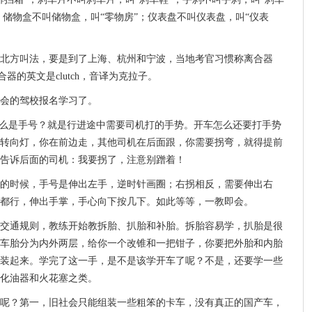
；储物盒不叫储物盒，叫“零物房”；仪表盘不叫仪表盘，叫“仪表
北方叫法，要是到了上海、杭州和宁波，当地考官习惯称离合器
器的英文是clutch，音译为克拉子。
会的驾校报名学习了。
什么是手号？就是行进途中需要司机打的手势。开车怎么还要打手势
转向灯，你在前边走，其他司机在后面跟，你需要拐弯，就得提前
告诉后面的司机：我要拐了，注意别蹭着！
的时候，手号是伸出左手，逆时针画圈；右拐相反，需要伸出右
都行，伸出手掌，手心向下按几下。如此等等，一教即会。
交通规则，教练开始教拆胎、扒胎和补胎。拆胎容易学，扒胎是很
车胎分为内外两层，给你一个改锥和一把钳子，你要把外胎和内胎
装起来。学完了这一手，是不是该学开车了呢？不是，还要学一些
化油器和火花塞之类。
呢？第一，旧社会只能组装一些粗笨的卡车，没有真正的国产车，