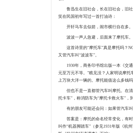
鲁迅生在旧社会，长在旧社会，旧社
笑在民国初年写过一首打油诗：
开轩马车去似箭，闹市横行自在多。
波波一声人急避，后面来了摩托车。
这首诗里的“摩托车”真是摩托吗？N
又管汽车叫“波波车”。
1930年，商务印书馆出版一本《
元至万元不等。”瞧见没？人家明说摩托
上万块大洋一辆的。摩托能值这么多钱吗
但也不是一直都管汽车叫摩托。在清
托卡车”，称消防车为“摩托卡救火车”
有的朋友可能还会问：如果管汽车叫
答案是：摩托的命名经常变化，有时候
叫作“机器脚踏车”（参见1931年版《杭