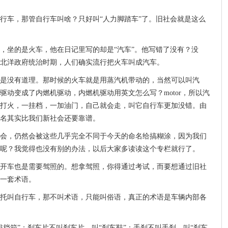
行车，那管自行车叫啥？只好叫“人力脚踏车”了。旧社会就是这么
，坐的是火车，他在日记里写的却是“汽车”。他写错了没有？没
北洋政府统治时期，人们确实流行把火车叫成汽车。
是没有道理。那时候的火车就是用蒸汽机带动的，当然可以叫汽
驱动变成了内燃机驱动，内燃机驱动用英文怎么写？motor，所以汽
打火，一挂档，一加油门，自己就会走，叫它自行车更加没错。由
名其实比我们新社会还要靠谱。
会，仍然会被这些几乎完全不同于今天的命名给搞糊涂，因为我们
呢？我觉得也没有别的办法，以后大家多读读这个专栏就行了。
开车也是需要驾照的。想拿驾照，你得通过考试，而要想通过旧社
一套术语。
托叫自行车，那不叫术语，只能叫俗语，真正的术语是车辆内部各
挡箱”；刹车片不叫刹车片，叫“刹车鞋”；手刹不叫手刹，叫“刹车