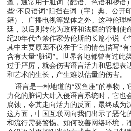
查，通常用于脏词（酷语、色语和秽语
些“不良语词”阻挡在词（字）典、公开
籍）、广播电视等媒体之外。这种伦理
廷，以后则转化为政府和法庭的管制使
纪20年代查禁作家劳伦斯的长篇小说《
其中主要原因不仅在于它的情色描写“有
含有大量“脏词”。世界各地都曾有过此
过于严厉，就会伤害语言活力和思想表
和艺术的生长，产生难以估量的伤害。
语言是一种地道的“双鱼座”的事物，
力化的脏词大肆入侵语言系统时，它也
腐蚀，令其走向活力的反面，最终成为
这方面，中国互联网向我们出示了恶化的
和流行需要警惕。如何改善网络环境，