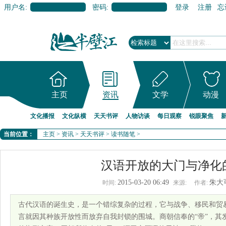
用户名:
密码:
登录
注册
忘
主页
资讯
文学
动漫
文化播报
文化纵横
天天书评
人物访谈
每日观察
锐眼聚焦
当前位置：
主页
>
资讯
>
天天书评
>
读书随笔
>
汉语开放的大门与净化
2015-03-20 06:49
朱大
时间:
来源:
作者:
古代汉语的诞生史，是一个错综复杂的过程，它与战争、移民和贸
言就因其种族开放性而放弃自我封锁的围城。商朝信奉的“帝”，其