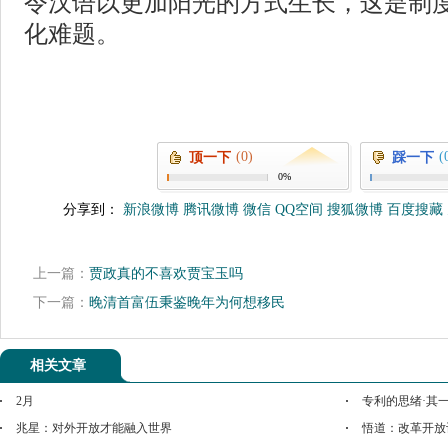
令汉语以更加阳光的方式生长，这是制
化难题。
(0)
(
顶一下
踩一下
0%
分享到：
新浪微博
腾讯微博
微信
QQ空间
搜狐微博
百度搜藏
上一篇：
贾政真的不喜欢贾宝玉吗
下一篇：
晚清首富伍秉鉴晚年为何想移民
相关文章
2月
专利的思绪·其
兆星：对外开放才能融入世界
悟道：改革开放