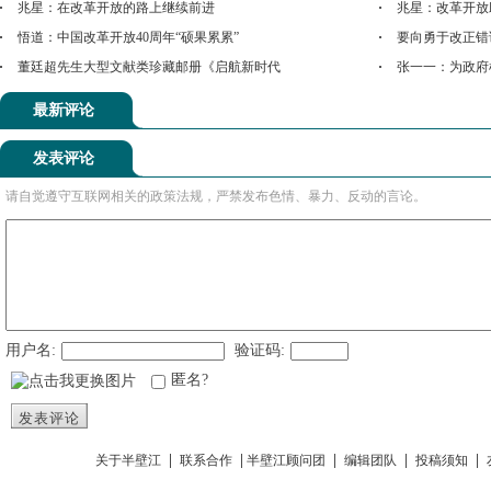
兆星：在改革开放的路上继续前进
兆星：改革开放
悟道：中国改革开放40周年“硕果累累”
要向勇于改正错
董廷超先生大型文献类珍藏邮册《启航新时代
张一一：为政府
最新评论
发表评论
请自觉遵守互联网相关的政策法规，严禁发布色情、暴力、反动的言论。
用户名:
验证码:
匿名?
发表评论
|
|
|
|
|
关于半壁江
联系合作
半壁江顾问团
编辑团队
投稿须知