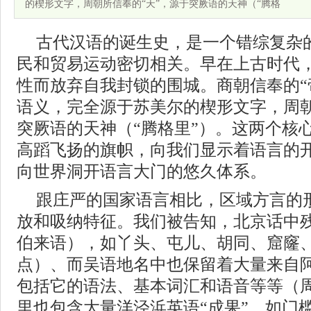
的楔形文字，周朝所信奉的“天”，源于突厥语的天神（“腾格
古代汉语的诞生史，是一个错综复杂
民和贸易运动密切相关。早在上古时代
性而放弃自我封锁的围城。商朝信奉的“
语义，完全源于苏美尔的楔形文字，周朝
突厥语的天神（“腾格里”）。这两个核
高蹈飞扬的旗帜，向我们显示着语言的
向世界洞开语言大门的悠久体系。
跟庄严的国家语言相比，区域方言的
放和吸纳特征。我们被告知，北京话中
伯来语），如丫头、屯儿、胡同、窟窿
点）、而吴语地名中也保留着大量来自阿
包括它的语法、基本词汇和语音等等（
里也包含大量洋泾浜英语“成果”，如门