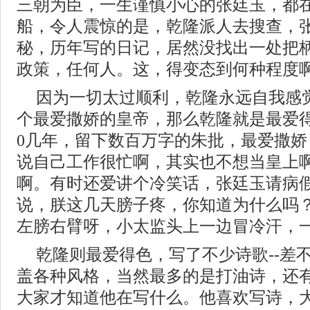
三朝为臣，一生谨慎小心的张廷玉，都
船，令人震惊的是，乾隆派人去搜查，
秘，历年写的日记，居然没找出一处把
政策，任何人。这，得变态到何种程度
因为一切太过顺利，乾隆永远自我感
个最爱撒娇的皇帝，那么乾隆就是最爱
0几年，留下数百万字的朱批，最爱撒
说自己工作很忙啊，其实也不想当皇上
啊。有时还爱讲个冷笑话，张廷玉请病
说，朕这几天膀子疼，你知道为什么吗
左膀右臂呀，小太监头上一边冒冷汗，一边
乾隆则最爱得色，写了不少诗歌--差
盖各种风格，当然最多的是打油诗，还
大家才知道他在写什么。他喜欢写诗，