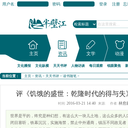
用户名:
密码:
登录
注册
忘
主页
资讯
文学
动漫
文化播报
文化纵横
天天书评
人物访谈
每日观察
锐眼聚焦
当前位置：
主页
>
资讯
>
天天书评
>
读书随笔
>
评《饥饿的盛世：乾隆时代的得与失
2016-03-21 14:40
林愈
时间:
来源:
作者:
世界是平的，终究是种幻想，有这么大一块儿土地，这么众多的人
闭目塞听，铁幕沉沉，实施海禁，禁止中外通商，镇压不同政见者