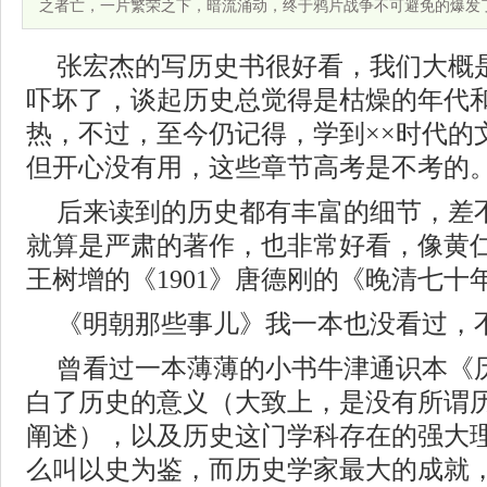
之者亡，一片繁荣之下，暗流涌动，终于鸦片战争不可避免的爆发
张宏杰的写历史书很好看，我们大概
吓坏了，谈起历史总觉得是枯燥的年代
热，不过，至今仍记得，学到××时代的
但开心没有用，这些章节高考是不考的
后来读到的历史都有丰富的细节，差
就算是严肃的著作，也非常好看，像黄
王树增的《1901》唐德刚的《晚清七十
《明朝那些事儿》我一本也没看过，
曾看过一本薄薄的小书牛津通识本《
白了历史的意义（大致上，是没有所谓
阐述），以及历史这门学科存在的强大
么叫以史为鉴，而历史学家最大的成就