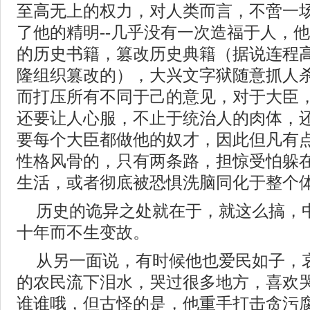
至高无上的权力，对人类而言，不啻一
了他的精明--几乎没有一次造福于人，
的历史书籍，篡改历史典籍（据说连程
隆组织篡改的），大兴文字狱随意抓人
而打压所有不同于己的意见，对于大臣
还要让人心服，不止于统治人的肉体，
要每个大臣都做他的奴才，因此但凡有
性格风骨的，只有两条路，担惊受怕躲
生活，或者彻底被恐惧洗脑同化于整个
历史的诡异之处就在于，就这么搞，
十年而不生变故。
从另一面说，有时候他也爱民如子，
的农民流下泪水，哭过很多地方，喜欢
谁谁哦，但古怪的是，他重手打击贪污