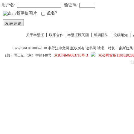
用户名:
验证码:
匿名?
发表评论
|
|
|
|
|
关于半壁江
联系合作
半壁江顾问团
编辑团队
投稿须知
Copyright
©
2008-2018
半壁江中文网
版权所有
读书网
读书
站长：豪斯拉风 投稿信箱
（总）网出证（京）字第140号
京ICP备09063710号-3
京公网安备1101020200