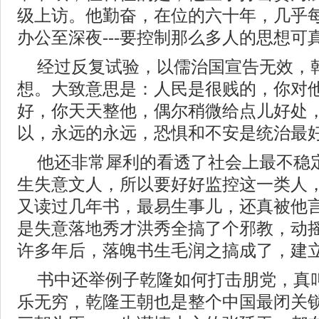
级上访。他勤奋，在位的六十年，几乎
办公至深夜---要控制那么多人的思想可
经过反复试验，以儒治国宣告无效，
想。大致意思是：人民是很贱的，你对
好，你天天整他，偶尔稍微给点儿好处
以，永远的永远，恐惧和不安是统治最
他还非常犀利的看透了社会上最不稳
生失意文人，所以要好好监控这一类人
又读过几年书，最易生事儿，还真被他
是失意落地秀才洪秀全搞了个邪教，动
许多年后，落魄书生毛润之搞成了，建立了
书中还举例子乾隆如何打击朋党，真
乐无穷，乾隆王朝也是整个中国最闭关