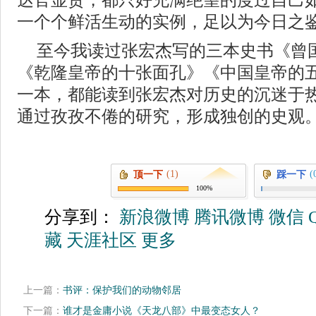
达官显贵，都只好充满绝望的度过自己
一个个鲜活生动的实例，足以为今日之
至今我读过张宏杰写的三本史书《曾
《乾隆皇帝的十张面孔》《中国皇帝的
一本，都能读到张宏杰对历史的沉迷于
通过孜孜不倦的研究，形成独创的史观
(1)
(
顶一下
踩一下
100%
分享到：
新浪微博
腾讯微博
微信
藏
天涯社区
更多
上一篇：
书评：保护我们的动物邻居
下一篇：
谁才是金庸小说《天龙八部》中最变态女人？