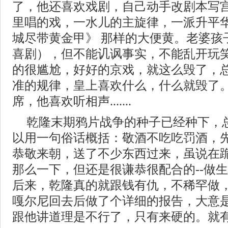
了，他还喜欢戏剧，自己动手改剧本写
里唱的戏，一水儿的主旋律，一派升平
城尽带黄金甲》 那样的大便黄。老婆孩
喜剧），但不能讥讽事实，不能乱开玩
的很尴尬，好好的京戏，就这么毁了，
准的规律，皇上喜欢什么，什么就毁了
席，他喜欢听相声.......
乾隆末期鸦片战争的种子已经种下，
以用一句俗话概括：敬酒不吃吃罚酒，
恭敬来朝，送了不少东西过来，虽说在
那么一下，但还是很谦恭很配合的--做
后来，乾隆真的就跟钱有仇，不稀罕做
嘎尔尼回去后做了个详细的报告，大意
跟他讲道理是不行了，只有来硬的。就