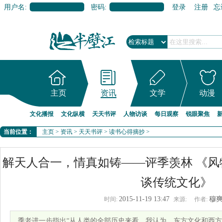
用户名:
密码:
登录
注册
忘
主页
资讯
文学
动漫
文化播报
文化纵横
天天书评
人物访谈
每日观察
锐眼聚焦
当前位置：
主页
>
资讯
>
天天书评
>
读书心得摘抄
>
解天人合一，情真如铸——评季羡林 《
谈传统文化》
2015-11-19 13:47
穆
时间:
来源:
作者:
季老进一步指出“从人类的全部历史来看，我认为，东方文化和西