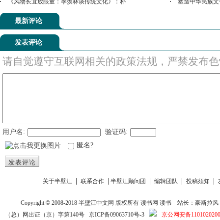
《风物长宜放眼量：季羡林谈传统文化》：朴
塑造中华民族文
最新评论
发表评论
请自觉遵守互联网相关的政策法规，严禁发布色
用户名:
验证码:
匿名?
发表评论
|
|
|
|
|
关于半壁江
联系合作
半壁江顾问团
编辑团队
投稿须知
Copyright
©
2008-2018
半壁江中文网
版权所有
读书网
读书
站长：豪斯拉风 投稿信箱
（总）网出证（京）字第140号
京ICP备09063710号-3
京公网安备1101020200