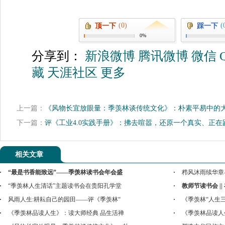
(0)
(
顶一下
踩一下
0%
分享到：
新浪微博
腾讯微博
微信
藏
天涯社区
更多
上一篇：
《风物长宜放眼量：季羡林谈传统文化》：朴素平易中的
下一篇：
评《工业4.0实践手册》：拂去喧嚣，还原一个真实、正在践
相关文章
“最是书香能致远”——季羡林读书会年会盛
栉风沐雨续华章
“季羡林人生清话”主题读书会在贵阳孔学堂
教师节读书会 |
风雨人生:耕耘自己的园田——评《季羡林“
《季羡林“人生
《季羡林品读人生》：读大师经典 品生活禅
《季羡林品读人