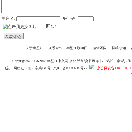
用户名:
验证码:
匿名?
发表评论
|
|
|
|
|
关于半壁江
联系合作
半壁江顾问团
编辑团队
投稿须知
Copyright
©
2008-2018
半壁江中文网
版权所有
读书网
读书
站长：豪斯拉风 投稿信箱
（总）网出证（京）字第140号
京ICP备09063710号-3
京公网安备1101020200