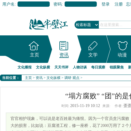
用户名:
密码:
登录
注册
忘
主页
资讯
文学
动漫
文化播报
文化纵横
天天书评
人物访谈
每日观察
锐眼聚焦
当前位置：
主页
>
资讯
>
文化纵横
>
调研·观点
>
“塌方腐败” “团”的
2015-11-19 10:12
歪
时间:
来源:
作者:
官官相护现象，可以说是老百姓最为痛恨。因为一个官员贪污腐败
大的损害，比如说：豆腐渣工程，修一座桥，花了2000万用了２