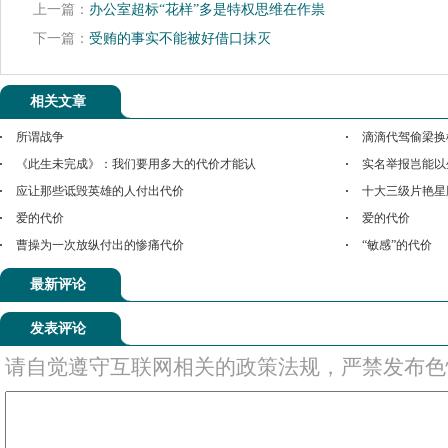
上一篇：
办公室超标“花样”多是特权思维在作祟
下一篇：
受贿的事实不能被好借口抹灭
相关文章
所谓战争
滴滴代驾偷梁换
《此生未完成》：我们要用多大的代价才能认
实名举报岂能以
应让那些诋毁英雄的人付出代价
十大三级片艳星
爱的代价
爱的代价
曹操为一次放纵付出的惨痛代价
“敏感”的代价
最新评论
发表评论
请自觉遵守互联网相关的政策法规，严禁发布色