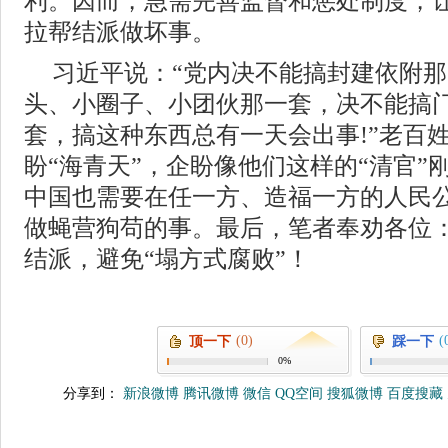
利。因而，急需完善监督和惩处制度，让
拉帮结派做坏事。
习近平说：“党内决不能搞封建依附
头、小圈子、小团伙那一套，决不能搞
套，搞这种东西总有一天会出事!”老百姓
盼“海青天”，企盼像他们这样的“清官”
中国也需要在任一方、造福一方的人民
做蝇营狗苟的事。最后，笔者奉劝各位
结派，避免“塌方式腐败”！
(0)
(
顶一下
踩一下
0%
分享到：
新浪微博
腾讯微博
微信
QQ空间
搜狐微博
百度搜藏