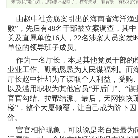
来“欺负”老百姓，那就惨不忍睹了。在有关系、有背景、有权利的
由赵中社贪腐案引出的海南省海洋渔
败”，先后有48名干部被立案调查，其中
关及直属单位16人，22名涉案人员案
单位的领导班子成员。
作为一名厅长，本是其他党员干部的
业业工作、勤勤恳恳为人民谋福利。而
厅长赵中社却为了谋取个人利益，受贿
以及滥用职权为其他官员“开后门”、“谋
官官勾结、拉帮结派。最后，天网恢恢疏
楼”，整个大厦倾覆，让自己成为阶下囚
价。
官官相护现象，可以说是老百姓最为