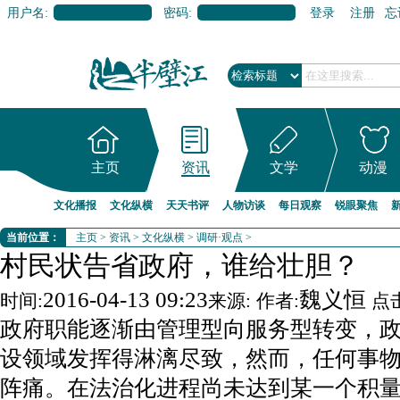
用户名:
密码:
登录
注册
忘
主页
资讯
文学
动漫
文化播报
文化纵横
天天书评
人物访谈
每日观察
锐眼聚焦
当前位置：
主页
>
资讯
>
文化纵横
>
调研·观点
>
村民状告省政府，谁给壮胆？
2016-04-13 09:23
魏义恒
时间:
来源:
作者:
点击
政府职能逐渐由管理型向服务型转变，
设领域发挥得淋漓尽致，然而，任何事
阵痛。在法治化进程尚未达到某一个积