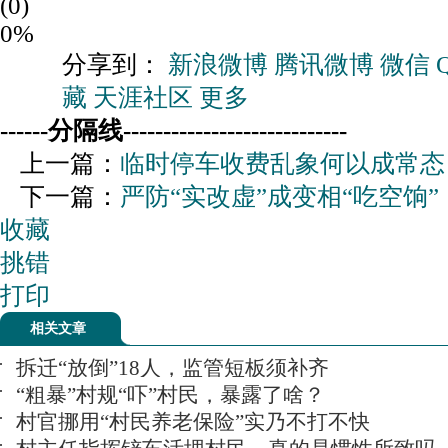
(0)
0%
分享到：
新浪微博
腾讯微博
微信
藏
天涯社区
更多
------分隔线----------------------------
上一篇：
临时停车收费乱象何以成常态
下一篇：
严防“实改虚”成变相“吃空饷”
收藏
挑错
打印
相关文章
拆迁“放倒”18人，监管短板须补齐
“粗暴”村规“吓”村民，暴露了啥？
村官挪用“村民养老保险”实乃不打不快