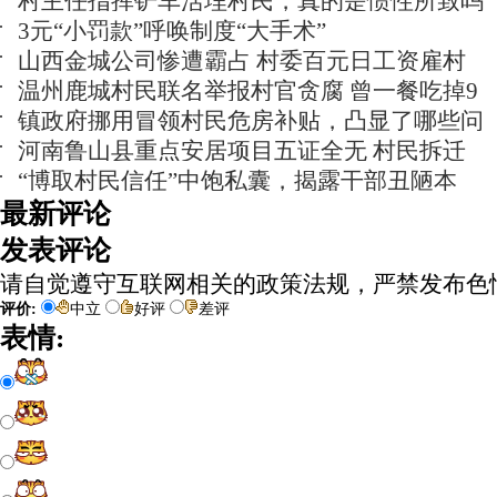
村主任指挥铲车活埋村民，真的是惯性所致吗
3元“小罚款”呼唤制度“大手术”
山西金城公司惨遭霸占 村委百元日工资雇村
温州鹿城村民联名举报村官贪腐 曾一餐吃掉9
镇政府挪用冒领村民危房补贴，凸显了哪些问
河南鲁山县重点安居项目五证全无 村民拆迁
“博取村民信任”中饱私囊，揭露干部丑陋本
最新评论
发表评论
请自觉遵守互联网相关的政策法规，严禁发布色
评价:
中立
好评
差评
表情: