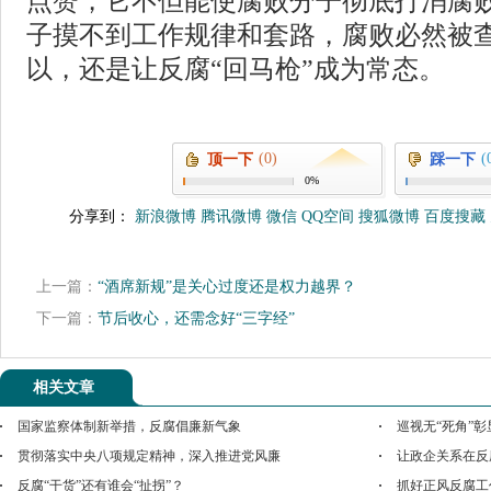
点赞，它不但能使腐败分子彻底打消腐
子摸不到工作规律和套路，腐败必然被
以，还是让反腐“回马枪”成为常态。
(0)
(
顶一下
踩一下
0%
分享到：
新浪微博
腾讯微博
微信
QQ空间
搜狐微博
百度搜藏
上一篇：
“酒席新规”是关心过度还是权力越界？
下一篇：
节后收心，还需念好“三字经”
相关文章
国家监察体制新举措，反腐倡廉新气象
巡视无“死角”
贯彻落实中央八项规定精神，深入推进党风廉
让政企关系在反
反腐“干货”还有谁会“扯拐”？
抓好正风反腐工