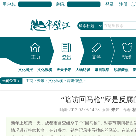
用户名:
密码:
登录
注册
忘
主页
资讯
文学
动漫
文化播报
文化纵横
天天书评
人物访谈
每日观察
锐眼聚焦
当前位置：
主页
>
资讯
>
文化纵横
>
调研·观点
>
“暗访回马枪”应是反腐
2017-02-06 14:23
未知
时间:
来源:
作者:
新年上班第一天，成都市督查组杀了个“回马枪”，对春节期间餐饮
情况进行持续检查，在订餐本、销售记录中寻找蛛丝马迹。在笔者看