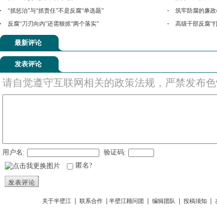
“抓惩治”与“抓责任”不是反腐“单选题”
筑牢防腐的廉政
反腐“刀刃向内”还需狠抓“两个落实”
高级干部反腐“打
最新评论
发表评论
请自觉遵守互联网相关的政策法规，严禁发布色
用户名:
验证码:
匿名?
发表评论
|
|
|
|
|
关于半壁江
联系合作
半壁江顾问团
编辑团队
投稿须知