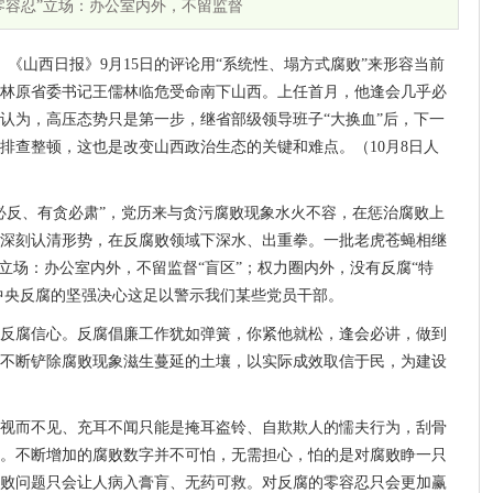
零容忍”立场：办公室内外，不留监督
《山西日报》9月15日的评论用“系统性、塌方式腐败”来形容当前
林原省委书记王儒林临危受命南下山西。上任首月，他逢会几乎必
认为，高压态势只是第一步，继省部级领导班子“大换血”后，下一
排查整顿，这也是改变山西政治生态的关键和难点。（10月8日人
必反、有贪必肃”，党历来与贪污腐败现象水火不容，在惩治腐败上
深刻认清形势，在反腐败领域下深水、出重拳。一批老虎苍蝇相继
立场：办公室内外，不留监督“盲区”；权力圈内外，没有反腐“特
。中央反腐的坚强决心这足以警示我们某些党员干部。
反腐信心。反腐倡廉工作犹如弹簧，你紧他就松，逢会必讲，做到
不断铲除腐败现象滋生蔓延的土壤，以实际成效取信于民，为建设
视而不见、充耳不闻只能是掩耳盗铃、自欺欺人的懦夫行为，刮骨
。不断增加的腐败数字并不可怕，无需担心，怕的是对腐败睁一只
败问题只会让人病入膏肓、无药可救。对反腐的零容忍只会更加赢