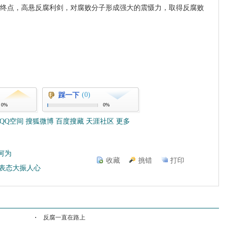
终点，高悬反腐利剑，对腐败分子形成强大的震慑力，取得反腐败
(0)
踩一下
0%
0%
QQ空间
搜狐微博
百度搜藏
天涯社区
更多
何为
收藏
挑错
打印
的表态大振人心
反腐一直在路上