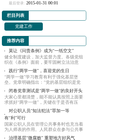
2015-01-31 00:01
最后登录:
栏目列表
党建工作
推荐内容
莫让《问责条例》成为“一纸空文”
健全制度建设，加大监督力度。各级党组
织在《条例》面前，要牢固树立法治意
识、制度意...
践行“两学一做”，喜迎党的生日
“两学一做”学习教育有利于强化基层堡
垒。党章明确指出：“党的基层组织是党
在社会组...
闭卷党章测试是“两学一做”的良好开头
大家心里都清楚，能不能认真按照上面要
求抓好“两学一做”，关键在于是否有压
力，是否...
对公职人员“知法犯法”罪加一等
有“利”可行
国家公职人员在管理公共事务时也充当着
为人师表的作用。人民群众在参与公共事
务时必定...
治理基层“微腐败” 重塑地方好风气