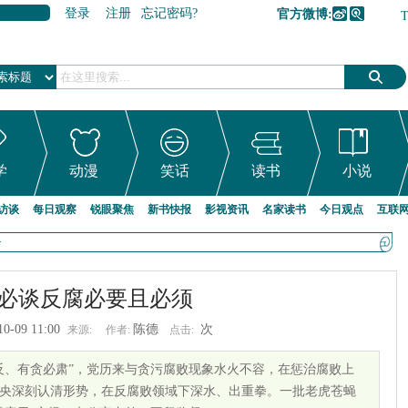
登录
注册
忘记密码?
官方微博:
加入收藏
学
动漫
笑话
读书
小说
访谈
每日观察
锐眼聚焦
新书快报
影视资讯
名家读书
今日观点
互联
>
必谈反腐必要且必须
10-09 11:00
陈德
次
来源:
作者:
点击:
反、有贪必肃”，党历来与贪污腐败现象水火不容，在惩治腐败上
央深刻认清形势，在反腐败领域下深水、出重拳。一批老虎苍蝇