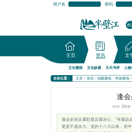
用户名:
密码:
主页
资讯
文
文化播报
文化纵横
天天书评
人物
当前位置：
主页
>
资讯
>
锐眼聚焦
>
时政聚焦
逢会
2014-
时间:
逢会必谈反腐彰显反腐决心。“有腐必
更是不遗余力。党的十八大以来，党中