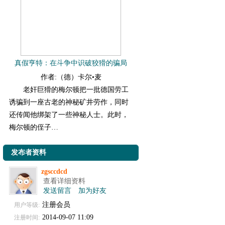
真假亨特：在斗争中识破狡猾的骗局
作者:（德）卡尔•麦
老奸巨猾的梅尔顿把一批德国劳工
诱骗到一座古老的神秘矿井劳作，同时
还传闻他绑架了一些神秘人士。此时，
梅尔顿的侄子…
发布者资料
zgsccdcd
查看详细资料
发送留言
加为好友
注册会员
用户等级:
2014-09-07 11:09
注册时间: