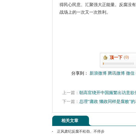
得民心民意、汇聚强大正能量。反腐没有
战场上的一次又一次胜利。
(0)
顶一下
分享到：
新浪微博
腾讯微博
微信
上一篇：
朝高官绕开中国频繁出访意欲
下一篇：
总理“庸政 懒政同样是腐败”
相关文章
正风肃纪反腐不松劲、不停步