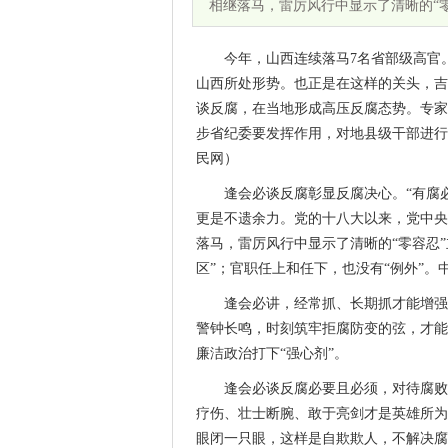
相继落马，雷厉风行中显示了清晰的“
今年，山西连续落马7名省部级高官。
山西所处形势。也正是在这样的关头，吉
谈反腐，在当地形成高压反腐态势。专家
步省纪委要发挥作用，对地县级干部进行
民网）
逢会必谈反腐彰显反腐决心。“有腐
更是不遗余力。党的十八大以来，党中央
落马，雷厉风行中显示了清晰的“零容忍”
区”；官职任上和任下，也没有“例外”
逢会必讲，经常抓、长期抓才能增强
警钟长鸣，时刻筑牢拒腐防变的弦，才能
廉洁政治打下“强心剂”。
逢会必谈反腐必要且必须，对待腐败
疗伤、壮士断腕、敢于亮剑才是英雄所为
眼闭一只眼，这样是自欺欺人，不解决腐