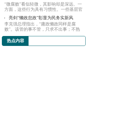
“微腐败”看似轻微，其影响却是深远。一
方面，这些行为具有习惯性。一些基层官
员在主...
亮剑“懒政怠政”彰显为民务实新风
李克强总理指出，“庸政懒政同样是腐
败”。该管的事不管，只求不出事；不熟
悉本职业务...
热点内容