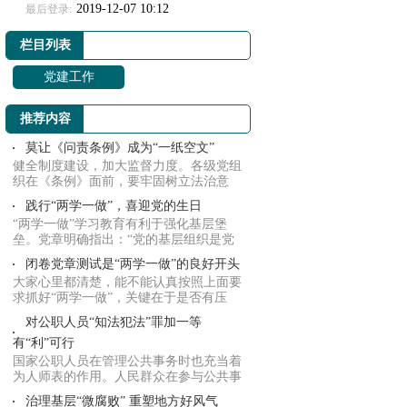
2019-12-07 10:12
最后登录:
栏目列表
党建工作
推荐内容
莫让《问责条例》成为“一纸空文”
健全制度建设，加大监督力度。各级党组
织在《条例》面前，要牢固树立法治意
识、制度意...
践行“两学一做”，喜迎党的生日
“两学一做”学习教育有利于强化基层堡
垒。党章明确指出：“党的基层组织是党
在社会组...
闭卷党章测试是“两学一做”的良好开头
大家心里都清楚，能不能认真按照上面要
求抓好“两学一做”，关键在于是否有压
力，是否...
对公职人员“知法犯法”罪加一等
有“利”可行
国家公职人员在管理公共事务时也充当着
为人师表的作用。人民群众在参与公共事
务时必定...
治理基层“微腐败” 重塑地方好风气