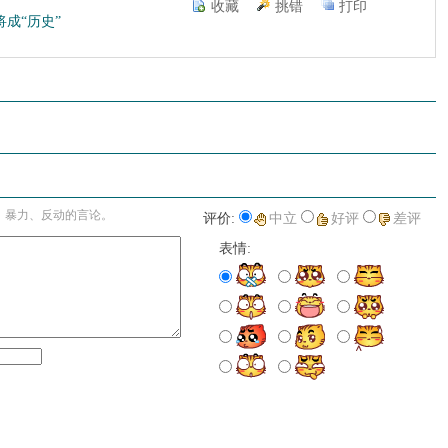
收藏
挑错
打印
成“历史”
进入详细评论页>>
、暴力、反动的言论。
评价:
中立
好评
差评
表情: