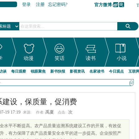
登录
注册
忘记密码?
官方微博:
加入收藏
学
动漫
笑话
读书
小说
访谈
每日观察
锐眼聚焦
新书快报
影视资讯
名家读书
今日观点
互联
>
系建设，保质量，促消费
07-19 17:19
禹夏
次
来源:
作者:
点击:
全水平不断提高。农产品质量追溯系统建设工作的开展，有效促
升，有力保障了农产品质量安全水平的进一步提高。企业按照产