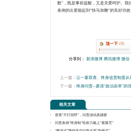
数”，既是事前提醒，又是关爱呵护。我
条例的出更能起到“快马加鞭”的良好功效
(0)
顶一下
分享到：
新浪微博
腾讯微博
微信
上一篇：
让一案双查、终身追责制度从
下一篇：
终身问责--肃清“政治杂草”的
相关文章
督查“不打招呼”，问责须动真碰硬
问责条例“终身制”给权力戴上“紧箍咒”
“断崖式”降级开启问责必严“新模式”