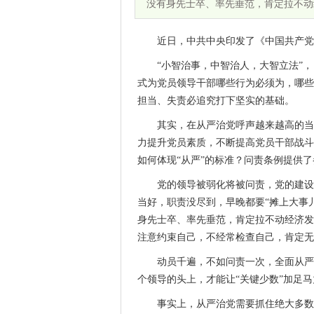
没有身先士卒、率先垂范，肯定拉不动
近日，中共中央印发了《中国共产党
“小智治事，中智治人，大智立法”，
式为党员领导干部哪些行为必须为，哪些
担当、失责必追究打下坚实的基础。
其实，在从严治党呼声越来越高的当
力提升党员素质，不断提高党员干部战斗
如何体现“从严”的标准？问责条例提供
党的领导被弱化将被问责，党的建设
当好，职责没尽到，早晚都要“摊上大事
身先士卒、率先垂范，肯定拉不动经济发
注意约束自己，不经常检查自己，肯定无
动员千遍，不如问责一次，全面从严
个领导的头上，才能让“关键少数”加足
事实上，从严治党需要抓住绝大多数，