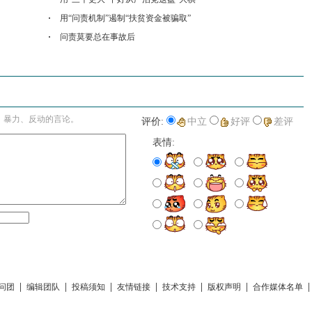
用“问责机制”遏制“扶贫资金被骗取”
问责莫要总在事故后
进入详细评论页>>
、暴力、反动的言论。
评价:
中立
好评
差评
表情:
|
|
|
|
|
|
问团
编辑团队
投稿须知
友情链接
技术支持
版权声明
合作媒体名单