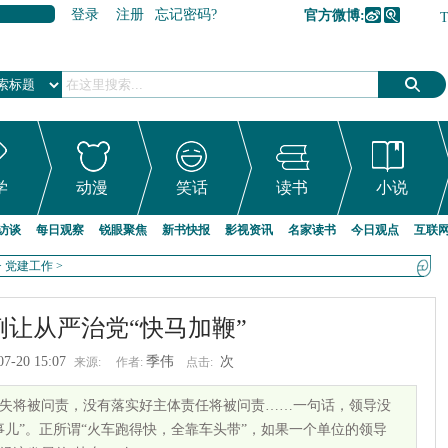
登录
注册
忘记密码?
官方微博:
加入收藏
学
动漫
笑话
读书
小说
访谈
每日观察
锐眼聚焦
新书快报
影视资讯
名家读书
今日观点
互联
>
党建工作
>
例让从严治党“快马加鞭”
07-20 15:07
季伟
次
来源:
作者:
点击:
失将被问责，没有落实好主体责任将被问责……一句话，领导没
事儿”。正所谓“火车跑得快，全靠车头带”，如果一个单位的领导