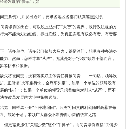
经济发展的“快车”；如
问责条例》,并发出通知，要求各地区各部门认真遵照执行。
 问责条例的出台，可以说是达到了“大智”的境界，以行政法规的方
行为不能为划出红线、标出底线，为真正实现有权必有责、有责要
下，诸多单位、诸多部门都加大马力，踩足油门，想尽各种办法努
能力。然而，怎样才算“从严”，尤其是对于“少数”领导干部而言，
了参考标准和依据。
缺失将被问责，没有落实好主体责任将被问责……一句话，领导没
儿”。正所谓“火车跑得快，全靠车头带”，如果一个单位的领导没有
展的“快车”；如果一个单位的领导只想着如何对别人“从严”，而不
法在改革发展的大业中扬帆远航。
治党，同样离不开“不停地追问”。只有将问责的利剑随时高悬在每
马力、鼓足干劲，带领广大群众不断奔向小康的致富之路。
但更需要抓住“关键少数”这个“牛鼻子”，而问责条例直指“关键少