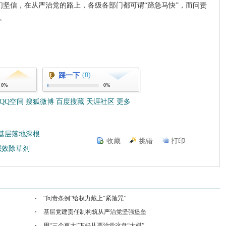
们坚信，在从严治党的路上，各级各部门都可谓“蹄急马快”，而问责
。
(0)
踩一下
0%
0%
QQ空间
搜狐微博
百度搜藏
天涯社区
更多
基层落地深根
收藏
挑错
打印
强效除草剂
“问责条例”给权力戴上“紧箍咒”
基层党建责任制构筑从严治党坚强堡垒
用“三个更大”下好从严治党这盘“大棋”