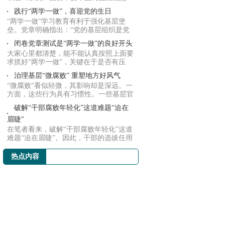
识、制度意...
践行“两学一做”，喜迎党的生日
“两学一做”学习教育有利于强化基层堡
垒。党章明确指出：“党的基层组织是党
在社会组...
闭卷党章测试是“两学一做”的良好开头
大家心里都清楚，能不能认真按照上面要
求抓好“两学一做”，关键在于是否有压
力，是否...
治理基层“微腐败” 重塑地方好风气
“微腐败”看似轻微，其影响却是深远。一
方面，这些行为具有习惯性。一些基层官
员在主...
破解“干部腐败年轻化”这道难题“迫在
眉睫”
在笔者看来，破解“干部腐败年轻化”这道
难题“迫在眉睫”。因此，干部的选拔任用
事关...
热点内容