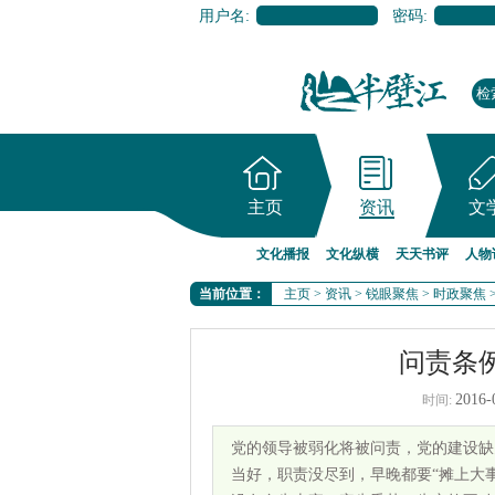
用户名:
密码:
主页
资讯
文
文化播报
文化纵横
天天书评
人物
当前位置：
主页
>
资讯
>
锐眼聚焦
>
时政聚焦
问责条
2016-
时间:
党的领导被弱化将被问责，党的建设缺
当好，职责没尽到，早晚都要“摊上大