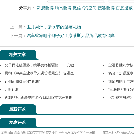
分享到：
新浪微博
腾讯微博
微信
QQ空间
搜狐微博
百度搜藏
上一篇：
玉丹果汁，泼水节的温馨礼物
下一篇：
汽车管家哪个牌子好？康莱斯大品牌品质有保障
相关文章
父子同走援疆路，携手共抒援疆情 ——安徽
定远县胜利学校
贯彻《中央企业领导人员管理规定》 促进企
杨晓：加强互联
让创新激荡企业“春潮”
规范网约车运营
此时此刻
“互联网+”时
创想非凡-新豪华艺术论 LEXUS雷克萨斯携手
《新资本思维》
最新评论
发表评论