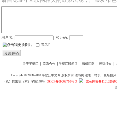
请自觉遵守互联网相关的政策法规，严禁发布色
用户名:
验证码:
匿名?
发表评论
|
|
|
|
|
关于半壁江
联系合作
半壁江顾问团
编辑团队
投稿须知
Copyright
©
2008-2018
半壁江中文网
版权所有
读书网
读书
站长：豪斯拉风 投稿信箱
（总）网出证（京）字第140号
京ICP备09063710号-3
京公网安备1101020200