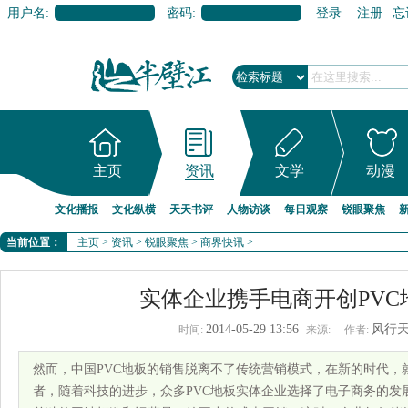
用户名:
密码:
登录
注册
忘
主页
资讯
文学
动漫
文化播报
文化纵横
天天书评
人物访谈
每日观察
锐眼聚焦
当前位置：
主页
>
资讯
>
锐眼聚焦
>
商界快讯
>
实体企业携手电商开创PVC
2014-05-29 13:56
风行
时间:
来源:
作者:
然而，中国PVC地板的销售脱离不了传统营销模式，在新的时代，
者，随着科技的进步，众多PVC地板实体企业选择了电子商务的发