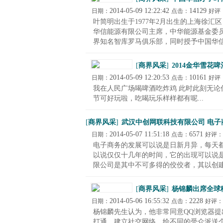
2014-05-09 12:22:42
14129
日期：
点击：
好评
叶简明出生于1977年2月出生的上海徐汇
华信能源有限公司主席，中华能源基金委
界知名智库罗马俱乐部，同时授予中国华信能
[
商界风采
]
2014金华雪花
2014-05-09 12:20:53
10161
日期：
点击：
好评
我在人民广场喝啤酒吃炸鸡 此时此刻无论你
节可好玩啦，吃喝玩乐样样都有呢...
[
商界风采
]
武汉中创网联科技有限公司 电子
2014-05-07 11:51:18
6571
日期：
点击：
好评：
电子商务的发展可以说是日新月异，每天
以说仅仅十几年的时间，它的出现可以说
限公司是其中不可多得的佼佼者，其以创建了
[
商界风采
]
杨锦麟出席全球
2014-05-06 16:55:32
2228
日期：
点击：
好评：
杨锦麟先生认为，他非常同意QQ浏览器
打通，建立社交网络，给不同的受众派送