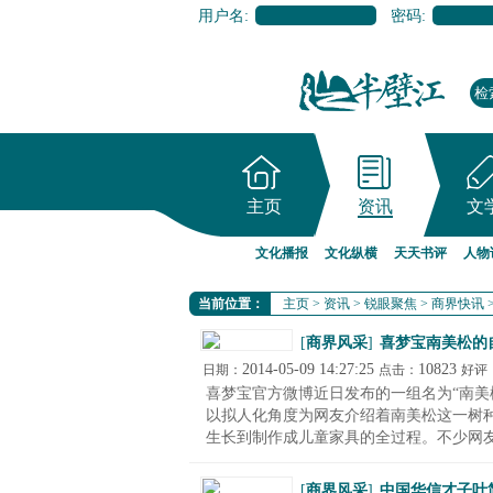
用户名:
密码:
主页
资讯
文
文化播报
文化纵横
天天书评
人物
当前位置：
主页
>
资讯
>
锐眼聚焦
>
商界快讯
[
商界风采
]
喜梦宝南美松的
2014-05-09 14:27:25
10823
日期：
点击：
好评
喜梦宝官方微博近日发布的一组名为“南美
以拟人化角度为网友介绍着南美松这一树
生长到制作成儿童家具的全过程。不少网友留
[
商界风采
]
中国华信才子叶