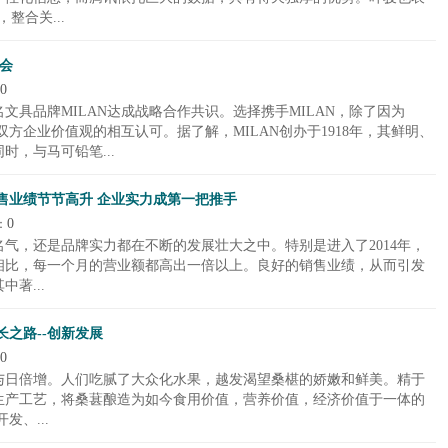
整合关...
交会
0
文具品牌MILAN达成战略合作共识。选择携手MILAN，除了因为
双方企业价值观的相互认可。据了解，MILAN创办于1918年，其鲜明、
，与马可铅笔...
销售业绩节节高升 企业实力成第一把推手
0
：
名气，还是品牌实力都在不断的发展壮大之中。特别是进入了2014年，
相比，每一个月的营业额都高出一倍以上。良好的销售业绩，从而引发
著...
之路--创新发展
0
与日倍增。人们吃腻了大众化水果，越发渴望桑椹的娇嫩和鲜美。精于
生产工艺，将桑葚酿造为如今食用价值，营养价值，经济价值于一体的
、...