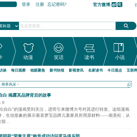
登录
注册
忘记密码?
官方微博:
加入收藏
学
动漫
笑话
读书
小说
访谈
每日观察
锐眼聚焦
新书快报
影视资讯
名家读书
今日观点
互联
>
商界风采
>
自白 揭露其品牌背后的故事
0
：
松自白”的漫画受到关注，进而引来微博大号对其进行转发。这组漫画
种，生动形象的展示着喜梦宝品牌儿童家具所用原材料——南美松，从
...
简明获“荣誉主席”称号成功访问罗马俱乐部