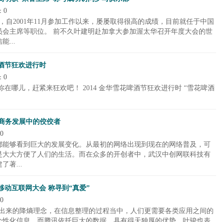
0
：
区，自2001年11月参加工作以来，屡屡取得很高的成绩，目前就任于中国
员会主席等职位。 前不久叶建明赴加拿大参加渥太华召开年度大会的世
...
啤酒节狂欢进行时
0
：
在哪儿，赶紧来狂欢吧！ 2014 金华雪花啤酒节狂欢进行时 “雪花啤酒
商务发展中的佼佼者
0
都能够看到巨大的发展变化。从最初的网络出现到现在的网络普及，可
是大大方便了人们的生活。而在众多的开创者中，武汉中创网联科技有
著...
移动互联网大会 称寻到“真爱”
0
提出来的降熵理念，在信息整理的过程当中，人们更需要各类应用之间的
个性化信息，而腾讯依托巨大的数据，具有得天独厚的优势。叶骏也表