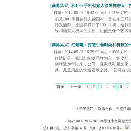
[
商界风采
]
和100+手机创始人徐国祥聊天
2014-05-05 16:43:00
1336
日期：
点击：
好评：
初见100+手机创始人徐国祥，是在东三环
行政酒廊，徐国祥打开了100+手机，给
线和颇有太极风的面相，让他更像个艺术家。
[
商界风采
]
红蜻蜓：打造引领时尚和科技的
2014-05-05 16:39:09
1008
日期：
点击：
好评：
红蜻蜓是一家以红蜻蜓品牌为主，集皮鞋
创牌近20年以来，公司一直秉承鞋履文化
具、儿童用品的快速发展之路。 公司自成立
首页
上一页
1
2
3
4
5
6
7
|
|
关于半壁江
联系合作
半壁江顾
Copyright
©
2008-2018
半壁江中文网
版权
（总）网出证（京）字第140号
京ICP备09063710号-3