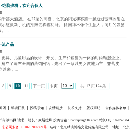
：拒绝脑残粉，欢迎合伙人
0
的千禧大酒店。 在27层的高楼，北京的阳光和雾霾一起透过玻璃照射在
我演示这款新手机的拍照去雾霾功能。 徐国祥不像个生意人，向后的发髻
...
一流产品
0
、皮具、儿童用品的设计、开发、生产和销售为一体的时尚鞋服企业。
，建立了遍布全国的营销网络，走出了一条以男女皮鞋为主，兼营皮
以来，...
8
9
10
11
下一页
末页
共
13
页
124
条
|
|
|
|
|
|
问团
编辑团队
投稿须知
友情链接
技术支持
版权声明
合作媒体名单
所有
读书网
读书
站长：豪斯拉风 投稿信箱：banbijiang#163.com 站长QQ：82652384 电
京公网安备11010202007521号
名称：北京精典博维文化传媒有限公司
地址：北京