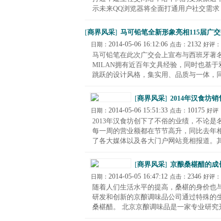
示未来QQ浏览器将全面打通用户社交需求，
[
商界风采
]
马可铅笔全新形象亮相115届广
2014-05-06 16:12:06
2132
日期：
点击：
好评：
马可铅笔在此次广交会上宣布与西班牙著名
MILAN拥有近百年文具经验，同时也基于
跳跃的设计风格，集实用、品质与一体，同时
[
商界风采
]
2014年汉食坊
2014-05-06 15:51:33
10175
日期：
点击：
好评
2013年汉食坊创下了不俗的业绩，不论是
每一周的营业额都在节节高升，同比去年
了各大媒体以及各大门户网站竟相报道。其中
[
商界风采
]
京酿桑椹醋的成长
2014-05-05 16:47:12
2346
日期：
点击：
好评：
随着人们生活水平的提高，桑椹的身价也
研发和创新的京酿调味品公司通过特殊的
桑椹醋。 北京京酿调味品是一家专业研究开发