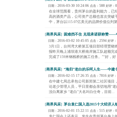
2016-03-30 10:24:06
588
0
日期：
点击：
好评：
在全球范围看，贵州茅台的盈利能力，已
高的酒类产品，公司资产总额也首次突破千亿
中，茅台以115.07亿美元的品牌价值位列第1
[
商界风采
]
困难挡不住 兑现承诺获称赞—
2016-03-02 10:45:05
2594
日期：
点击：
好评：
3月1日，台州湾大桥第五项目部经理贾晓
报昨天晚上浦坝港大桥南岸施工队超额完
完成了159米钢栈桥的施工任务。”“好，好，.
[
商界风采
]
“海归”老白的乐呵人生——中建
2016-02-15 17:26:35
7816
日期：
点击：
好评：
在中建七局总承包公司新郑第二社区项目，
论老少管理人员，平日里都会亲切地用“老
没白离家乡 “老白”大名叫白仕奇，目前...
[
商界风采
]
茅台袁仁国入选2015十大经济人
2016-02-01 15:22:11
515
0
日期：
点击：
好评：
袁仁国会上还表示，发生在贵州茅台身上