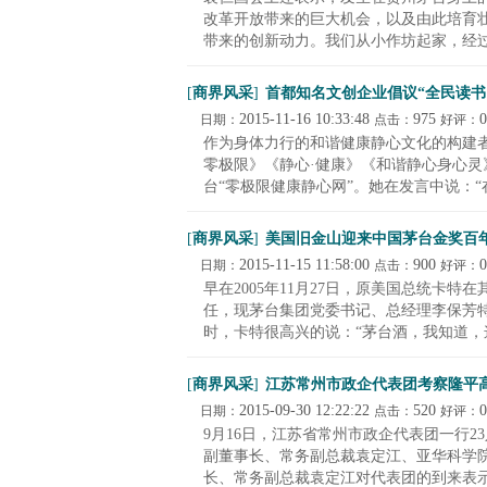
改革开放带来的巨大机会，以及由此培育
带来的创新动力。我们从小作坊起家，经过了
[
商界风采
]
首都知名文创企业倡议“全民读书
2015-11-16 10:33:48
975
0
日期：
点击：
好评：
作为身体力行的和谐健康静心文化的构建
零极限》《静心·健康》《和谐静心身心灵
台“零极限健康静心网”。她在发言中说：“在.
[
商界风采
]
美国旧金山迎来中国茅台金奖百
2015-11-15 11:58:00
900
0
日期：
点击：
好评：
早在2005年11月27日，原美国总统卡
任，现茅台集团党委书记、总经理李保芳
时，卡特很高兴的说：“茅台酒，我知道，这
[
商界风采
]
江苏常州市政企代表团考察隆平
2015-09-30 12:22:22
520
0
日期：
点击：
好评：
9月16日，江苏省常州市政企代表团一行
副董事长、常务副总裁袁定江、亚华科学
长、常务副总裁袁定江对代表团的到来表示热