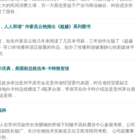
壮大的民间消费土壤，另一方面也受益于产业与商业融合、科技进步所
国有...
，人人和谐” 作家吴云艳推出《超越》系列图书
者，知名作家吴云艳几年来阅读了几百本书籍，三年创作出版了《超越
》等13本传播和谐正能量的作品，创办了传播和谐健康静心的新媒体平
..
年庆典，美国前总统吉米·卡特致贺信
特在其故乡侨治亚州平原市会见贵州省经贸委代表团，时任省经贸委副主
特地向卡特总统赠送了4瓶茅台酒，李保芳在向卡特介绍这是贵州茅台酒
是很...
高科
23人在常州市副市长张耀钢的带领下到隆平高科麓谷中心参观考察。公司
院副院长杨广、长沙生物技术实验室主任王凯等陪同考察。 公司副董事
...