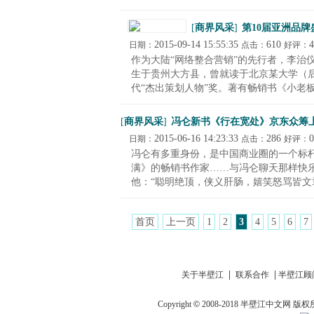
[
商界风采
]
第10届亚洲品牌
2015-09-14 15:55:35
610
4
日期：
点击：
好评：
作为大陆“网络整合营销”的先行者，李治
生于贵州大方县，曾就读于北京某大学（后
代“杰出策划人物”奖。著有畅销书《小老板的
[
商界风采
]
冯仑新书《行在宽处》京东众筹上
2015-06-16 14:23:33
286
0
日期：
点击：
好评：
冯仑有多重身份，是中国商业圈的一个标杆
满》的畅销书作家……与冯仑聊天那样快
他：“聪明绝顶，侠义肝肠，嬉笑怒骂皆文章
首页
上一页
1
2
3
4
5
6
7
|
|
关于半壁江
联系合作
半壁江顾
Copyright
©
2008-2018
半壁江中文网
版权