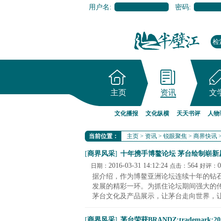
用户名:
密码:
主页
资讯
文
文化播报
文化纵横
天天书评
人物
当前位置：
主页
>
资讯
>
锐眼聚焦
>
商界快讯
[
商界风采
]
十年携手博鳌论坛 茅台绘制崭新
2016-03-31 14:12:24
564
0
日期：
点击：
好评：
据介绍，作为博鳌亚洲论坛连续十年的钻
发展的精彩一环。为抓住论坛期间强大的
茅台文化及产品展示，让茅台走向世界，让世
[
商界风采
]
茅台荣获BRANDZ:trademark