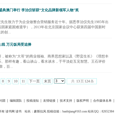
盛典澳门举行 李治仪斩获“文化品牌新领军人物”奖
仪先生致力于为企业做整合营销服务近十年。据悉李治仪先生1985年出
因家庭困难退学），2013年在北京国家会议中心获第四届中国新时
创...
线 万元饭局受追捧
，被称为“大哥”的商业领袖、商界思想家以及《野蛮生长》《理想丰
乐、那样有趣，看山谈山，看水谈水，于平淡处互见智慧。王石评价
，百...
8
9
10
11
下一页
末页
共
13
页
124
条
|
|
|
|
|
|
问团
编辑团队
投稿须知
友情链接
技术支持
版权声明
合作媒体名单
所有
读书网
读书
站长：豪斯拉风 投稿信箱：banbijiang#163.com 站长QQ：82652384 电