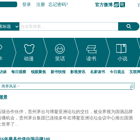
登录
注册
忘记密码?
官方微博:
加入收藏
学
动漫
笑话
读书
小说
访谈
每日观察
锐眼聚焦
新书快报
影视资讯
名家读书
今日观点
互联
>
商界风采
>
愿景
石级合作伙伴，贵州茅台与博鳌亚洲论坛的交往，被业界视为国酒品牌
传播机会，贵州茅台集团已连续多年在博鳌亚洲论坛会议中心推出国酒
界了...
:2016年最具价值中国品牌100