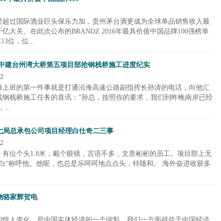
经超过国际酒业巨头保乐力加，贵州茅台酒更成为全球单品销售收入最
大关。在此次公布的BRANDZ 2016年最具价值中国品牌100强榜单
3位，位...
—中建台州湾大桥第五项目部抢钢栈桥施工进度纪实
2
锋上班的第一件事就是打通沿海高速公路副指挥长孙涛的电话，向他汇
成钢栈桥施工任务的喜讯：“孙总，按照你的要求，我们到昨晚南岸已经
..
七局总承包公司项目经理白仕奇二三事
2
有位个头1.8米，戴个眼镜，言语不多，文质彬彬的员工。项目部上无
白”称呼他。他呢，也总是乐呵呵地点点头，特随和。 海外奋进收获多
物骆家辉贺电
的惊人变化，是中国实体经济的一个缩影。我们一方面得益于中国经济