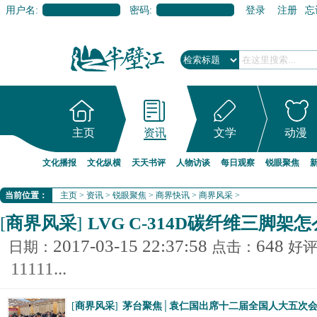
用户名:
密码:
登录
注册
忘
主页
资讯
文学
动漫
文化播报
文化纵横
天天书评
人物访谈
每日观察
锐眼聚焦
当前位置：
主页
>
资讯
>
锐眼聚焦
>
商界快讯
>
商界风采
>
[
商界风采
]
LVG C-314D碳纤维三脚架
2017-03-15 22:37:58
648
日期：
点击：
好
11111...
[
商界风采
]
茅台聚焦│袁仁国出席十二届全国人大五次