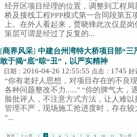
经开区项目经理的位置，调整到工程局
桥及接线工程PPP模式第一合同段第五
上。在外人看起来，贾晓锋此次仅是岗位
策层可谓是经过了反复的...
[
商界风采
]
中建台州湾特大桥项目部“三
敢于揭“底”晾“丑”，以严实精神
2016-04-26 12:55:55
1745
日期：
点击：
好
“你有老好人思想，对项目存在的不良
各种问题整改不力......” “你的脾气
脸批评人，不注意方式方法，让人难以接受..
管理不严，现场施工抢进度时，存在较大的材
“...
首页
上一页
1
2
3
4
5
6
7
8
9
10
11
下一页