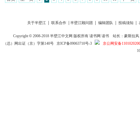
|
|
|
|
|
关于半壁江
联系合作
半壁江顾问团
编辑团队
投稿须知
Copyright
©
2008-2018
半壁江中文网
版权所有
读书网
读书
站长：豪斯拉风 投稿信箱
（总）网出证（京）字第140号
京ICP备09063710号-3
京公网安备1101020200