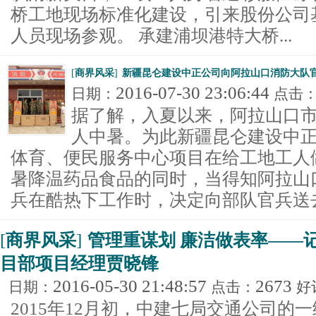
桥工地现场标准化建设，引来股份公司
人员现场参观。 承建浦坝港特大桥...
[
商界风采
]
新疆昆仑建设中正公司向阿拉山口消防大队
2016-07-30 23:06:44
日期：
点击
据了解，入夏以来，阿拉山口
人中暑。为此新疆昆仑建设中
体育、便民服务中心项目在给工地工人
暑降温药品食品的同时，当得知阿拉山
兵在酷热下工作时，决定向部队官兵送去.
[
商界风采
]
管理重谋划 廉洁做表率——
目部项目经理贾晓锋
2016-05-30 21:48:57
2673
日期：
点击：
好
2015年12月初，中建七局交通公司的