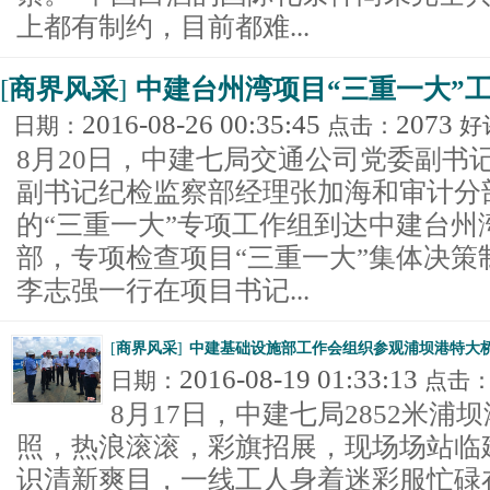
上都有制约，目前都难...
[
商界风采
]
中建台州湾项目“三重一大”
2016-08-26 00:35:45
2073
日期：
点击：
好
8月20日，中建七局交通公司党委副书
副书记纪检监察部经理张加海和审计分
的“三重一大”专项工作组到达中建台州
部，专项检查项目“三重一大”集体决策
李志强一行在项目书记...
[
商界风采
]
中建基础设施部工作会组织参观浦坝港特大
2016-08-19 01:33:13
日期：
点击
8月17日，中建七局2852米
照，热浪滚滚，彩旗招展，现场场站临
识清新爽目，一线工人身着迷彩服忙碌